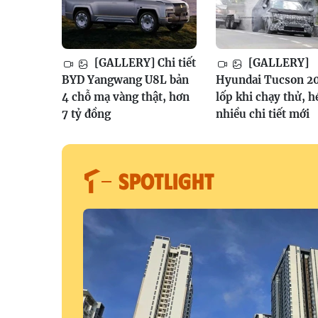
[GALLERY] Chi tiết
[GALLERY]
BYD Yangwang U8L bản
Hyundai Tucson 2
4 chỗ mạ vàng thật, hơn
lốp khi chạy thử, h
7 tỷ đồng
nhiều chi tiết mới
SPOTLIGHT