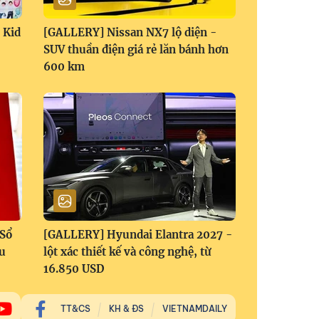
 Kid
[GALLERY] Nissan NX7 lộ diện -
SUV thuần điện giá rẻ lăn bánh hơn
600 km
 Sổ
[GALLERY] Hyundai Elantra 2027 -
ữu
lột xác thiết kế và công nghệ, từ
16.850 USD
TT&CS
KH & ĐS
VIETNAMDAILY