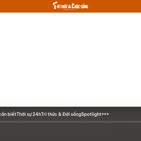
cần biết
Thời sự 24h
Tri thức & Đời sống
Spotlight