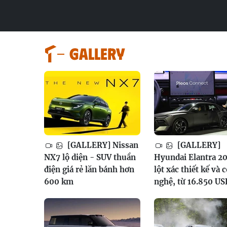
GALLERY
[GALLERY] Nissan
[GALLERY]
NX7 lộ diện - SUV thuần
Hyundai Elantra 20
điện giá rẻ lăn bánh hơn
lột xác thiết kế và 
600 km
nghệ, từ 16.850 US