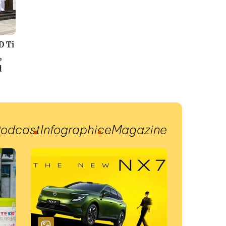
D Ti
,
d
odcast
Infographic
eMagazine