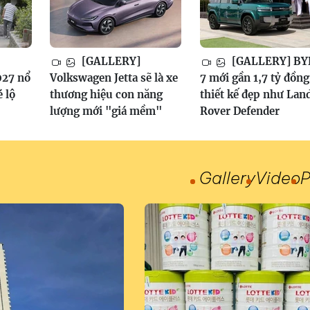
[GALLERY]
[GALLERY] BY
027 nổ
Volkswagen Jetta sẽ là xe
7 mới gần 1,7 tỷ đồng
é lộ
thương hiệu con năng
thiết kế đẹp như Lan
lượng mới "giá mềm"
Rover Defender
Gallery
Video
P