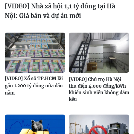
[VIDEO] Nhà xã hội 1,1 tỷ đồng tại Hà
Nội: Giá bán và dự án mới
[VIDEO] Xổ số TP.HCM lãi
[VIDEO] Chủ trọ Hà Nội
gần 1.200 tỷ đồng nửa đầu
thu điện 4.000 đồng/kWh
khiến sinh viên không dám
năm
kêu