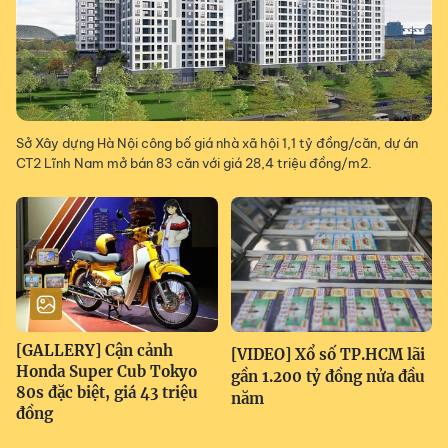
Sở Xây dựng Hà Nội công bố giá nhà xã hội 1,1 tỷ đồng/căn, dự án
CT2 Lĩnh Nam mở bán 83 căn với giá 28,4 triệu đồng/m2.
[GALLERY] Cận cảnh
[VIDEO] Xổ số TP.HCM lãi
Honda Super Cub Tokyo
gần 1.200 tỷ đồng nửa đầu
80s đặc biệt, giá 43 triệu
năm
đồng