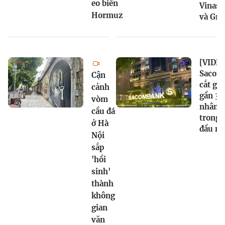
eo biển
Vinas
Hormuz
và Gra
[VIDEO
Sacom
Cận
cắt gi
cảnh
gần 3.
vòm
nhân s
cầu đá
trong 
ở Hà
đầu n
Nội
sắp
'hồi
sinh'
thành
không
gian
văn