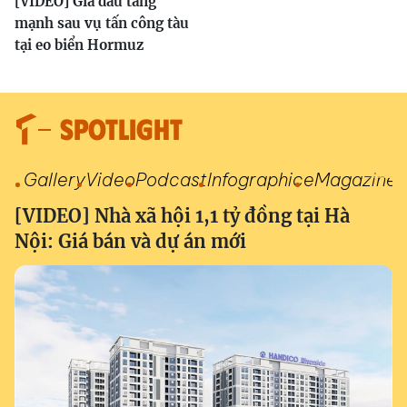
[VIDEO] Giá dầu tăng
mạnh sau vụ tấn công tàu
tại eo biển Hormuz
SPOTLIGHT
Gallery
Video
Podcast
Infographic
eMagazine
[VIDEO] Nhà xã hội 1,1 tỷ đồng tại Hà
Nội: Giá bán và dự án mới