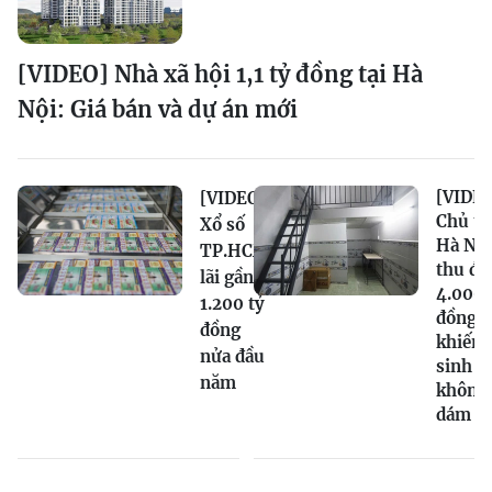
[VIDEO] Nhà xã hội 1,1 tỷ đồng tại Hà
Nội: Giá bán và dự án mới
[VIDEO
[VIDEO]
Chủ tr
Xổ số
Hà Nội
TP.HCM
thu đi
lãi gần
4.000
1.200 tỷ
đồng/
đồng
khiến
nửa đầu
sinh v
năm
không
dám k