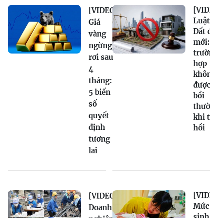
[VIDEO
[VIDEO]
Luật
Giá
Đất đai
vàng
mới: 9
ngừng
trường
rơi sau
hợp
4
không
tháng:
được
5 biến
bồi
số
thườn
quyết
khi th
định
hồi
tương
lai
[VIDEO
[VIDEO]
Mức
Doanh
sinh