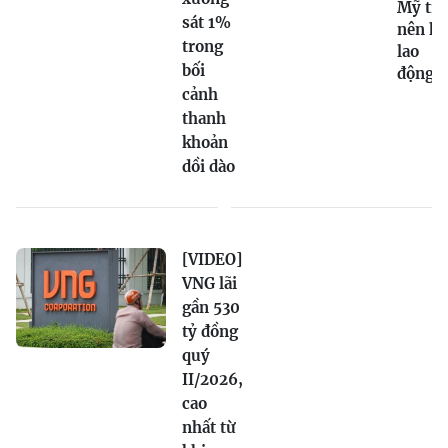
Mỹ trở
sát 1%
nên hú
trong
lao
bối
động
cảnh
thanh
khoản
dồi dào
[VIDEO]
VNG lãi
gần 530
tỷ đồng
quý
II/2026,
cao
nhất từ