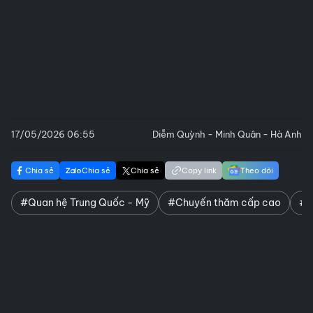
17/05/2026 06:55
Diễm Quỳnh - Minh Quân - Hà Anh
Chia sẻ
Chia sẻ
Chia sẻ
Copy link
Theo dõi
#Quan hệ Trung Quốc - Mỹ
#Chuyến thăm cấp cao
#T