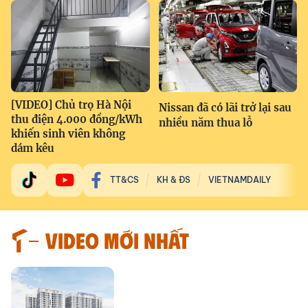
[VIDEO] Chủ trọ Hà Nội
Nissan đã có lãi trở lại sau
thu điện 4.000 đồng/kWh
nhiều năm thua lỗ
khiến sinh viên không
dám kêu
TT&CS
KH & ĐS
VIETNAMDAILY
VIDEO MỚI NHẤT