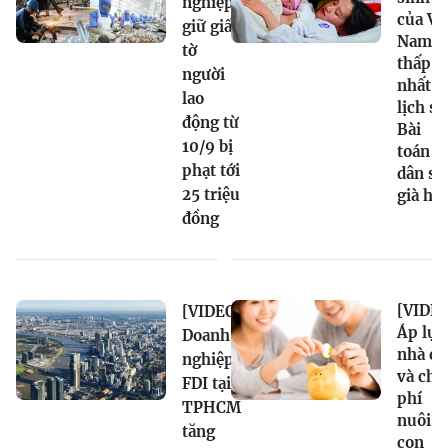
nghiệp
của Vi
giữ giấy
Nam
tờ
thấp
người
nhất
lao
lịch sử
động từ
Bài
10/9 bị
toán
phạt tới
dân số
25 triệu
già hó
đồng
[VIDEO
[VIDEO]
Áp lực
Doanh
nhà ở
nghiệp
và chi
FDI tại
phí
TPHCM
nuôi
tăng
con