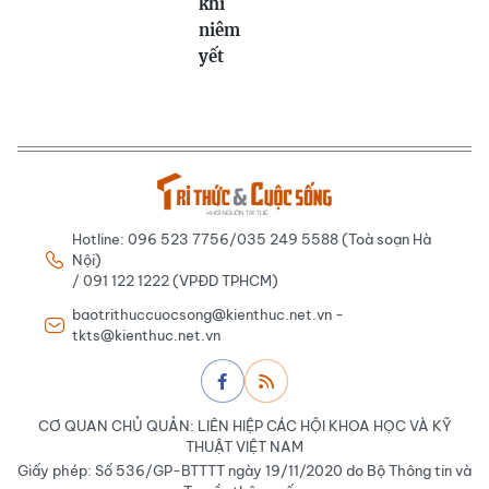
khi
niêm
yết
Hotline: 096 523 7756/035 249 5588 (Toà soạn Hà
Nội)
/ 091 122 1222 (VPĐD TPHCM)
baotrithuccuocsong@kienthuc.net.vn -
tkts@kienthuc.net.vn
CƠ QUAN CHỦ QUẢN: LIÊN HIỆP CÁC HỘI KHOA HỌC VÀ KỸ
THUẬT VIỆT NAM
Giấy phép: Số 536/GP-BTTTT ngày 19/11/2020 do Bộ Thông tin và