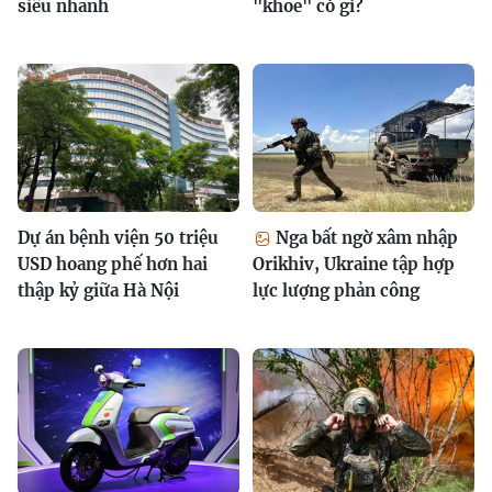
siêu nhanh
"khoe" có gì?
Dự án bệnh viện 50 triệu
Nga bất ngờ xâm nhập
USD hoang phế hơn hai
Orikhiv, Ukraine tập hợp
thập kỷ giữa Hà Nội
lực lượng phản công