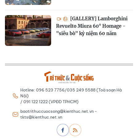
[GALLERY] Lamborghini
Revuelto Miura 60° Homage -
"siêu bò" kỷ niệm 60 năm
Hotline: 096 523 7756/035 249 5588 (Toà soạn Hà
Nội)
/ 091 122 1222 (VPĐD TPHCM)
baotrithuccuocsong@kienthuc.net.vn -
tkts@kienthuc.net.vn