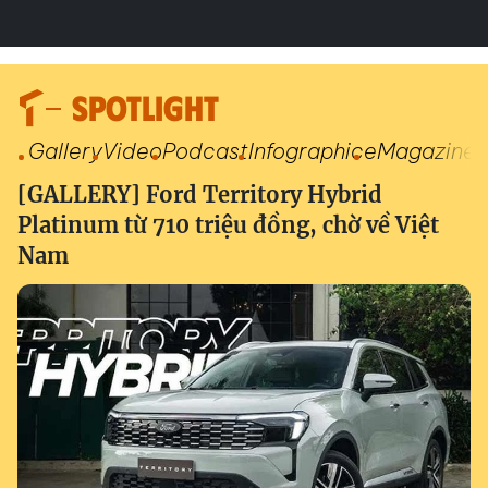
SPOTLIGHT
Gallery
Video
Podcast
Infographic
eMagazine
[GALLERY] Ford Territory Hybrid
Platinum từ 710 triệu đồng, chờ về Việt
Nam