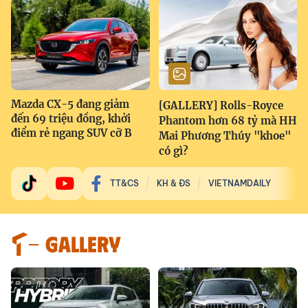
Mazda CX-5 đang giảm
[GALLERY] Rolls-Royce
đến 69 triệu đồng, khởi
Phantom hơn 68 tỷ mà HH
điểm rẻ ngang SUV cỡ B
Mai Phương Thúy "khoe"
có gì?
TT&CS
KH & ĐS
VIETNAMDAILY
GALLERY