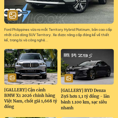
Ford Philippines vừa ra mắt Territory Hybrid Platinum, bản cao cấp
nhất của dòng SUV Territory. Xe được nâng cấp đáng kể về thiết
kế, trang bị và công nghệ...
[GALLERY] Cận cảnh
[GALLERY] BYD Denza
BMW X1 2026 chính hãng
Z9S hơn 1,1 tỷ đồng - lăn
Việt Nam, chốt giá 1,668 tỷ
bánh 1.100 km, sạc siêu
đồng
nhanh