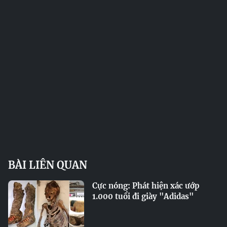
BÀI LIÊN QUAN
Cực nóng: Phát hiện xác ướp
1.000 tuổi đi giày "Adidas"