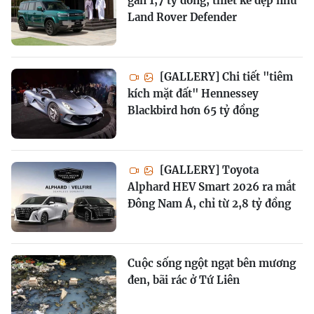
gần 1,7 tỷ đồng, thiết kế đẹp như
Land Rover Defender
[GALLERY] Chi tiết "tiêm
kích mặt đất" Hennessey
Blackbird hơn 65 tỷ đồng
[GALLERY] Toyota
Alphard HEV Smart 2026 ra mắt
Đông Nam Á, chỉ từ 2,8 tỷ đồng
Cuộc sống ngột ngạt bên mương
đen, bãi rác ở Tứ Liên