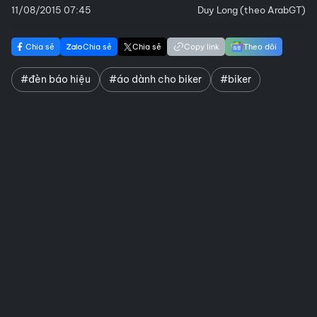
11/08/2015 07:45
Duy Long (theo ArabGT)
Chia sẻ
Chia sẻ
Chia sẻ
Copy link
Theo dõi
#đèn báo hiệu
#áo dành cho biker
#biker