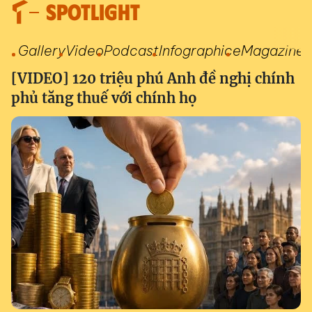
SPOTLIGHT
Gallery
Video
Podcast
Infographic
eMagazine
[VIDEO] 120 triệu phú Anh đề nghị chính
phủ tăng thuế với chính họ