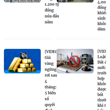
4.000
1.200 tỷ
đồng/
đồng
khiến
nửa đầu
sinh v
năm
không
dám k
[VIDEO
[VIDEO]
Luật
Giá
Đất đai
vàng
mới: 9
ngừng
trường
rơi sau
hợp
4
không
tháng:
được
5 biến
bồi
số
thườn
quyết
khi th