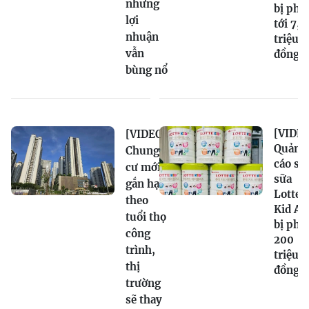
nhưng
bị phạ
lợi
tới 7,5
nhuận
triệu
vẫn
đồng
bùng nổ
[VIDEO
[VIDEO]
Quảng
Chung
cáo sai
cư mới
sữa
gắn hạn
Lotte
theo
Kid A+
tuổi thọ
bị phạ
công
200
trình,
triệu
thị
đồng
trường
sẽ thay