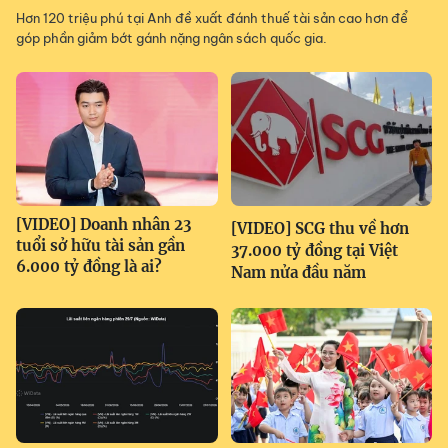
Hơn 120 triệu phú tại Anh đề xuất đánh thuế tài sản cao hơn để
góp phần giảm bớt gánh nặng ngân sách quốc gia.
[VIDEO] Doanh nhân 23
[VIDEO] SCG thu về hơn
tuổi sở hữu tài sản gần
37.000 tỷ đồng tại Việt
6.000 tỷ đồng là ai?
Nam nửa đầu năm