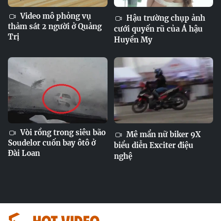
Video mô phỏng vụ
Hậu trường chụp ảnh
thảm sát 2 người ở Quảng
cưới quyến rũ của Á hậu
Trị
Huyền My
Vòi rồng trong siêu bão
Mê mẩn nữ biker 9X
Soudelor cuốn bay ôtô ở
biểu diễn Exciter điệu
Đài Loan
nghệ
HOT VIDEO