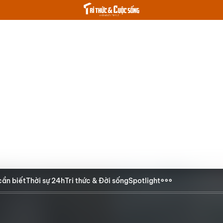
cần biết
Thời sự 24h
Tri thức & Đời sống
Spotlight