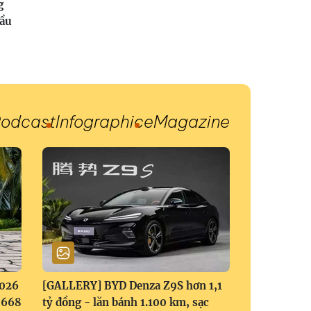
g
đầu
odcast
Infographic
eMagazine
2026
[GALLERY] BYD Denza Z9S hơn 1,1
1,668
tỷ đồng - lăn bánh 1.100 km, sạc