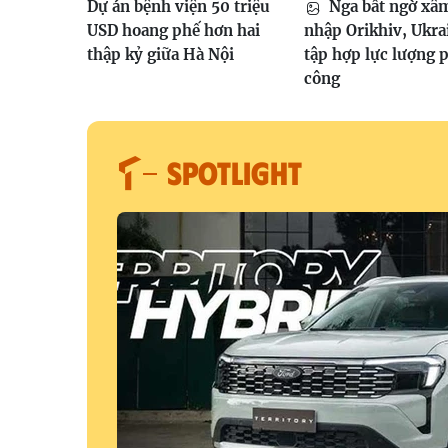
Dự án bệnh viện 50 triệu
Nga bất ngờ xâ
USD hoang phế hơn hai
nhập Orikhiv, Ukra
thập kỷ giữa Hà Nội
tập hợp lực lượng 
công
SPOTLIGHT