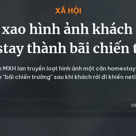
XÃ HỘI
xao hình ảnh khách
tay thành bãi chiến 
n MXH lan truyền loạt hình ảnh một căn homestay
h "bãi chiến trường" sau khi khách rời đi khiến net
05