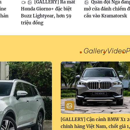
m
[GALLERY] Ra mắt
Quân đội Nga đan
ine
Honda Giorno+ đặc biệt
mở cửa đánh chiếm 
phản
Buzz Lightyear, hơn 59
cầu vào Kramatorsk
triệu đồng
Gallery
Video
P
[GALLERY] Cận cảnh BMW X1 
chính hãng Việt Nam, chốt giá 