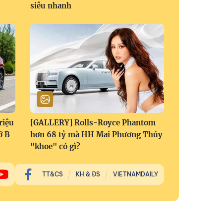
siêu nhanh
riệu
[GALLERY] Rolls-Royce Phantom
ỡ B
hơn 68 tỷ mà HH Mai Phương Thúy
"khoe" có gì?
TT&CS
KH & ĐS
VIETNAMDAILY