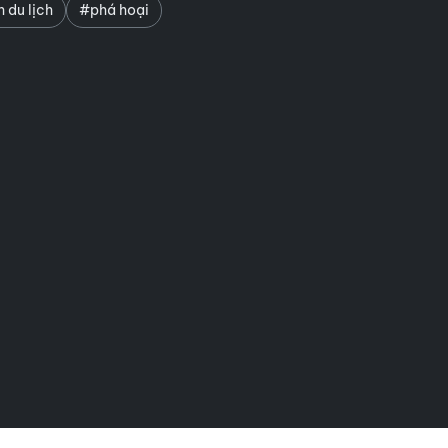
 du lịch
#phá hoại