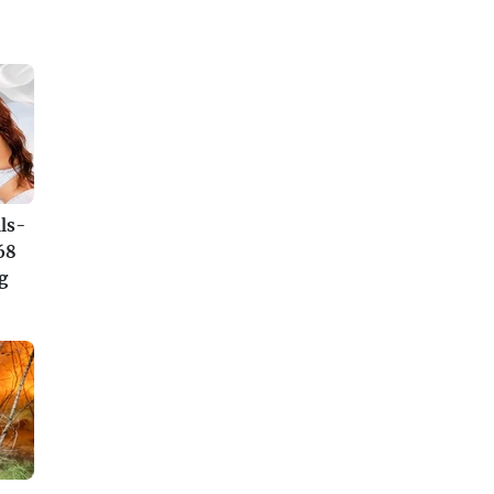
ls-
68
g