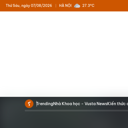
Thứ Sáu, ngày 07/08/2026
HÀ NỘI
27.3°C
Trending
Nhà Khoa học - Vusta News
Kiến thức 