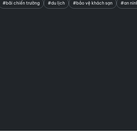
#bãi chiến trường
#du lịch
#bảo vệ khách sạn
#an ninh