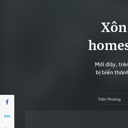
Xôn 
homes
Mới đây, trê
bị biến thàn
Trầm Phương