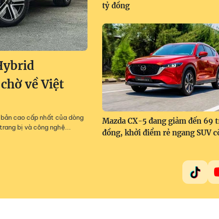
tỷ đồng
Hybrid
 chờ về Việt
m, bản cao cấp nhất của dòng
Mazda CX-5 đang giảm đến 69 t
trang bị và công nghệ...
đồng, khởi điểm rẻ ngang SUV c