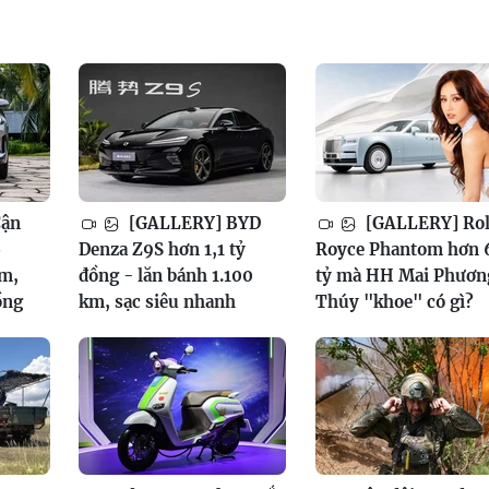
Cận
[GALLERY] BYD
[GALLERY] Rol
6
Denza Z9S hơn 1,1 tỷ
Royce Phantom hơn 
am,
đồng - lăn bánh 1.100
tỷ mà HH Mai Phươn
ồng
km, sạc siêu nhanh
Thúy "khoe" có gì?