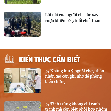
Lời nói của người cha lúc say
rượu khiến bé 3 tuổi chết thảm
KIẾN THỨC CẦN BIẾT
Những lưu ý người chạy thận
nhân tạo cần ghi nhớ để phòng
biến chứng
Tinh trùng không chỉ cạnh
tranh mà còn biết phối hợp nhóm