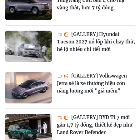
Yangwang U8L bản 4 chỗ mạ
vàng thật, hơn 7 tỷ đồng
[GALLERY] Hyundai
Tucson 2027 nổ lốp khi chạy thử,
hé lộ nhiều chi tiết mới
[GALLERY] Volkswagen
Jetta sẽ là xe thương hiệu con
năng lượng mới "giá mềm"
[GALLERY] BYD Ti 7 mới
gần 1,7 tỷ đồng, thiết kế đẹp như
Land Rover Defender