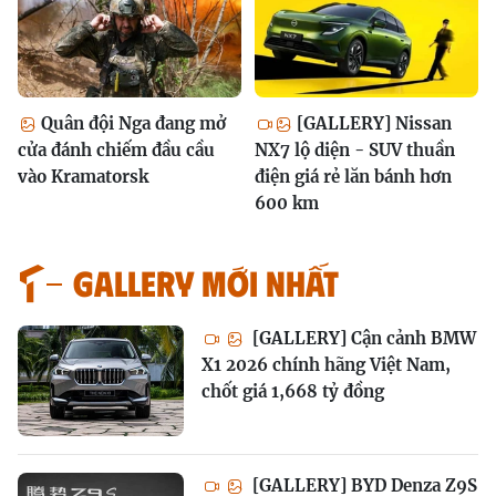
Quân đội Nga đang mở
[GALLERY] Nissan
cửa đánh chiếm đầu cầu
NX7 lộ diện - SUV thuần
vào Kramatorsk
điện giá rẻ lăn bánh hơn
600 km
GALLERY MỚI NHẤT
[GALLERY] Cận cảnh BMW
X1 2026 chính hãng Việt Nam,
chốt giá 1,668 tỷ đồng
[GALLERY] BYD Denza Z9S