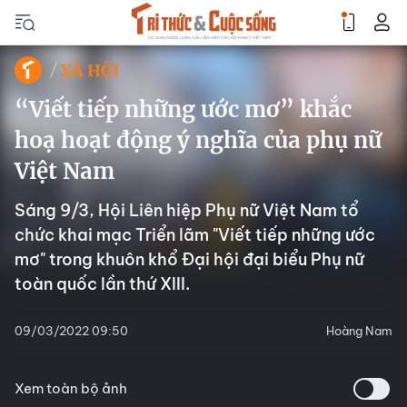
XÃ HỘI
“Viết tiếp những ước mơ” khắc
hoạ hoạt động ý nghĩa của phụ nữ
Việt Nam
Sáng 9/3, Hội Liên hiệp Phụ nữ Việt Nam tổ
chức khai mạc Triển lãm "Viết tiếp những ước
mơ" trong khuôn khổ Đại hội đại biểu Phụ nữ
toàn quốc lần thứ XIII.
09/03/2022 09:50
Hoàng Nam
Xem toàn bộ ảnh