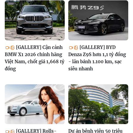
[GALLERY] Cận cảnh
[GALLERY] BYD
BMW X1 2026 chính hãng
Denza Z9S hơn 1,1 tỷ đồng
Việt Nam, chốt giá 1,668 tỷ
- lăn bánh 1.100 km, sạc
đồng
siêu nhanh
[GALLERY] Rolls-
Dự án bệnh viện 50 triệu