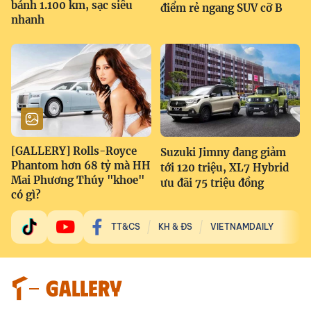
bánh 1.100 km, sạc siêu
điểm rẻ ngang SUV cỡ B
nhanh
[GALLERY] Rolls-Royce
Suzuki Jimny đang giảm
Phantom hơn 68 tỷ mà HH
tới 120 triệu, XL7 Hybrid
Mai Phương Thúy "khoe"
ưu đãi 75 triệu đồng
có gì?
TT&CS
KH & ĐS
VIETNAMDAILY
GALLERY