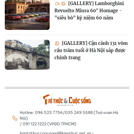
[GALLERY] Lamborghini
Revuelto Miura 60° Homage -
"siêu bò" kỷ niệm 60 năm
[GALLERY] Cận cảnh 131 vòm
cầu trăm tuổi ở Hà Nội sắp được
chỉnh trang
Hotline: 096 523 7756/035 249 5588 (Toà soạn Hà
Nội)
/ 091 122 1222 (VPĐD TPHCM)
baotrithuccuocsong@kienthuc.net.vn -