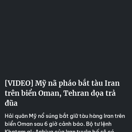
[VIDEO] Mỹ nã pháo bắt tàu Iran
trên biển Oman, Tehran dọa trả
đũa
Hải quân Mỹ nổ súng bắt giữ tàu hàng Iran trên
biển Oman sau 6 giờ cảnh báo. Bộ tư lệnh
Khatam al-Anbiya của Iran tuyên bố sẽ có