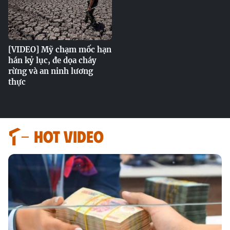
[VIDEO] Mỹ chạm mốc hạn
hán kỷ lục, đe dọa cháy
rừng và an ninh lương
thực
HOT VIDEO