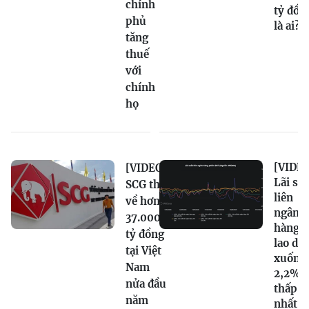
chính
tỷ đồn
phủ
là ai?
tăng
thuế
với
chính
họ
[VIDEO
[VIDEO]
Lãi su
SCG thu
liên
về hơn
ngân
37.000
hàng
tỷ đồng
lao dố
tại Việt
xuống
Nam
2,2%,
nửa đầu
thấp
năm
nhất t