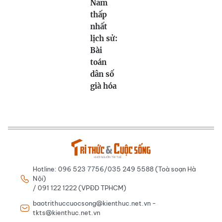
Nam
thấp
nhất
lịch sử:
Bài
toán
dân số
già hóa
Hotline: 096 523 7756/035 249 5588 (Toà soạn Hà
Nội)
/ 091 122 1222 (VPĐD TPHCM)
baotrithuccuocsong@kienthuc.net.vn -
tkts@kienthuc.net.vn