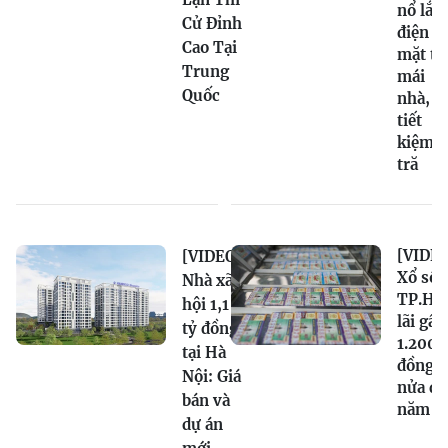
nổ lắp
Cử Đỉnh
điện
Cao Tại
mặt tr
Trung
mái
Quốc
nhà,
tiết
kiệm
tră
[VIDEO
[VIDEO]
Xổ số
Nhà xã
TP.H
hội 1,1
lãi gần
tỷ đồng
1.200 
tại Hà
đồng
Nội: Giá
nửa đầ
bán và
năm
dự án