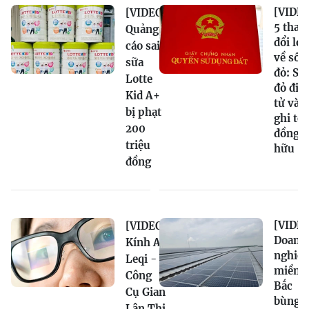
[VIDEO
[VIDEO]
5 thay
Quảng
đổi lớn
cáo sai
về sổ
sữa
đỏ: Sổ
Lotte
đỏ điệ
Kid A+
tử và
bị phạt
ghi tê
200
đồng s
triệu
hữu
đồng
[VIDEO
[VIDEO]
Doanh
Kính AI
nghiệ
Leqi -
miền
Công
Bắc
Cụ Gian
bùng
Lận Thi