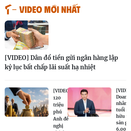
VIDEO MỚI NHẤT
[VIDEO] Dân đổ tiền gửi ngân hàng lập
kỷ lục bất chấp lãi suất hạ nhiệt
[VIDEO
[VIDEO]
Doanh
120
nhân 2
triệu
tuổi sở
phú
hữu tà
Anh đề
sản gầ
nghị
6.000