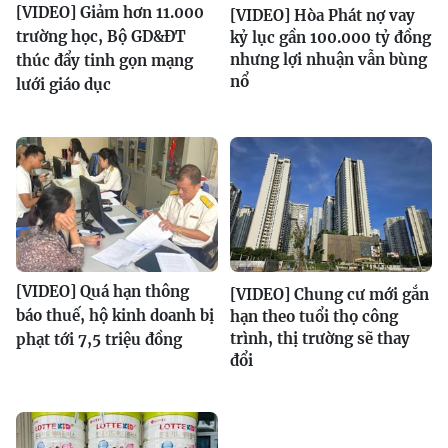
[VIDEO] Giảm hơn 11.000
[VIDEO] Hòa Phát nợ vay
trường học, Bộ GD&ĐT
kỷ lục gần 100.000 tỷ đồng
nhưng lợi nhuận vẫn bùng
thúc đẩy tinh gọn mạng
nổ
lưới giáo dục
[VIDEO] Quá hạn thông
[VIDEO] Chung cư mới gắn
báo thuế, hộ kinh doanh bị
hạn theo tuổi thọ công
trình, thị trường sẽ thay
phạt tới 7,5 triệu đồng
đổi