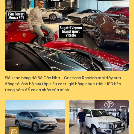
Siêu sao bóng đá Bồ Đào Nha - Cristiano Ronaldo mới đây vừa
đăng tải ảnh bộ sưu tập siêu xe trị giá hàng chục triệu USD bên
trong hầm để xe cá nhân của mình.