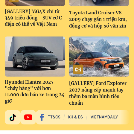
[GALLERY] MG4X chỉ từ
Toyota Land Cruiser V8
349 triệu đồng - SUV cỡ C
2009 chạy gần 1 triệu km,
điện có thể về Việt Nam
động cơ và hộp số vẫn zin
Hyundai Elantra 2027
[GALLERY] Ford Explorer
"cháy hàng" với hơn
2027 nâng cấp mạnh tay -
11.000 đơn bán xe trong 24
thêm ba màn hình tiêu
giờ
chuẩn
TT&CS
KH & ĐS
VIETNAMDAILY