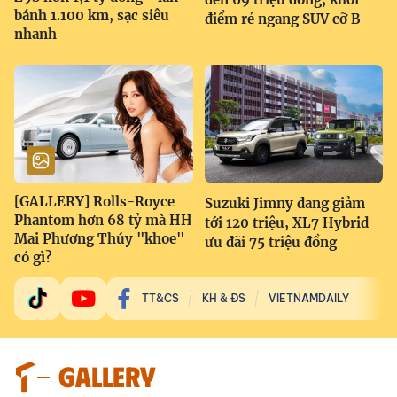
bánh 1.100 km, sạc siêu
điểm rẻ ngang SUV cỡ B
nhanh
[GALLERY] Rolls-Royce
Suzuki Jimny đang giảm
Phantom hơn 68 tỷ mà HH
tới 120 triệu, XL7 Hybrid
Mai Phương Thúy "khoe"
ưu đãi 75 triệu đồng
có gì?
TT&CS
KH & ĐS
VIETNAMDAILY
GALLERY