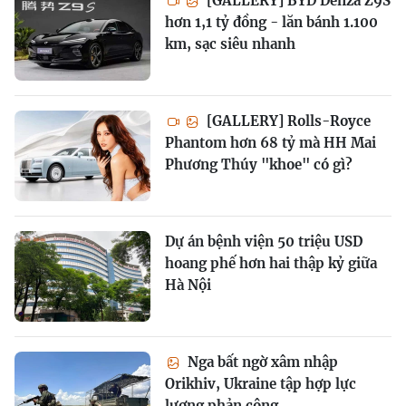
[GALLERY] BYD Denza Z9S
hơn 1,1 tỷ đồng - lăn bánh 1.100
km, sạc siêu nhanh
[GALLERY] Rolls-Royce
Phantom hơn 68 tỷ mà HH Mai
Phương Thúy "khoe" có gì?
Dự án bệnh viện 50 triệu USD
hoang phế hơn hai thập kỷ giữa
Hà Nội
Nga bất ngờ xâm nhập
Orikhiv, Ukraine tập hợp lực
lượng phản công