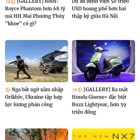
[GALLERY] Rolls-
Dự án bệnh viện 50 triệu
Royce Phantom hơn 68 tỷ
USD hoang phế hơn hai
mà HH Mai Phương Thúy
thập kỷ giữa Hà Nội
"khoe" có gì?
Nga bất ngờ xâm nhập
[GALLERY] Ra mắt
Orikhiv, Ukraine tập hợp
Honda Giorno+ đặc biệt
lực lượng phản công
Buzz Lightyear, hơn 59
triệu đồng