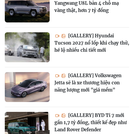
Yangwang U8L bản 4 chỗ mạ
vàng thật, hơn 7 tỷ đồng
[GALLERY] Hyundai
Tucson 2027 nổ lốp khi chạy thử,
hé lộ nhiều chi tiết mới
[GALLERY] Volkswagen
Jetta sẽ là xe thương hiệu con
năng lượng mới "giá mềm"
[GALLERY] BYD Ti 7 mới
gần 1,7 tỷ đồng, thiết kế đẹp như
Land Rover Defender