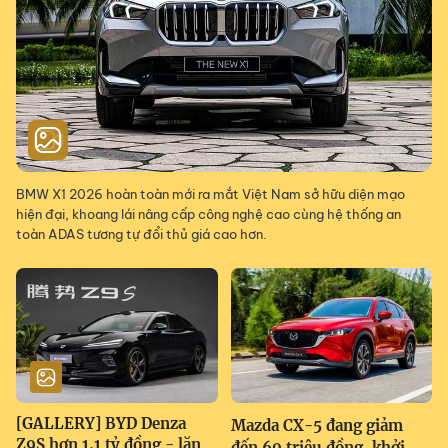
BMW X1 2026 hoàn toàn mới ra mắt Việt Nam sở hữu diện mạo
hiện đại, khoang lái nâng cấp công nghệ cao cùng hệ thống an
toàn ADAS tương tự đổi thủ giá cao hơn.
[GALLERY] BYD Denza
Mazda CX-5 đang giảm
Z9S hơn 1,1 tỷ đồng - lăn
đến 69 triệu đồng, khởi