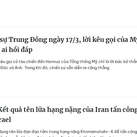
sự Trung Đông ngày 17/3, lời kêu gọi của M
ai hồi đáp
i kêu gọi cử tàu chiến đến Hormuz của Tổng thống Mỹ chỉ là lời bác bỏ thẳ
Đức và Anh. Trong khi đó, chiến sự vẫn diễn ra căng thẳng.
ết quả tên lửa hạng nặng của Iran tấn côn
rael
 dụng tên lửa đạn đạo tầm trung hạng nặng Khorramshahr-4 để tấn công