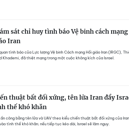
 ám sát chỉ huy tình báo Vệ binh cách mạng
áo Iran
quan tình báo của Lực lượng Vệ binh Cách mạng Hồi giáo Iran (IRGC), Th
d Khademi, đã thiệt mạng trong một cuộc không kích của Israel.
ến thuật bất đối xứng, tên lửa Iran đẩy Isra
nh thế khó khăn
ấn công bằng tên lửa và UAV theo kiểu chiến thuật bất đối xứng của Iran
vào tình thế khó khăn; nếu tiếp tục kéo dài, Israel sẽ lâm nguy.