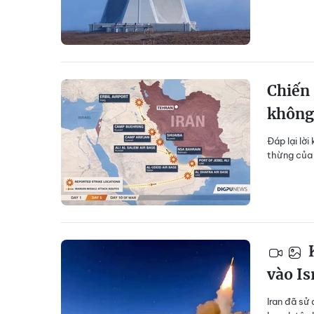
Chiến 
không 
Đáp lại lờ
thừng của 
K
vào Is
Iran đã sử