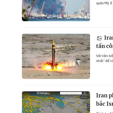
quân Mỹ ở 
Ira
tấn cô
Với tầm bắ
nhất" để tấ
Iran p
bắc Is