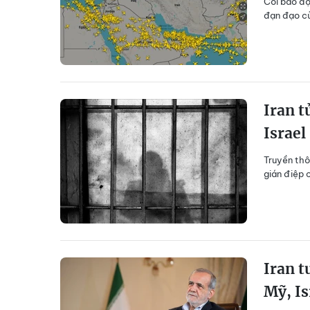
Còi báo độ
đạn đạo củ
Iran t
Israel
Truyền thô
gián điệp 
Iran t
Mỹ, Is