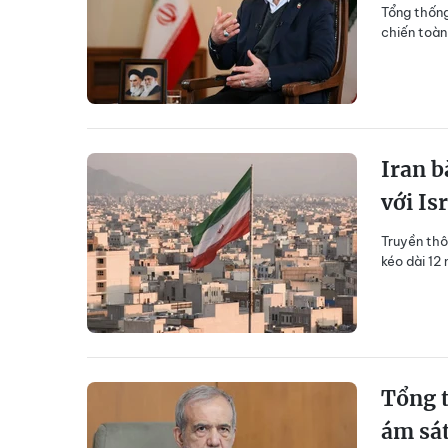
Tổng thống
chiến toàn 
Iran b
với Is
Truyền thô
kéo dài 12
Tổng t
ám sá