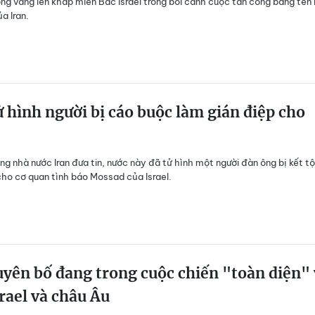
ng vang lên khắp miền Bắc Israel trong bối cảnh cuộc tấn công bằng tên 
a Iran.
ử hình người bị cáo buộc làm gián điệp cho
ng nhà nước Iran đưa tin, nước này đã tử hình một người đàn ông bị kết tộ
cho cơ quan tình báo Mossad của Israel.
uyên bố đang trong cuộc chiến "toàn diện" 
rael và châu Âu