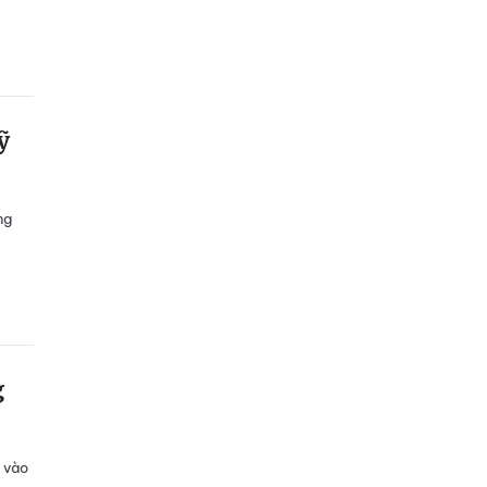
ỹ
ng
g
 vào