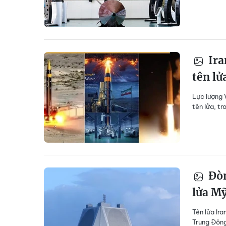
Ira
tên lử
Lực lượng 
tên lửa, tr
Đòn
lửa M
Tên lửa Ir
Trung Đông