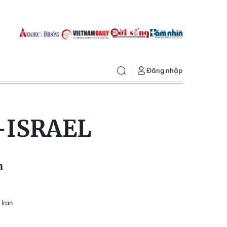
Đăng nhập
-ISRAEL
n
 Iran