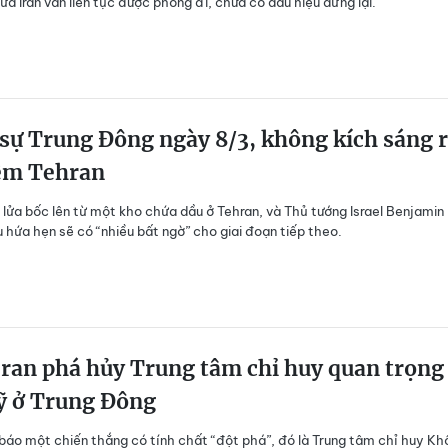
 lửa Iran vẫn liên tục được phóng đi, chưa có dấu hiệu dừng lại.
sự Trung Đông ngày 8/3, không kích sáng 
đêm Tehran
lửa bốc lên từ một kho chứa dầu ở Tehran, và Thủ tướng Israel Benjamin
hứa hẹn sẽ có “nhiều bất ngờ” cho giai đoạn tiếp theo.
ran phá hủy Trung tâm chỉ huy quan trọng
ỹ ở Trung Đông
 báo một chiến thắng có tính chất “đột phá”, đó là Trung tâm chỉ huy Kh