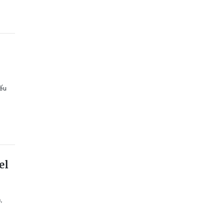
iếu
el
,