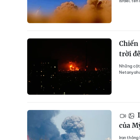
Israel; tên
Chiến 
trời 
Những cột 
Netanyahu 
I
của M
Iran thông