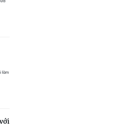
lửa
i làm
với