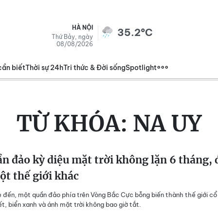
HÀ NỘI
35.2°C
Thứ Bảy, ngày
08/08/2026
cần biết
Thời sự 24h
Tri thức & Đời sống
Spotlight
TỪ KHÓA:
NA UY
n đảo kỳ diệu mặt trời không lặn 6 tháng, 
t thế giới khác
 đến, một quần đảo phía trên Vòng Bắc Cực bỗng biến thành thế giới cổ
ết, biển xanh và ánh mặt trời không bao giờ tắt.