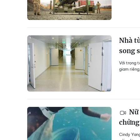
Nhà tù
song s
Với trọng 
giam riêng
Nữ 
chửng 
Cindy Yang