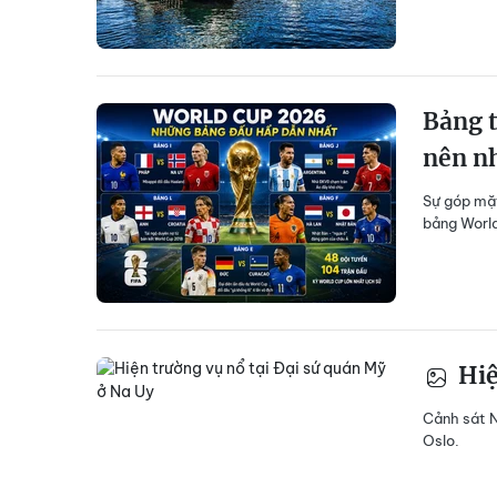
Bảng t
nên nh
Sự góp mặt
bảng World
Hiệ
Cảnh sát N
Oslo.