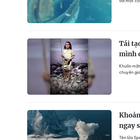
với một co
Tái tạ
mình 
Khuôn mặt
chuyên gia
Khoảnh
ngay s
Tên lửa Sp