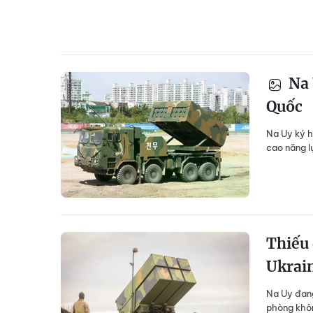
Na 
Quốc
Na Uy ký h
cao năng l
Thiếu 
Ukrai
Na Uy đang
phòng khôn