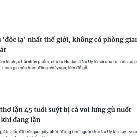
 'độc lạ' nhất thế giới, không có phòng gi
ắt
tâm là phục hồi nhân phẩm, nhà tù Halden ở Na Uy là nơi các tù nhân có 
, tham gia các hoạt động như yoga, làm đồ gỗ...
thợ lặn 45 tuổi suýt bị cá voi lưng gù nuốt
khi đang lặn
, 45 tuổi, đã trải qua giây phút "đứng tim" ngoài khơi Na Uy khi suýt va