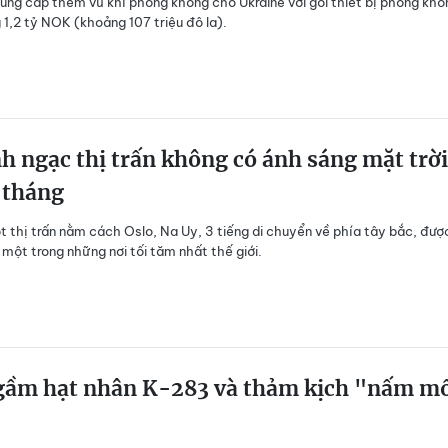
ung cấp thêm vũ khí phòng không cho Ukraine với gói thiết bị phòng khôn
 1,2 tỷ NOK (khoảng 107 triệu đô la).
h ngạc thị trấn không có ánh sáng mặt trời
 tháng
t thị trấn nằm cách Oslo, Na Uy, 3 tiếng di chuyển về phía tây bắc, đượ
à một trong những nơi tối tăm nhất thế giới.
gầm hạt nhân K-283 và thảm kịch "nấm m