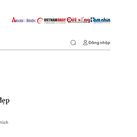
Đăng nhập
đẹp
 tích