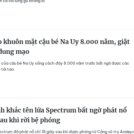
n cá voi lưng gù khổng lồ.
o khuôn mặt cậu bé Na Uy 8.000 năm, giật
dung mạo
 của cậu bé Na Uy sống cách đây 8.000 năm trước bất ngờ được các
 tái tạo.
 khắc tên lửa Spectrum bất ngờ phát nổ
au khi rời bệ phóng
ectrum đã phát nổ chỉ 18 giây sau khi được phóng từ Cảng vũ trụ Andøy