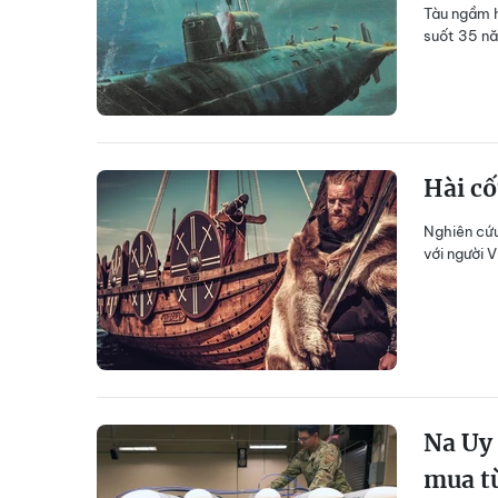
Tàu ngầm 
suốt 35 nă
Hài cố
Nghiên cứu
với người 
Na Uy 
mua t