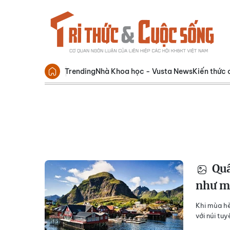
Trending
Nhà Khoa học - Vusta News
Kiến thức 
Quầ
như mộ
Khi mùa hè
với núi tuy