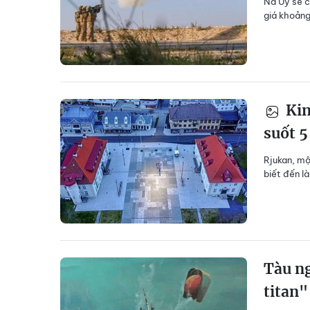
Na Uy sẽ c
giá khoảng
Kin
suốt 5
Rjukan, mộ
biết đến l
Tàu n
titan"