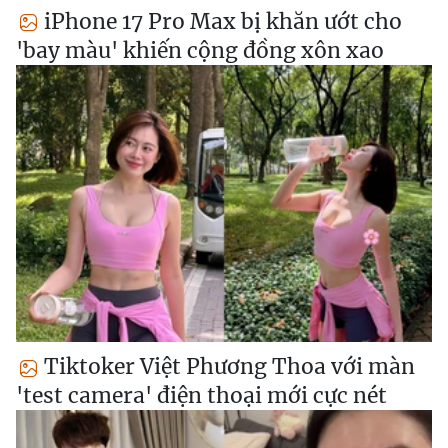
iPhone 17 Pro Max bị khăn ướt cho
'bay màu' khiến cộng đồng xôn xao
Tiktoker Việt Phương Thoa với màn
'test camera' điện thoại mới cực nét