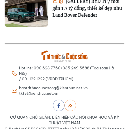
[GALLERY] BYD Ti 7 mới
gần 1,7 tỷ đồng, thiết kế đẹp như
Land Rover Defender
Hotline: 096 523 7756/035 249 5588 (Toà soạn Hà
Nội)
/ 091 122 1222 (VPĐD TPHCM)
baotrithuccuocsong@kienthuc.net.vn -
tkts@kienthuc.net.vn
CƠ QUAN CHỦ QUẢN: LIÊN HIỆP CÁC HỘI KHOA HỌC VÀ KỸ
THUẬT VIỆT NAM
Giấy phép: Số 536/GP-BTTTT ngày 19/11/2020 do Bộ Thông tin và