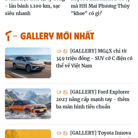
- lăn bánh 1.100 km, sạc
mà HH Mai Phương Thúy
siêu nhanh
"khoe" có gì?
GALLERY MỚI NHẤT
[GALLERY] MG4X chỉ từ
349 triệu đồng - SUV cỡ C điện có
thể về Việt Nam
[GALLERY] Ford Explorer
2027 nâng cấp mạnh tay - thêm
ba màn hình tiêu chuẩn
[GALLERY] Toyota Innova