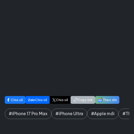
Chia sẻ
Chia sẻ
Chia sẻ
Copy link
Theo dõi
#iPhone 17 Pro Max
#iPhone Ultra
#Apple mới
#Thiế