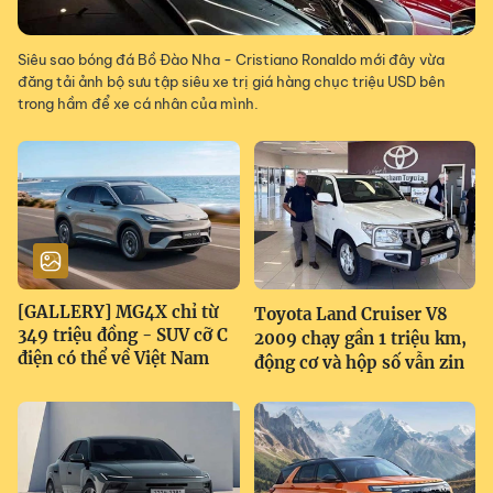
Siêu sao bóng đá Bồ Đào Nha - Cristiano Ronaldo mới đây vừa
đăng tải ảnh bộ sưu tập siêu xe trị giá hàng chục triệu USD bên
trong hầm để xe cá nhân của mình.
[GALLERY] MG4X chỉ từ
Toyota Land Cruiser V8
349 triệu đồng - SUV cỡ C
2009 chạy gần 1 triệu km,
điện có thể về Việt Nam
động cơ và hộp số vẫn zin