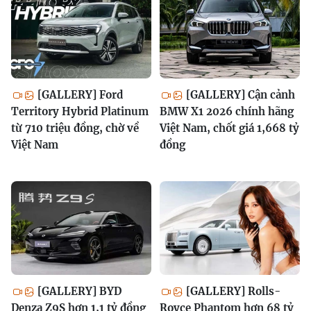
[GALLERY] Ford
[GALLERY] Cận cảnh
Territory Hybrid Platinum
BMW X1 2026 chính hãng
từ 710 triệu đồng, chờ về
Việt Nam, chốt giá 1,668 tỷ
Việt Nam
đồng
[GALLERY] BYD
[GALLERY] Rolls-
Denza Z9S hơn 1,1 tỷ đồng
Royce Phantom hơn 68 tỷ