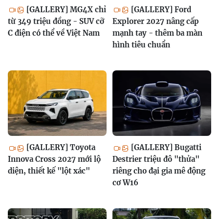
[GALLERY] MG4X chỉ
[GALLERY] Ford
từ 349 triệu đồng - SUV cỡ
Explorer 2027 nâng cấp
C điện có thể về Việt Nam
mạnh tay - thêm ba màn
hình tiêu chuẩn
[GALLERY] Toyota
[GALLERY] Bugatti
Innova Cross 2027 mới lộ
Destrier triệu đô "thửa"
diện, thiết kế "lột xác"
riêng cho đại gia mê động
cơ W16