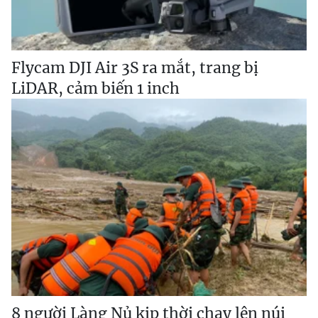
Flycam DJI Air 3S ra mắt, trang bị
LiDAR, cảm biến 1 inch
8 người Làng Nủ kịp thời chạy lên núi