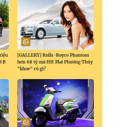
riệu
[GALLERY] Rolls-Royce Phantom
ỡ B
hơn 68 tỷ mà HH Mai Phương Thúy
"khoe" có gì?