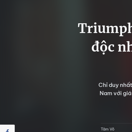
Triumph
độc nh
Chỉ duy nhấ
Nam với giá 
Tâm Võ