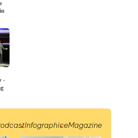
e
ản
7 -
ng
odcast
Infographic
eMagazine