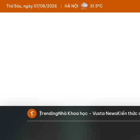
Thứ Sáu, ngày 07/08/2026
HÀ NỘI
31.5°C
Trending
Nhà Khoa học - Vusta News
Kiến thức 