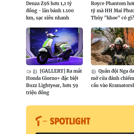
Denza Z9S hơn 1,1 tỷ
Royce Phantom hơ
đồng - lăn bánh 1.100
tỷ mà HH Mai Phư
km, sạc siêu nhanh
Thúy "khoe" có gì
[GALLERY] Ra mắt
Quân đội Nga đ
Honda Giorno+ đặc biệt
mở cửa đánh chiếm
Buzz Lightyear, hơn 59
cầu vào Kramators
triệu đồng
SPOTLIGHT