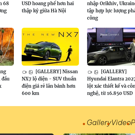
n 68
USD hoang phế hơn hai
nhập Orikhiv, Ukrain
ơng
thập kỷ giữa Hà Nội
tập hợp lực lượng ph
?
công
ang
[GALLERY] Nissan
[GALLERY]
 đầu
NX7 lộ diện - SUV thuần
Hyundai Elantra 202
k
điện giá rẻ lăn bánh hơn
lột xác thiết kế và cô
600 km
nghệ, từ 16.850 USD
Gallery
Video
P