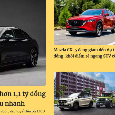
Mazda CX-5 đang giảm đến 69 t
đồng, khởi điểm rẻ ngang SUV c
ơn 1,1 tỷ đồng
êu nhanh
 bản, di chuyển lên tới 1.100