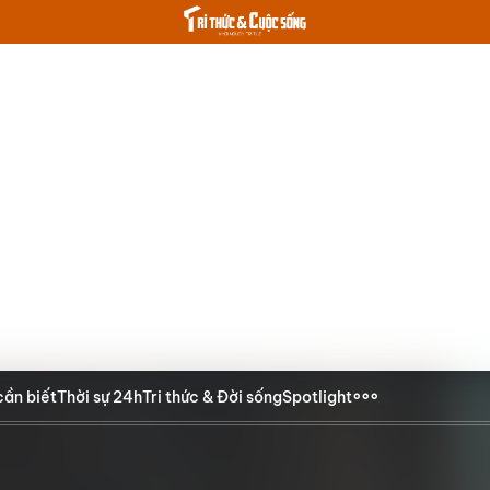
cần biết
Thời sự 24h
Tri thức & Đời sống
Spotlight