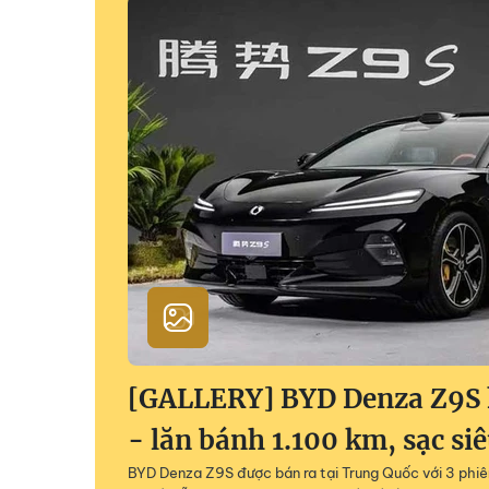
[GALLERY] BYD Denza Z9S h
- lăn bánh 1.100 km, sạc si
BYD Denza Z9S được bán ra tại Trung Quốc với 3 phiên