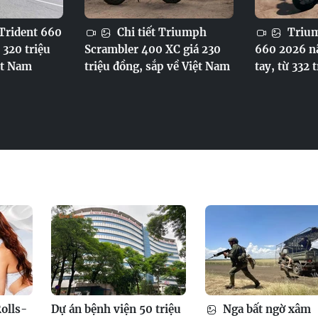
rident 660
Chi tiết Triumph
Trium
 320 triệu
Scrambler 400 XC giá 230
660 2026 n
ệt Nam
triệu đồng, sắp về Việt Nam
tay, từ 332 
olls-
Dự án bệnh viện 50 triệu
Nga bất ngờ xâm