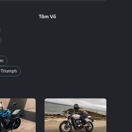
Tâm Võ
am
Triumph