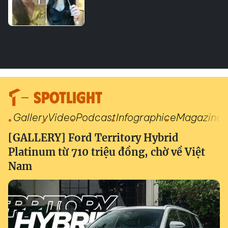
SPOTLIGHT
Gallery
Video
Podcast
Infographic
eMagazine
[GALLERY] Ford Territory Hybrid
Platinum từ 710 triệu đồng, chờ về Việt
Nam