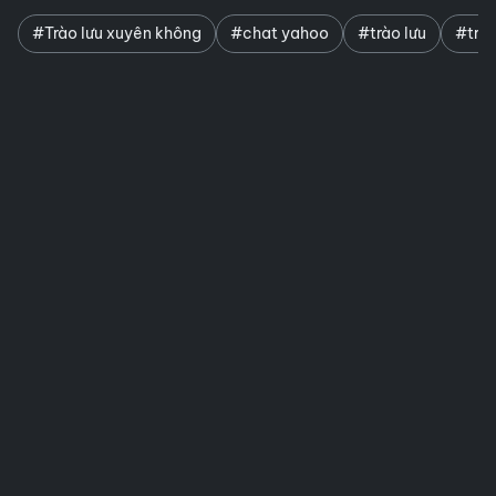
#Trào lưu xuyên không
#chat yahoo
#trào lưu
#trào