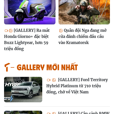
[GALLERY] Ra mắt
Quân đội Nga đang mở
Honda Giorno+ đặc biệt
cửa đánh chiếm đầu cầu
Buzz Lightyear, hơn 59
vào Kramatorsk
triệu đồng
GALLERY MỚI NHẤT
[GALLERY] Ford Territory
Hybrid Platinum từ 710 triệu
đồng, chờ về Việt Nam
[GALLERY] Cận cảnh BMW