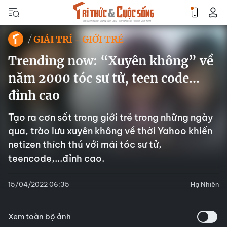
GIẢI TRÍ - GIỚI TRẺ
Trending now: “Xuyên không” về
năm 2000 tóc sư tử, teen code...
đỉnh cao
Tạo ra cơn sốt trong giới trẻ trong những ngày
qua, trào lưu xuyên không về thời Yahoo khiến
netizen thích thú với mái tóc sư tử,
teencode,...đỉnh cao.
15/04/2022 06:35
Hạ Nhiên
Xem toàn bộ ảnh