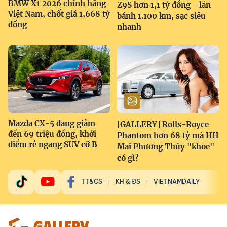
BMW X1 2026 chính hãng
Z9S hơn 1,1 tỷ đồng - lăn
Việt Nam, chốt giá 1,668 tỷ
bánh 1.100 km, sạc siêu
đồng
nhanh
Mazda CX-5 đang giảm
[GALLERY] Rolls-Royce
đến 69 triệu đồng, khởi
Phantom hơn 68 tỷ mà HH
điểm rẻ ngang SUV cỡ B
Mai Phương Thúy "khoe"
có gì?
TT&CS
KH & ĐS
VIETNAMDAILY
GALLERY