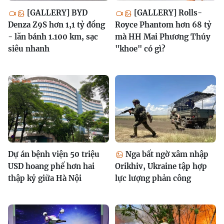
[GALLERY] BYD
[GALLERY] Rolls-
Denza Z9S hơn 1,1 tỷ đồng
Royce Phantom hơn 68 tỷ
- lăn bánh 1.100 km, sạc
mà HH Mai Phương Thúy
siêu nhanh
"khoe" có gì?
Dự án bệnh viện 50 triệu
Nga bất ngờ xâm nhập
USD hoang phế hơn hai
Orikhiv, Ukraine tập hợp
thập kỷ giữa Hà Nội
lực lượng phản công