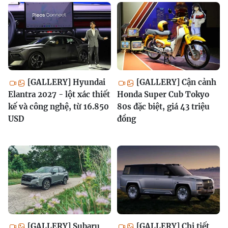
[GALLERY] Hyundai
[GALLERY] Cận cảnh
Elantra 2027 - lột xác thiết
Honda Super Cub Tokyo
kế và công nghệ, từ 16.850
80s đặc biệt, giá 43 triệu
USD
đồng
[GALLERY] Subaru
[GALLERY] Chi tiết