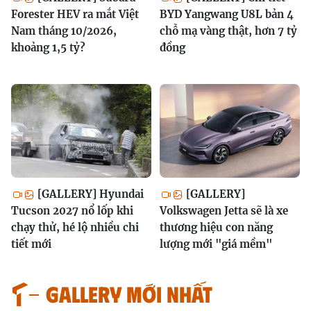
Forester HEV ra mắt Việt
BYD Yangwang U8L bản 4
Nam tháng 10/2026,
chỗ mạ vàng thật, hơn 7 tỷ
khoảng 1,5 tỷ?
đồng
[GALLERY] Hyundai
[GALLERY]
Tucson 2027 nổ lốp khi
Volkswagen Jetta sẽ là xe
chạy thử, hé lộ nhiều chi
thương hiệu con năng
tiết mới
lượng mới "giá mềm"
GALLERY MỚI NHẤT