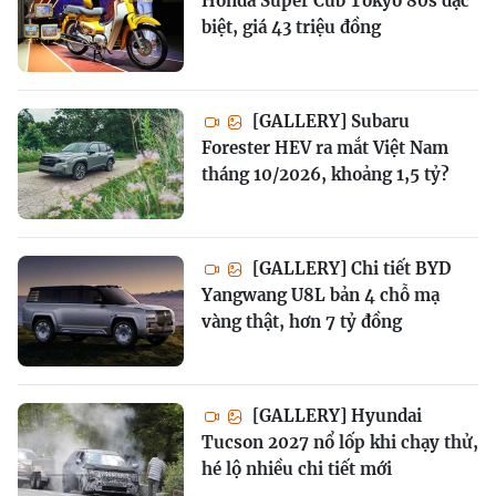
Honda Super Cub Tokyo 80s đặc
biệt, giá 43 triệu đồng
[GALLERY] Subaru
Forester HEV ra mắt Việt Nam
tháng 10/2026, khoảng 1,5 tỷ?
[GALLERY] Chi tiết BYD
Yangwang U8L bản 4 chỗ mạ
vàng thật, hơn 7 tỷ đồng
[GALLERY] Hyundai
Tucson 2027 nổ lốp khi chạy thử,
hé lộ nhiều chi tiết mới