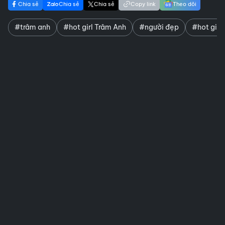
Chia sẻ
Chia sẻ
Chia sẻ
Copy link
Theo dõi
#trâm anh
#hot girl Trâm Anh
#người đẹp
#hot girl