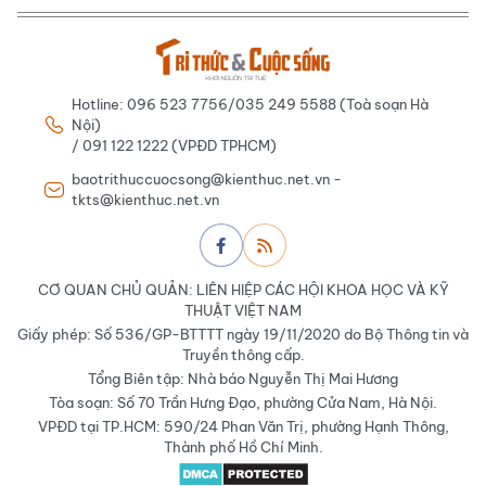
Hotline: 096 523 7756/035 249 5588 (Toà soạn Hà
Nội)
/ 091 122 1222 (VPĐD TPHCM)
baotrithuccuocsong@kienthuc.net.vn -
tkts@kienthuc.net.vn
CƠ QUAN CHỦ QUẢN: LIÊN HIỆP CÁC HỘI KHOA HỌC VÀ KỸ
THUẬT VIỆT NAM
Giấy phép: Số 536/GP-BTTTT ngày 19/11/2020 do Bộ Thông tin và
Truyền thông cấp.
Tổng Biên tập: Nhà báo Nguyễn Thị Mai Hương
Tòa soạn: Số 70 Trần Hưng Đạo, phường Cửa Nam, Hà Nội.
VPĐD tại TP.HCM: 590/24 Phan Văn Trị, phường Hạnh Thông,
Thành phố Hồ Chí Minh.