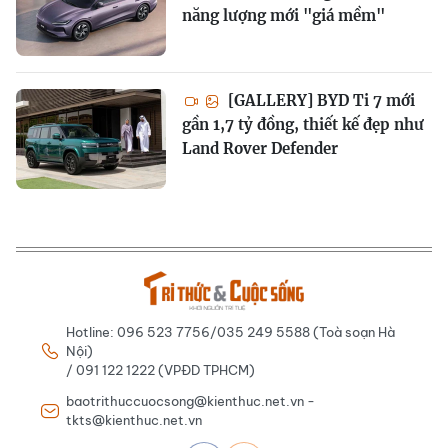
năng lượng mới "giá mềm"
[GALLERY] BYD Ti 7 mới
gần 1,7 tỷ đồng, thiết kế đẹp như
Land Rover Defender
Hotline: 096 523 7756/035 249 5588 (Toà soạn Hà
Nội)
/ 091 122 1222 (VPĐD TPHCM)
baotrithuccuocsong@kienthuc.net.vn -
tkts@kienthuc.net.vn