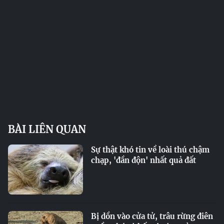
BÀI LIÊN QUAN
Sự thật khó tin về loài thú chậm
chạp, 'đần độn' nhất quả đất
Bị dồn vào cửa tử, trâu rừng điên