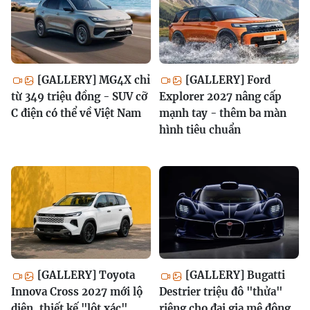
[GALLERY] MG4X chỉ
[GALLERY] Ford
từ 349 triệu đồng - SUV cỡ
Explorer 2027 nâng cấp
C điện có thể về Việt Nam
mạnh tay - thêm ba màn
hình tiêu chuẩn
[GALLERY] Toyota
[GALLERY] Bugatti
Innova Cross 2027 mới lộ
Destrier triệu đô "thửa"
diện, thiết kế "lột xác"
riêng cho đại gia mê động