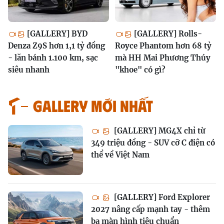
[GALLERY] BYD
[GALLERY] Rolls-
Denza Z9S hơn 1,1 tỷ đồng
Royce Phantom hơn 68 tỷ
- lăn bánh 1.100 km, sạc
mà HH Mai Phương Thúy
siêu nhanh
"khoe" có gì?
GALLERY MỚI NHẤT
[GALLERY] MG4X chỉ từ
349 triệu đồng - SUV cỡ C điện có
thể về Việt Nam
[GALLERY] Ford Explorer
2027 nâng cấp mạnh tay - thêm
ba màn hình tiêu chuẩn