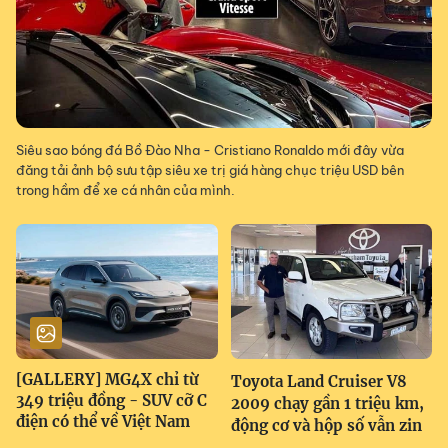
Siêu sao bóng đá Bồ Đào Nha - Cristiano Ronaldo mới đây vừa
đăng tải ảnh bộ sưu tập siêu xe trị giá hàng chục triệu USD bên
trong hầm để xe cá nhân của mình.
[GALLERY] MG4X chỉ từ
Toyota Land Cruiser V8
349 triệu đồng - SUV cỡ C
2009 chạy gần 1 triệu km,
điện có thể về Việt Nam
động cơ và hộp số vẫn zin