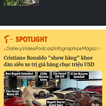
SPOTLIGHT
Gallery
Video
Podcast
Infographic
eMagazine
Cristiano Ronaldo "show hàng" khoe
dàn siêu xe trị giá hàng chục triệu USD