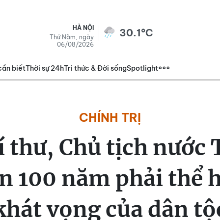
HÀ NỘI
30.1°C
Thứ Năm, ngày
06/08/2026
cần biết
Thời sự 24h
Tri thức & Đời sống
Spotlight
CHÍNH TRỊ
 thư, Chủ tịch nước
n 100 năm phải thể h
khát vọng của dân tộ