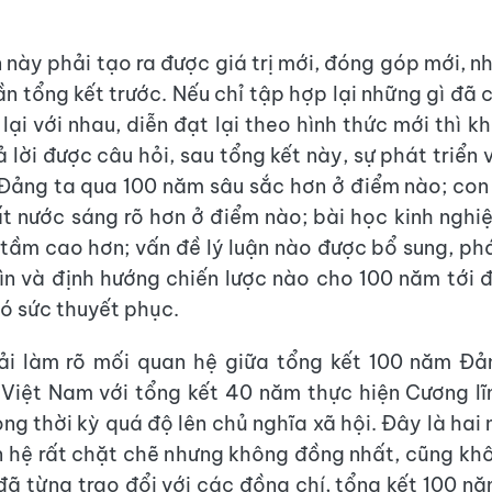
n này phải tạo ra được giá trị mới, đóng góp mới, n
ần tổng kết trước. Nếu chỉ tập hợp lại những gì đã
lại với nhau, diễn đạt lại theo hình thức mới thì k
ả lời được câu hỏi, sau tổng kết này, sự phát triển
 Đảng ta qua 100 năm sâu sắc hơn ở điểm nào; co
ất nước sáng rõ hơn ở điểm nào; bài học kinh ngh
 tầm cao hơn; vấn đề lý luận nào được bổ sung, phá
ìn và định hướng chiến lược nào cho 100 năm tới 
có sức thuyết phục.
i làm rõ mối quan hệ giữa tổng kết 100 năm Đả
Việt Nam với tổng kết 40 năm thực hiện Cương lĩ
ng thời kỳ quá độ lên chủ nghĩa xã hội. Đây là hai 
 hệ rất chặt chẽ nhưng không đồng nhất, cũng kh
i đã từng trao đổi với các đồng chí, tổng kết 100 n