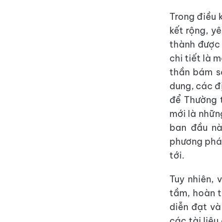
Trong điều k
kết rộng, yê
thành được 
chi tiết là 
thần bám s
dung, các đ
để Thường t
mới là nhữn
ban đầu nà
phương pháp
tới.
Tuy nhiên, 
tầm, hoàn t
diễn đạt và
các tài liệu