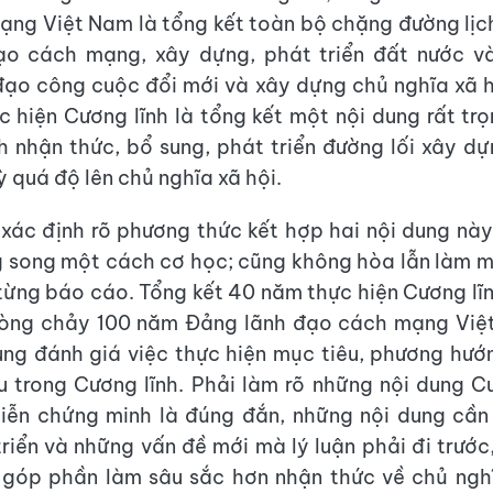
ng Việt Nam là tổng kết toàn bộ chặng đường lịc
đạo cách mạng, xây dựng, phát triển đất nước v
đạo công cuộc đổi mới và xây dựng chủ nghĩa xã h
 hiện Cương lĩnh là tổng kết một nội dung rất tr
nh nhận thức, bổ sung, phát triển đường lối xây d
ỳ quá độ lên chủ nghĩa xã hội.
 xác định rõ phương thức kết hợp hai nội dung nà
ng song một cách cơ học; cũng không hòa lẫn làm 
 từng báo cáo. Tổng kết 40 năm thực hiện Cương lĩ
dòng chảy 100 năm Đảng lãnh đạo cách mạng Việ
rung đánh giá việc thực hiện mục tiêu, phương hướ
 trong Cương lĩnh. Phải làm rõ những nội dung C
iễn chứng minh là đúng đắn, những nội dung cần
triển và những vấn đề mới mà lý luận phải đi trước,
 góp phần làm sâu sắc hơn nhận thức về chủ nghĩ