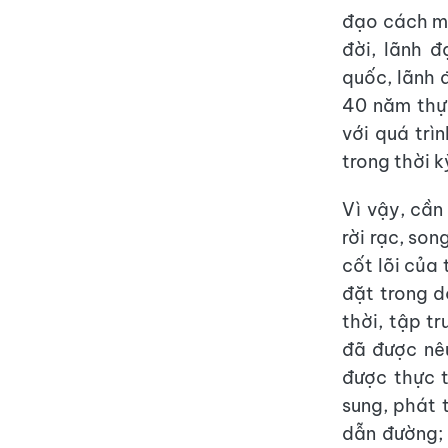
đạo cách mạ
đời, lãnh 
quốc, lãnh 
40 năm thực
với quá trì
trong thời k
Vì vậy, cần
rời rạc, so
cốt lõi của
đặt trong 
thời, tập t
đã được nêu
được thực t
sung, phát 
dẫn đường;