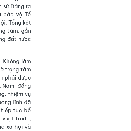
h sử Đảng ra
à bảo vệ Tổ
ội. Tổng kết
ọng tâm, gắn
ựng đất nước
y. Không làm
mờ trọng tâm
nh phải được
t Nam; đồng
ng, nhiệm vụ
ương lĩnh đã
 tiếp tục bổ
 vượt trước,
a xã hội và