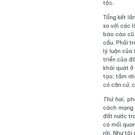
tộc.
Tổng kết lầ
so với các l
báo cáo cũ 
cầu. Phải tr
lý luận của
triển của đ
khái quát ở
tạo; tầm nh
có căn cứ, 
Thứ hai,
phả
cách mạng 
đất nước tro
có mối quan
rời. Như tô