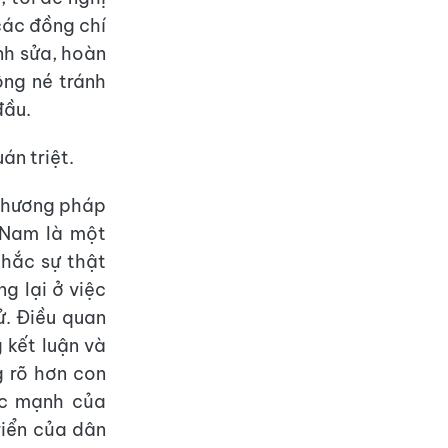
 các đồng chí
nh sửa, hoàn
hông né tránh
đầu.
án triệt.
 phương pháp
 Nam là một
chắc sự thật
ng lại ở việc
sử. Điều quan
 kết luận và
g rõ hơn con
ức mạnh của
riển của dân