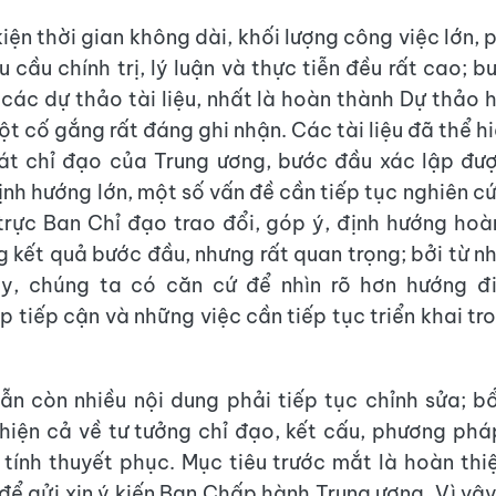
iện thời gian không dài, khối lượng công việc lớn,
u cầu chính trị, lý luận và thực tiễn đều rất cao; 
các dự thảo tài liệu, nhất là hoàn thành Dự thảo 
một cố gắng rất đáng ghi nhận. Các tài liệu đã thể h
át chỉ đạo của Trung ương, bước đầu xác lập đượ
ịnh hướng lớn, một số vấn đề cần tiếp tục nghiên cứ
rực Ban Chỉ đạo trao đổi, góp ý, định hướng hoà
g kết quả bước đầu, nhưng rất quan trọng; bởi từ n
y, chúng ta có căn cứ để nhìn rõ hơn hướng đi
 tiếp cận và những việc cần tiếp tục triển khai tro
vẫn còn nhiều nội dung phải tiếp tục chỉnh sửa; b
hiện cả về tư tưởng chỉ đạo, kết cấu, phương phá
 tính thuyết phục. Mục tiêu trước mắt là hoàn th
 để gửi xin ý kiến Ban Chấp hành Trung ương. Vì vậy