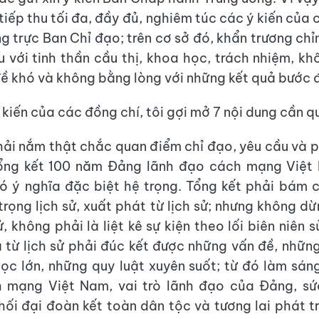
tiếp thu tối đa, đầy đủ, nghiêm túc các ý kiến của
g trực Ban Chỉ đạo; trên cơ sở đó, khẩn trương chỉ
ệu với tinh thần cầu thị, khoa học, trách nhiệm, k
ề khó và không bằng lòng với những kết quả bước 
 kiến của các đồng chí, tôi gợi mở 7 nội dung cần qu
phải nắm thật chắc quan điểm chỉ đạo, yêu cầu và
Tổng kết 100 năm Đảng lãnh đạo cách mạng Việt
ó ý nghĩa đặc biệt hệ trọng. Tổng kết phải bám 
 trọng lịch sử, xuất phát từ lịch sử; nhưng không dừ
sử, không phải là liệt kê sự kiện theo lối biên niên 
à từ lịch sử phải đúc kết được những vấn đề, những
ọc lớn, những quy luật xuyên suốt; từ đó làm sán
 mạng Việt Nam, vai trò lãnh đạo của Đảng, s
hối đại đoàn kết toàn dân tộc và tương lai phát t