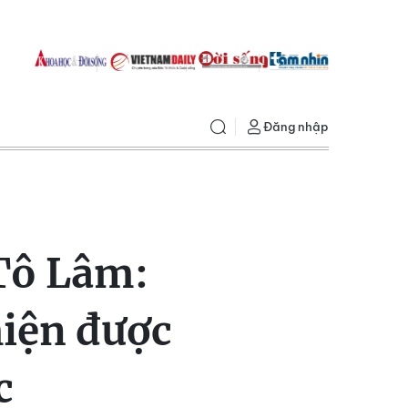
Đăng nhập
 Tô Lâm:
iện được
c