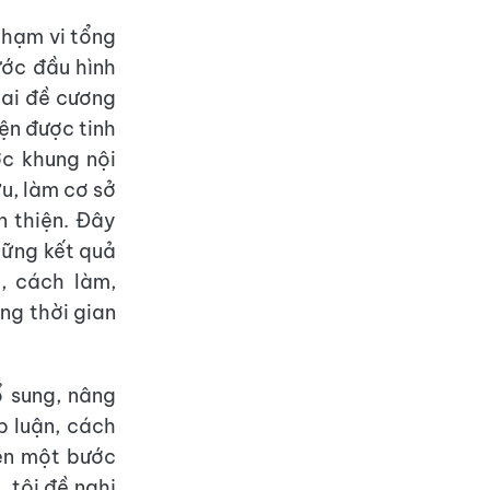
 phạm vi tổng
bước đầu hình
hai đề cương
iện được tinh
c khung nội
u, làm cơ sở
n thiện. Đây
hững kết quả
, cách làm,
ng thời gian
ổ sung, nâng
p luận, cách
iện một bước
, tôi đề nghị