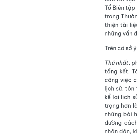
Tổ Biên tập 
trong Thườn
thiện tài li
những vấn đ
Trên cơ sở ý
Thứ nhất
, 
tổng kết. 
công việc c
lịch sử, tôn
kể lại lịch 
trọng hơn l
những bài h
đường cách
nhân dân, k