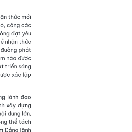
hận thức mới
 có, cộng các
hông đạt yêu
 về nhận thức
n đường phát
iệm nào được
t triển sáng
được xác lập
ng lãnh đạo
nh xây dựng
nội dung lớn,
ông thể tách
ăm Đảng lãnh