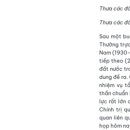
Thưa các đồ
Thưa các đồ
Sau một bu
Thường trực
Nam (1930-2
tiếp theo (
đất nước tr
dung đề ra. 
nhiệm vụ tổ
thần chuẩn 
lực rất lớn
Chính trị q
quan liên q
họp hôm na