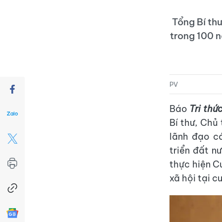
Tổng Bí th
trong 100 n
PV
Báo
Tri thứ
Bí thư, Chủ
lãnh đạo c
triển đất n
thực hiện C
xã hội tại 