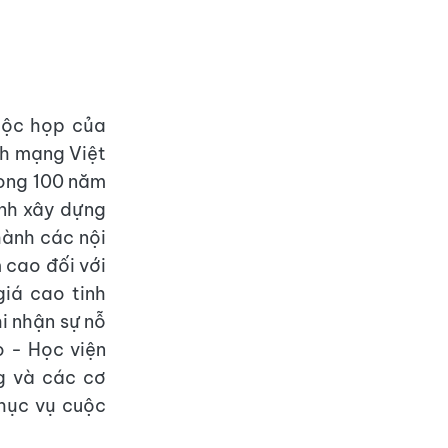
uộc họp của
ch mạng Việt
rong 100 năm
ĩnh xây dựng
hành các nội
m cao đối với
giá cao tinh
i nhận sự nỗ
o - Học viện
ng và các cơ
phục vụ cuộc