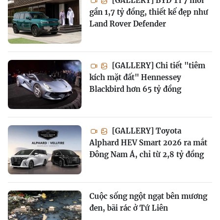
[GALLERY] BYD Ti 7 mới
gần 1,7 tỷ đồng, thiết kế đẹp như
Land Rover Defender
[GALLERY] Chi tiết "tiêm
kích mặt đất" Hennessey
Blackbird hơn 65 tỷ đồng
[GALLERY] Toyota
Alphard HEV Smart 2026 ra mắt
Đông Nam Á, chỉ từ 2,8 tỷ đồng
Cuộc sống ngột ngạt bên mương
đen, bãi rác ở Tứ Liên