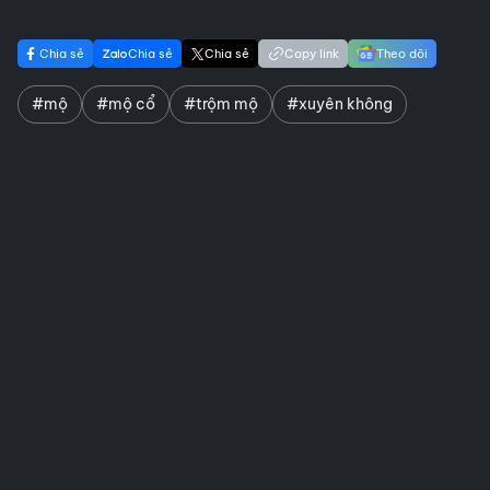
Chia sẻ
Chia sẻ
Chia sẻ
Copy link
Theo dõi
#mộ
#mộ cổ
#trộm mộ
#xuyên không