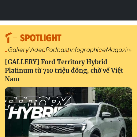
SPOTLIGHT
Gallery
Video
Podcast
Infographic
eMagazine
[GALLERY] Ford Territory Hybrid
Platinum từ 710 triệu đồng, chờ về Việt
Nam