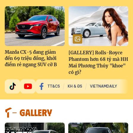
Mazda CX-5 đang giảm
[GALLERY] Rolls-Royce
đến 69 triệu đồng, khởi
Phantom hơn 68 tỷ mà HH
điểm rẻ ngang SUV cỡ B
Mai Phương Thúy "khoe"
có gì?
TT&CS
KH & ĐS
VIETNAMDAILY
GALLERY