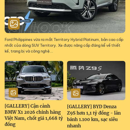
Ford Philippines vừa ra mắt Territory Hybrid Platinum, bản cao cấp
nhất của dòng SUV Territory. Xe được nâng cấp đáng kể về thiết
kế, trang bị và công nghệ...
[GALLERY] Cận cảnh
[GALLERY] BYD Denza
BMW X1 2026 chính hãng
Z9S hơn 1,1 tỷ đồng - lăn
Việt Nam, chốt giá 1,668 tỷ
bánh 1.100 km, sạc siêu
đồng
nhanh