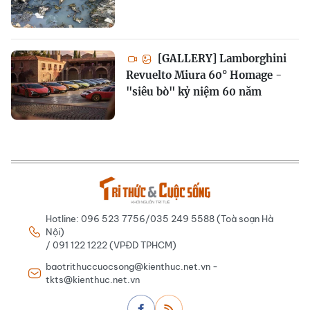
[GALLERY] Lamborghini
Revuelto Miura 60° Homage -
"siêu bò" kỷ niệm 60 năm
Hotline: 096 523 7756/035 249 5588 (Toà soạn Hà
Nội)
/ 091 122 1222 (VPĐD TPHCM)
baotrithuccuocsong@kienthuc.net.vn -
tkts@kienthuc.net.vn