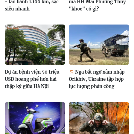
- lăn bánh 1.100 km, sạc
mà HH Mai Phương Thúy
siêu nhanh
"khoe" có gì?
Dự án bệnh viện 50 triệu
Nga bất ngờ xâm nhập
USD hoang phế hơn hai
Orikhiv, Ukraine tập hợp
thập kỷ giữa Hà Nội
lực lượng phản công