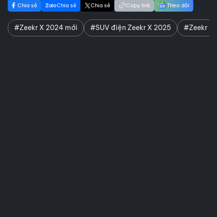
Chia sẻ
Chia sẻ
Chia sẻ
Copy link
Theo dõi
#Zeekr X 2024 mới
#SUV điện Zeekr X 2025
#Zeekr X 