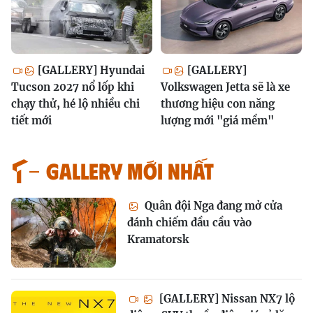
[GALLERY] Hyundai
[GALLERY]
Tucson 2027 nổ lốp khi
Volkswagen Jetta sẽ là xe
chạy thử, hé lộ nhiều chi
thương hiệu con năng
tiết mới
lượng mới "giá mềm"
GALLERY MỚI NHẤT
Quân đội Nga đang mở cửa
đánh chiếm đầu cầu vào
Kramatorsk
[GALLERY] Nissan NX7 lộ