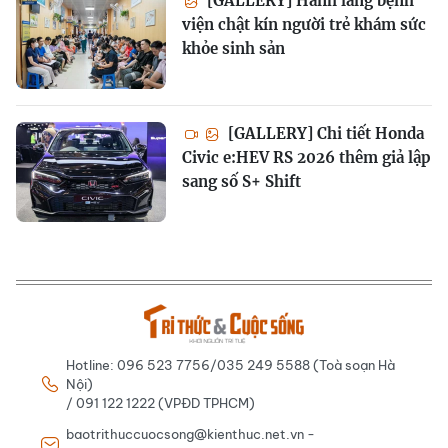
[GALLERY] Hành lang bệnh
viện chật kín người trẻ khám sức
khỏe sinh sản
[GALLERY] Chi tiết Honda
Civic e:HEV RS 2026 thêm giả lập
sang số S+ Shift
Hotline: 096 523 7756/035 249 5588 (Toà soạn Hà
Nội)
/ 091 122 1222 (VPĐD TPHCM)
baotrithuccuocsong@kienthuc.net.vn -