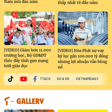
Nam nửa đầu năm
thấp nhất từ đầu năm
[VIDEO] Giảm hơn 11.000
[VIDEO] Hòa Phát nợ vay
trường học, Bộ GD&ĐT
kỷ lục gần 100.000 tỷ đồng
thúc đẩy tinh gọn mạng
nhưng lợi nhuận vẫn bùng
lưới giáo dục
nổ
TT&CS
KH & ĐS
VIETNAMDAILY
GALLERY