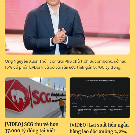
Ông Nguyễn Xuân Thái, con trai Phó chủ tịch Sacombank, sở hữu
15% cổ phần LPBank và có tài sản ước tính gần 5.700 tỷ đồng.
[VIDEO] SCG thu về hơn
[VIDEO] Lãi suất liên ngân
37.000 tỷ đồng tại Việt
hàng lao dốc xuống 2,2%,