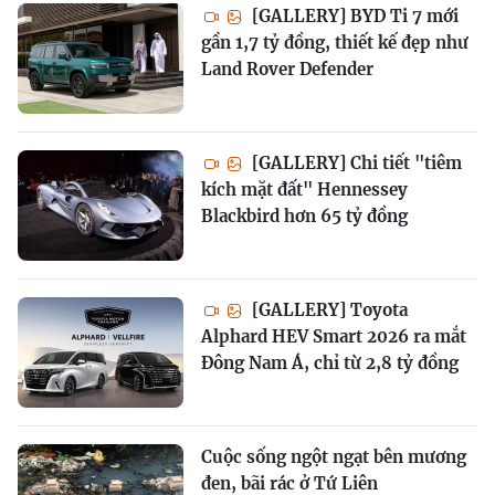
[GALLERY] BYD Ti 7 mới
gần 1,7 tỷ đồng, thiết kế đẹp như
Land Rover Defender
[GALLERY] Chi tiết "tiêm
kích mặt đất" Hennessey
Blackbird hơn 65 tỷ đồng
[GALLERY] Toyota
Alphard HEV Smart 2026 ra mắt
Đông Nam Á, chỉ từ 2,8 tỷ đồng
Cuộc sống ngột ngạt bên mương
đen, bãi rác ở Tứ Liên