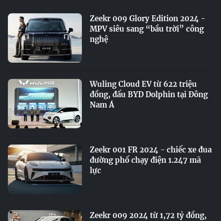
Zeekr 009 Glory Edition 2024 -
MPV siêu sang “bầu trời” công
nghệ
Wuling Cloud EV từ 622 triệu
đồng, đấu BYD Dolphin tại Đông
Nam Á
Zeekr 001 FR 2024 - chiếc xe đua
đường phố chạy điện 1.247 mã
lực
Zeekr 009 2024 từ 1,72 tỷ đồng,