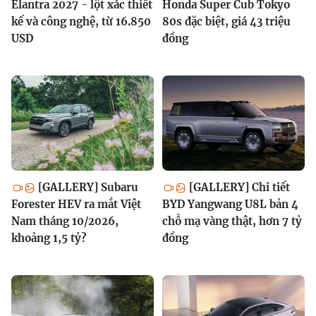
Elantra 2027 - lột xác thiết
Honda Super Cub Tokyo
kế và công nghệ, từ 16.850
80s đặc biệt, giá 43 triệu
USD
đồng
[GALLERY] Subaru
[GALLERY] Chi tiết
Forester HEV ra mắt Việt
BYD Yangwang U8L bản 4
Nam tháng 10/2026,
chỗ mạ vàng thật, hơn 7 tỷ
khoảng 1,5 tỷ?
đồng