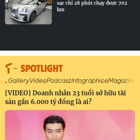
sạc chỉ 28 phút chạy được 702
km
SPOTLIGHT
Gallery
Video
Podcast
Infographic
eMagazine
[VIDEO] Doanh nhân 23 tuổi sở hữu tài
sản gần 6.000 tỷ đồng là ai?