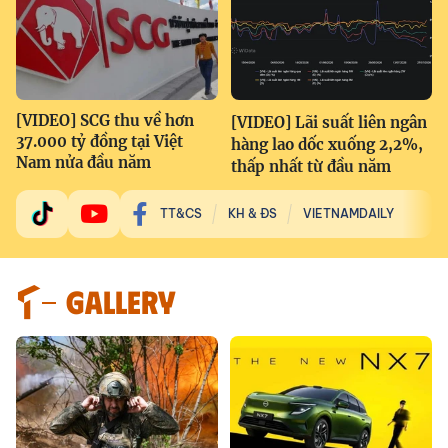
[VIDEO] SCG thu về hơn
[VIDEO] Lãi suất liên ngân
37.000 tỷ đồng tại Việt
hàng lao dốc xuống 2,2%,
Nam nửa đầu năm
thấp nhất từ đầu năm
TT&CS
KH & ĐS
VIETNAMDAILY
GALLERY