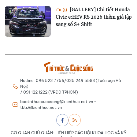
[GALLERY] Chi tiết Honda
Civic e:HEV RS 2026 thêm giả lập
sang số S+ Shift
Hotline: 096 523 7756/035 249 5588 (Toà soạn Hà
Nội)
/ 091 122 1222 (VPĐD TPHCM)
baotrithuccuocsong@kienthuc.net.vn -
tkts@kienthuc.net.vn
CƠ QUAN CHỦ QUẢN: LIÊN HIỆP CÁC HỘI KHOA HỌC VÀ KỸ