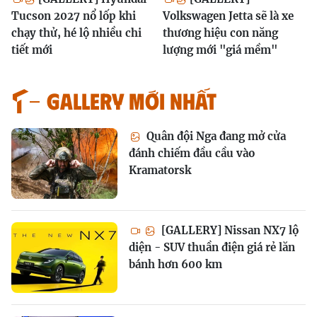
Tucson 2027 nổ lốp khi
Volkswagen Jetta sẽ là xe
chạy thử, hé lộ nhiều chi
thương hiệu con năng
tiết mới
lượng mới "giá mềm"
GALLERY MỚI NHẤT
Quân đội Nga đang mở cửa
đánh chiếm đầu cầu vào
Kramatorsk
[GALLERY] Nissan NX7 lộ
diện - SUV thuần điện giá rẻ lăn
bánh hơn 600 km