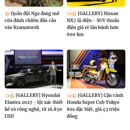
Quân đội Nga đang mở
[GALLERY] Nissan
cửa đánh chiếm đầu cầu
NX7 lộ diện - SUV thuần
vào Kramatorsk
điện giá rẻ lăn bánh hơn
600 km
[GALLERY] Hyundai
[GALLERY] Cận cảnh
Elantra 2027 - lột xác thiết
Honda Super Cub Tokyo
kế và công nghệ, từ 16.850
80s đặc biệt, giá 43 triệu
USD
đồng