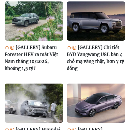
[GALLERY] Subaru
[GALLERY] Chi tiết
Forester HEV ra mắt Việt
BYD Yangwang U8L bản 4
Nam tháng 10/2026,
chỗ mạ vàng thật, hơn 7 tỷ
khoảng 1,5 tỷ?
đồng
[GALLERY] Hyundai
[GALLERY]