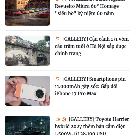
Revuelto Miura 60° Homage -
"siêu bò" kỷ niệm 60 năm
[GALLERY] Cận cảnh 131 vòm
cầu trăm tuổi ở Hà Nội sắp được
chỉnh trang
[GALLERY] Smartphone pin
11.000mAh gây sốc: Gấp đôi
iPhone 17 Pro Max
[GALLERY] Toyota Harrier
hybrid 2027 thêm bản cắm điện
1.500W, từ 28.100 USD