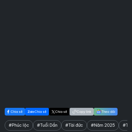
Chia sẻ
Chia sẻ
Chia sẻ
Copy link
Theo dõi
#Phúc lộc
#Tuổi Dần
#Tài đức
#Năm 2025
#Thư