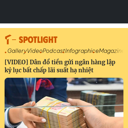
SPOTLIGHT
Gallery
Video
Podcast
Infographic
eMagazine
[VIDEO] Dân đổ tiền gửi ngân hàng lập
kỷ lục bất chấp lãi suất hạ nhiệt