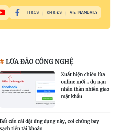
TT&CS
KH & ĐS
VIETNAMDAILY
LỪA ĐẢO CÔNG NGHỆ
Xuất hiện chiêu lừa
online mới... dụ nạn
nhân thản nhiên giao
mật khẩu
Bất cẩn cài đặt ứng dụng này, coi chừng bay
sạch tiền tài khoản