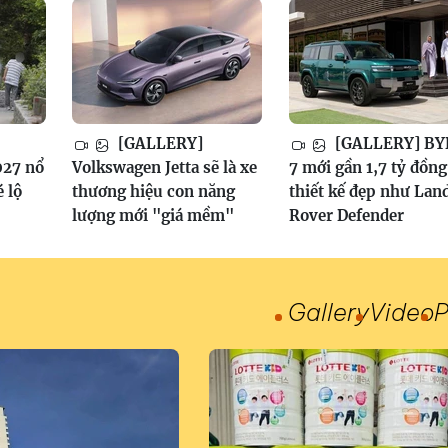
[GALLERY]
[GALLERY] BY
027 nổ
Volkswagen Jetta sẽ là xe
7 mới gần 1,7 tỷ đồng
é lộ
thương hiệu con năng
thiết kế đẹp như Lan
lượng mới "giá mềm"
Rover Defender
Gallery
Video
P