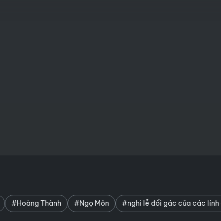
#Hoàng Thành
#Ngọ Môn
#nghi lễ đổi gác của các lín