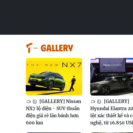
GALLERY
[GALLERY] Nissan
[GALLERY]
NX7 lộ diện - SUV thuần
Hyundai Elantra 20
điện giá rẻ lăn bánh hơn
lột xác thiết kế và 
600 km
nghệ, từ 16.850 US