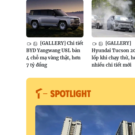
[GALLERY] Chi tiết
[GALLERY]
BYD Yangwang U8L bản
Hyundai Tucson 2
4 chỗ mạ vàng thật, hơn
lốp khi chạy thử, h
7 tỷ đồng
nhiều chi tiết mới
SPOTLIGHT