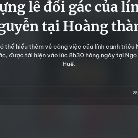
ựng lễ đổi gác của lí
guyễn tại Hoàng th
ó thể hiểu thêm về công việc của lính canh triều
gác, được tái hiện vào lúc 8h30 hàng ngày tại Ngọ
Huế.
28