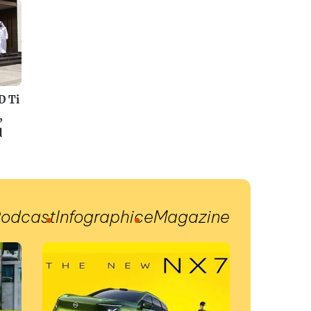
D Ti
,
d
odcast
Infographic
eMagazine