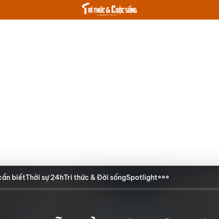
cần biết
Thời sự 24h
Tri thức & Đời sống
Spotlight