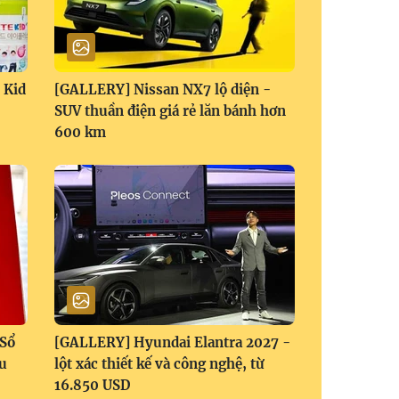
 Kid
[GALLERY] Nissan NX7 lộ diện -
SUV thuần điện giá rẻ lăn bánh hơn
600 km
 Sổ
[GALLERY] Hyundai Elantra 2027 -
ữu
lột xác thiết kế và công nghệ, từ
16.850 USD