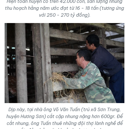
Hiện toàn huyện có trên 42.000 con, sản lượng nhung
thu hoạch hằng năm ước đạt từ 16 - 18 tấn (tương ứng
với 250 - 270 tỷ đồng).
Dịp này, tại nhà ông Võ Văn Tuấn (trú xã Sơn Trung,
huyện Hương Sơn) cắt cặp nhung nặng hơn 600gr. Để
cắt nhung, ông Tuấn thuê những đội thợ lành nghề để