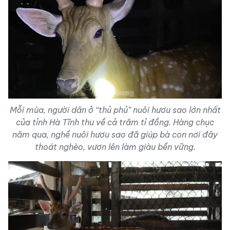
Mỗi mùa, người dân ở “thủ phủ” nuôi hươu sao lớn nhất
của tỉnh Hà Tĩnh thu về cả trăm tỉ đồng. Hàng chục
năm qua, nghề nuôi hươu sao đã giúp bà con nơi đây
thoát nghèo, vươn lên làm giàu bền vững.