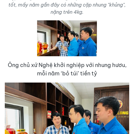
tốt, mấy năm gần đây có những cặp nhung "khủng",
nặng trên 4kg.
Ông chủ xứ Nghệ khởi nghiệp với nhung hươu,
mỗi năm ‘bỏ túi’ tiền tỷ