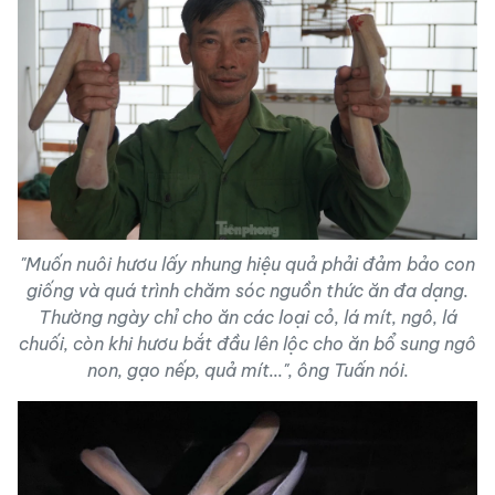
"Muốn nuôi hươu lấy nhung hiệu quả phải đảm bảo con
giống và quá trình chăm sóc nguồn thức ăn đa dạng.
Thường ngày chỉ cho ăn các loại cỏ, lá mít, ngô, lá
chuối, còn khi hươu bắt đầu lên lộc cho ăn bổ sung ngô
non, gạo nếp, quả mít...", ông Tuấn nói.