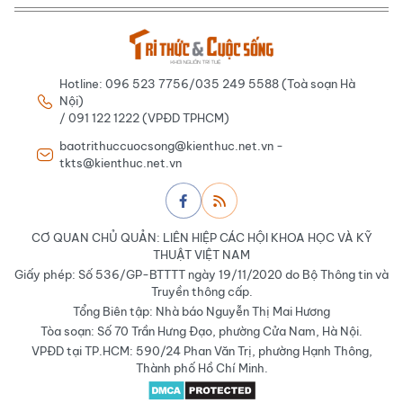
Hotline: 096 523 7756/035 249 5588 (Toà soạn Hà
Nội)
/ 091 122 1222 (VPĐD TPHCM)
baotrithuccuocsong@kienthuc.net.vn -
tkts@kienthuc.net.vn
CƠ QUAN CHỦ QUẢN: LIÊN HIỆP CÁC HỘI KHOA HỌC VÀ KỸ
THUẬT VIỆT NAM
Giấy phép: Số 536/GP-BTTTT ngày 19/11/2020 do Bộ Thông tin và
Truyền thông cấp.
Tổng Biên tập: Nhà báo Nguyễn Thị Mai Hương
Tòa soạn: Số 70 Trần Hưng Đạo, phường Cửa Nam, Hà Nội.
VPĐD tại TP.HCM: 590/24 Phan Văn Trị, phường Hạnh Thông,
Thành phố Hồ Chí Minh.