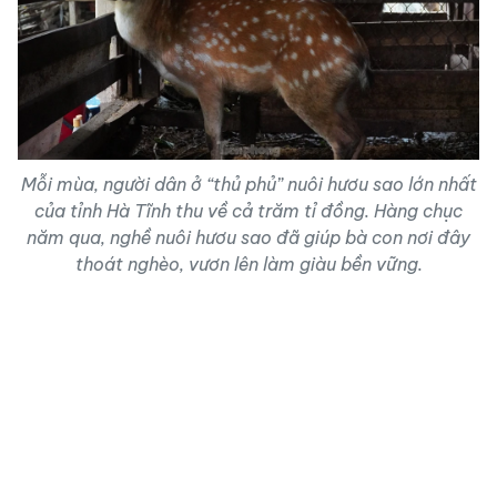
Mỗi mùa, người dân ở “thủ phủ” nuôi hươu sao lớn nhất
của tỉnh Hà Tĩnh thu về cả trăm tỉ đồng. Hàng chục
năm qua, nghề nuôi hươu sao đã giúp bà con nơi đây
thoát nghèo, vươn lên làm giàu bền vững.