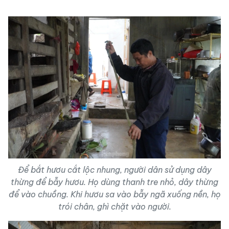
Để bắt hươu cắt lộc nhung, người dân sử dụng dây
thừng để bẫy hươu. Họ dùng thanh tre nhỏ, dây thừng
để vào chuồng. Khi hươu sa vào bẫy ngã xuống nền, họ
trói chân, ghì chặt vào người.