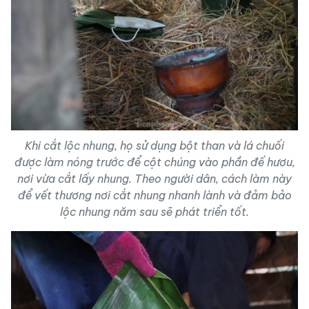
Khi cắt lộc nhung, họ sử dụng bột than và lá chuối
được làm nóng trước để cột chúng vào phần đế hươu,
nơi vừa cắt lấy nhung. Theo người dân, cách làm này
để vết thương nơi cắt nhung nhanh lành và đảm bảo
lộc nhung năm sau sẽ phát triển tốt.