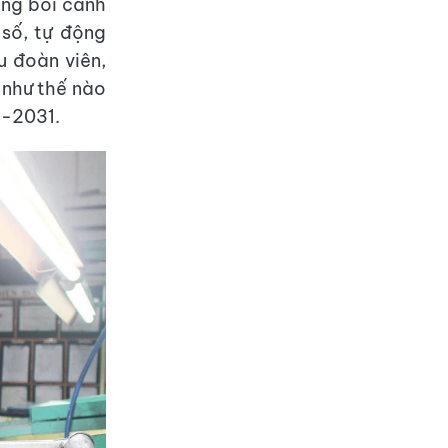
ong bối cảnh
 số, tự động
u đoàn viên,
 như thế nào
6-2031.