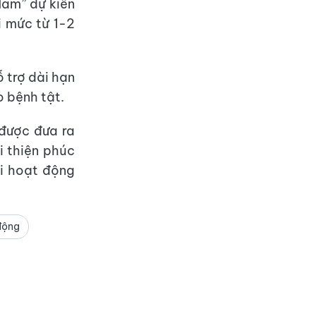
Nam” dự kiến
i mức từ 1-2
 trợ dài hạn
 bệnh tật.
được đưa ra
i thiện phúc
ọi hoạt động
động