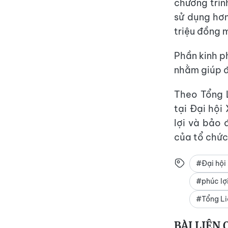
chương trìn
sử dụng hơn
triệu đồng 
Phần kinh p
nhằm giúp đ
Theo Tổng 
tại Đại hội
lợi và bảo 
của tổ chứ
#Đại hội
#phúc lợ
#Tổng Li
BÀI LIÊN