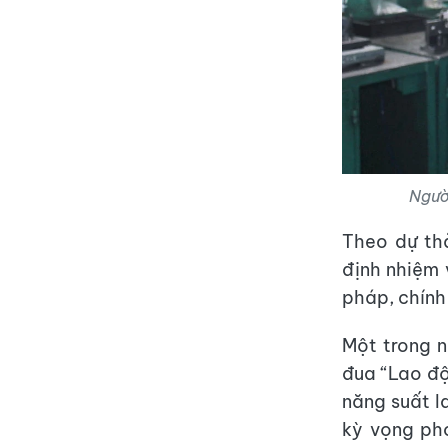
Ngườ
Theo dự thả
định nhiệm 
pháp, chính
Một trong n
đua “Lao độ
năng suất l
kỳ vọng ph