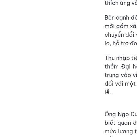
thích ứng v
Bên cạnh đó
mới gồm xâ
chuyển đổi
lo, hỗ trợ đ
Thu nhập ti
thềm Đại h
trung vào v
đối với một
lễ.
Ông Ngọ Du
biết quan 
mức lương t