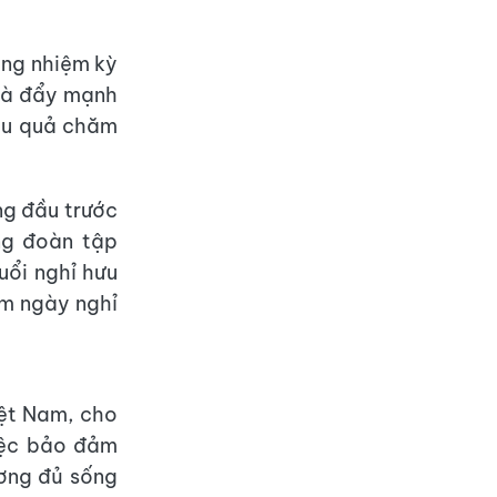
ong nhiệm kỳ
và đẩy mạnh
ệu quả chăm
ng đầu trước
ng đoàn tập
uổi nghỉ hưu
êm ngày nghỉ
ệt Nam, cho
iệc bảo đảm
ương đủ sống