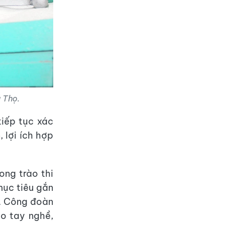
 Thọ.
tiếp tục xác
 lợi ích hợp
ong trào thi
mục tiêu gắn
g. Công đoàn
o tay nghề,