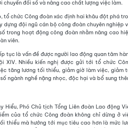
ới chuyển đổi số và nâng cao chất lượng việc làm.
, tổ chức Công đoàn xác định hai khâu đột phá tr
y dựng đội ngũ cán bộ công đoàn chuyên nghiệp 
 số trong hoạt động công đoàn nhằm nâng cao hi
oàn viên.
ếp tục là vấn đề được người lao động quan tâm hà
ội XIV. Nhiều kiến nghị được gửi tới tổ chức Cô
iệc tăng lương tối thiểu, giảm giờ làm việc, giảm t
 số ngành nghề nặng nhọc, độc hại và bổ sung th
y Hiểu, Phó Chủ tịch Tổng Liên đoàn Lao động Vi
điểm của tổ chức Công đoàn không chỉ dừng ở v
ối thiểu mà hướng tới mục tiêu cao hơn là mức l