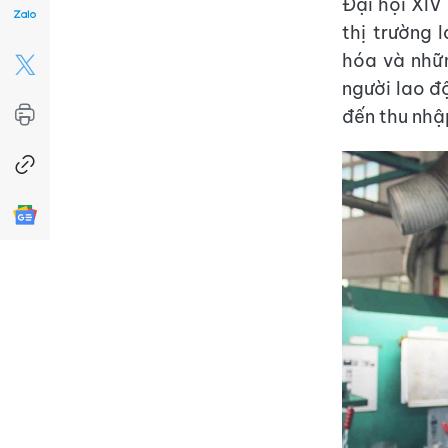
Đại hội XIV
thị trường 
hóa và nhữn
người lao đ
đến thu nhậ