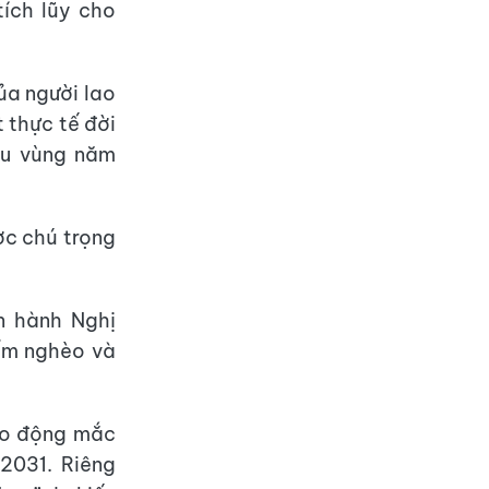
tích lũy cho
ủa người lao
 thực tế đời
ểu vùng năm
ợc chú trọng
n hành Nghị
iểm nghèo và
lao động mắc
2031. Riêng