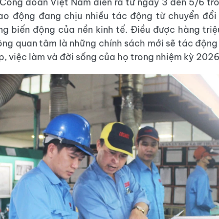
 Công đoàn Việt Nam diễn ra từ ngày 3 đến 5/6 tr
lao động đang chịu nhiều tác động từ chuyển đổi
g biến động của nền kinh tế. Điều được hàng triệ
ộng quan tâm là những chính sách mới sẽ tác động
p, việc làm và đời sống của họ trong nhiệm kỳ 202