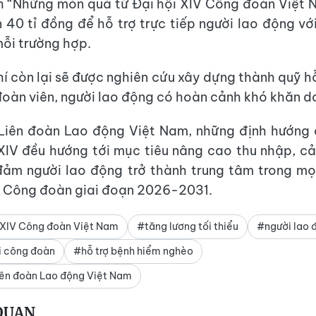
h “Những món quà từ Đại hội XIV Công đoàn Việt 
 40 tỉ đồng để hỗ trợ trực tiếp người lao động vớ
mỗi trường hợp.
hí còn lại sẽ được nghiên cứu xây dựng thành quỹ hỗ
oàn viên, người lao động có hoàn cảnh khó khăn do
Liên đoàn Lao động Việt Nam, những định hướng 
 XIV đều hướng tới mục tiêu nâng cao thu nhập, cả
đảm người lao động trở thành trung tâm trong m
c Công đoàn giai đoạn 2026-2031.
 XIV Công đoàn Việt Nam
#tăng lương tối thiểu
#người lao 
i công đoàn
#hỗ trợ bệnh hiểm nghèo
ên đoàn Lao động Việt Nam
 QUAN