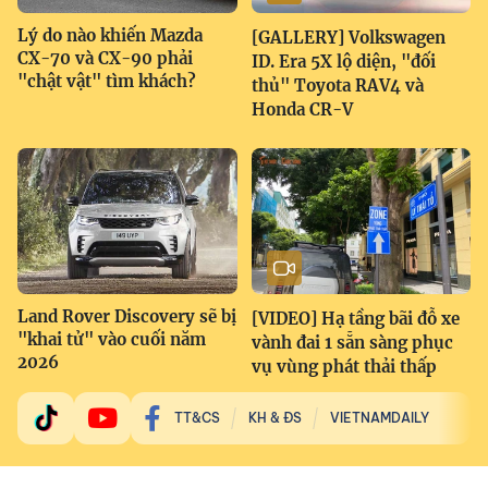
Lý do nào khiến Mazda
[GALLERY] Volkswagen
CX-70 và CX-90 phải
ID. Era 5X lộ diện, "đối
"chật vật" tìm khách?
thủ" Toyota RAV4 và
Honda CR-V
Land Rover Discovery sẽ bị
[VIDEO] Hạ tầng bãi đỗ xe
"khai tử" vào cuối năm
vành đai 1 sẵn sàng phục
2026
vụ vùng phát thải thấp
TT&CS
KH & ĐS
VIETNAMDAILY