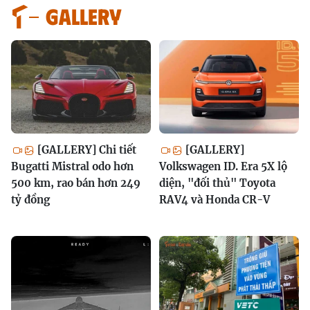
GALLERY
[GALLERY] Chi tiết
[GALLERY]
Bugatti Mistral odo hơn
Volkswagen ID. Era 5X lộ
500 km, rao bán hơn 249
diện, "đối thủ" Toyota
tỷ đồng
RAV4 và Honda CR-V