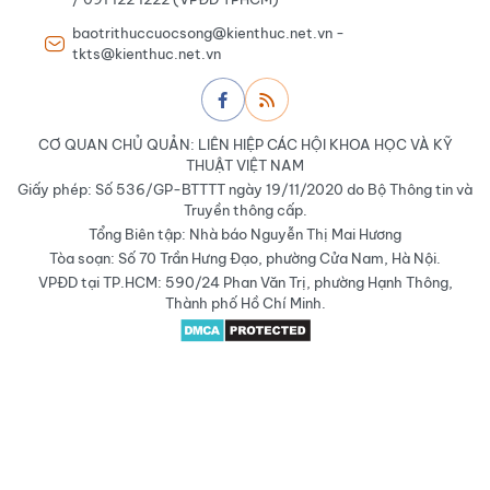
baotrithuccuocsong@kienthuc.net.vn -
tkts@kienthuc.net.vn
CƠ QUAN CHỦ QUẢN: LIÊN HIỆP CÁC HỘI KHOA HỌC VÀ KỸ
THUẬT VIỆT NAM
Giấy phép: Số 536/GP-BTTTT ngày 19/11/2020 do Bộ Thông tin và
Truyền thông cấp.
Tổng Biên tập: Nhà báo Nguyễn Thị Mai Hương
Tòa soạn: Số 70 Trần Hưng Đạo, phường Cửa Nam, Hà Nội.
VPĐD tại TP.HCM: 590/24 Phan Văn Trị, phường Hạnh Thông,
Thành phố Hồ Chí Minh.