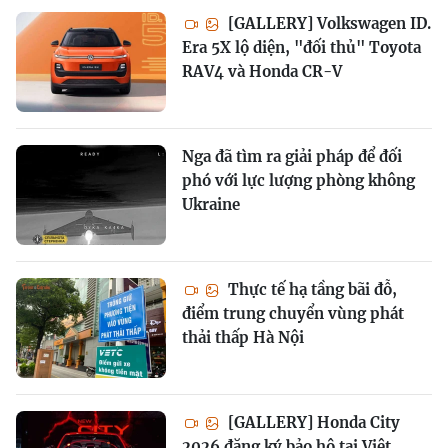
[GALLERY] Volkswagen ID.
Era 5X lộ diện, "đối thủ" Toyota
RAV4 và Honda CR-V
Nga đã tìm ra giải pháp để đối
phó với lực lượng phòng không
Ukraine
Thực tế hạ tầng bãi đỗ,
điểm trung chuyển vùng phát
thải thấp Hà Nội
[GALLERY] Honda City
2026 đăng ký bảo hộ tại Việt