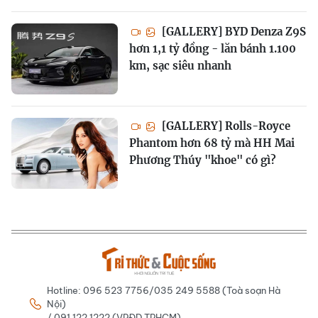
[GALLERY] BYD Denza Z9S
hơn 1,1 tỷ đồng - lăn bánh 1.100
km, sạc siêu nhanh
[GALLERY] Rolls-Royce
Phantom hơn 68 tỷ mà HH Mai
Phương Thúy "khoe" có gì?
Hotline: 096 523 7756/035 249 5588 (Toà soạn Hà
Nội)
/ 091 122 1222 (VPĐD TPHCM)