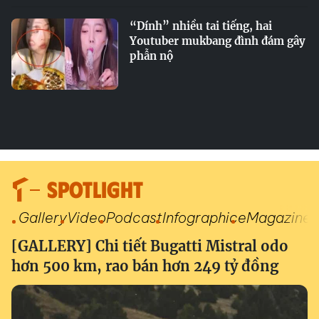
“Dính” nhiều tai tiếng, hai
Youtuber mukbang đình đám gây
phẫn nộ
SPOTLIGHT
Gallery
Video
Podcast
Infographic
eMagazine
[GALLERY] Chi tiết Bugatti Mistral odo
hơn 500 km, rao bán hơn 249 tỷ đồng