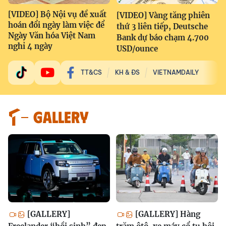
[VIDEO] Bộ Nội vụ đề xuất
[VIDEO] Vàng tăng phiên
hoán đổi ngày làm việc để
thứ 3 liên tiếp, Deutsche
Ngày Văn hóa Việt Nam
Bank dự báo chạm 4.700
nghỉ 4 ngày
USD/ounce
TT&CS
KH & ĐS
VIETNAMDAILY
GALLERY
[GALLERY]
[GALLERY] Hàng