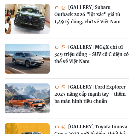
[GALLERY] Subaru
Outback 2026 "lột xác" giá từ
1,49 tỷ đồng, chờ về Việt Nam
[GALLERY] MG4X chỉ từ
349 triệu đồng - SUV cỡ C điện có
thể về Việt Nam
[GALLERY] Ford Explorer
2027 nâng cấp mạnh tay - thêm
ba màn hình tiêu chuẩn
[GALLERY] Toyota Innova
Cross 2027 mới lộ diện, thiết kế