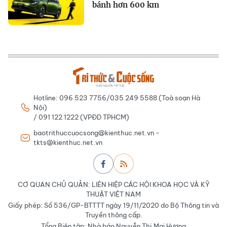
bánh hơn 600 km
Hotline: 096 523 7756/035 249 5588 (Toà soạn Hà
Nội)
/ 091 122 1222 (VPĐD TPHCM)
baotrithuccuocsong@kienthuc.net.vn -
tkts@kienthuc.net.vn
CƠ QUAN CHỦ QUẢN: LIÊN HIỆP CÁC HỘI KHOA HỌC VÀ KỸ
THUẬT VIỆT NAM
Giấy phép: Số 536/GP-BTTTT ngày 19/11/2020 do Bộ Thông tin và
Truyền thông cấp.
Tổng Biên tập: Nhà báo Nguyễn Thị Mai Hương