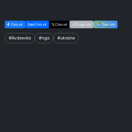
Chia sẻ
Chia sẻ
Chia sẻ
Copy link
Theo dõi
#Avdeevka
#nga
#ukraine