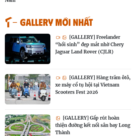
Nam
GALLERY MỚI NHẤT
[GALLERY] Freelander
“hồi sinh” đẹp mắt nhờ Chery
Jaguar Land Rover (CJLR)
[GALLERY] Hàng trăm ôtô,
xe máy cổ tụ hội tại Vietnam
Scooters Fest 2026
[GALLERY] Gấp rút hoàn
thiện đường kết nối sân bay Long
Thành