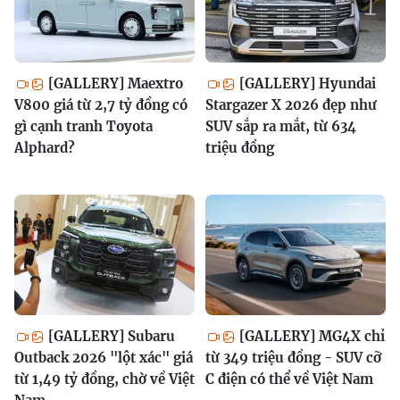
[GALLERY] Maextro
[GALLERY] Hyundai
V800 giá từ 2,7 tỷ đồng có
Stargazer X 2026 đẹp như
gì cạnh tranh Toyota
SUV sắp ra mắt, từ 634
Alphard?
triệu đồng
[GALLERY] Subaru
[GALLERY] MG4X chỉ
Outback 2026 "lột xác" giá
từ 349 triệu đồng - SUV cỡ
từ 1,49 tỷ đồng, chờ về Việt
C điện có thể về Việt Nam