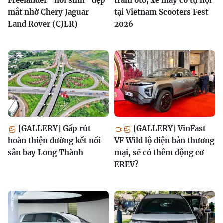
Freelander “hồi sinh” đẹp
trăm ôtô, xe máy cổ tụ hội
mắt nhờ Chery Jaguar
tại Vietnam Scooters Fest
Land Rover (CJLR)
2026
[GALLERY] Gấp rút
[GALLERY] VinFast
hoàn thiện đường kết nối
VF Wild lộ diện bản thương
sân bay Long Thành
mại, sẽ có thêm động cơ
EREV?