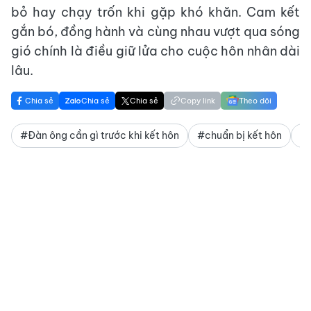
bỏ hay chạy trốn khi gặp khó khăn. Cam kết
gắn bó, đồng hành và cùng nhau vượt qua sóng
gió chính là điều giữ lửa cho cuộc hôn nhân dài
lâu.
Chia sẻ
Chia sẻ
Chia sẻ
Copy link
Theo dõi
#Đàn ông cần gì trước khi kết hôn
#chuẩn bị kết hôn
#n