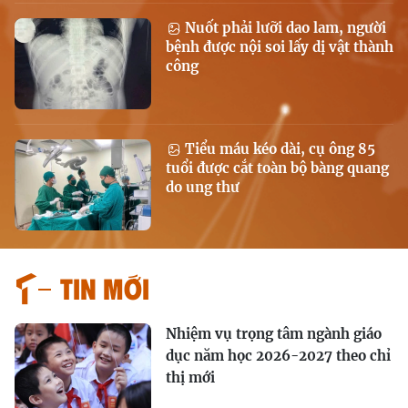
Nuốt phải lưỡi dao lam, người
bệnh được nội soi lấy dị vật thành
công
Tiểu máu kéo dài, cụ ông 85
tuổi được cắt toàn bộ bàng quang
do ung thư
Tin mới
Nhiệm vụ trọng tâm ngành giáo
dục năm học 2026-2027 theo chỉ
thị mới