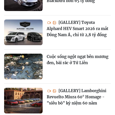
Blackbird hơn 65 tỷ đồng
[GALLERY] Toyota
Alphard HEV Smart 2026 ra mắt
Đông Nam Á, chỉ từ 2,8 tỷ đồng
Cuộc sống ngột ngạt bên mương
đen, bãi rác ở Tứ Liên
[GALLERY] Lamborghini
Revuelto Miura 60° Homage -
"siêu bò" kỷ niệm 60 năm