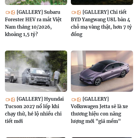
[GALLERY] Subaru
[GALLERY] Chi tiết
Forester HEV ra mắt Việt
BYD Yangwang U8L bản 4
Nam tháng 10/2026,
chỗ mạ vàng thật, hơn 7 tỷ
khoảng 1,5 tỷ?
đồng
[GALLERY] Hyundai
[GALLERY]
Tucson 2027 nổ lốp khi
Volkswagen Jetta sẽ là xe
chạy thử, hé lộ nhiều chi
thương hiệu con năng
tiết mới
lượng mới "giá mềm"