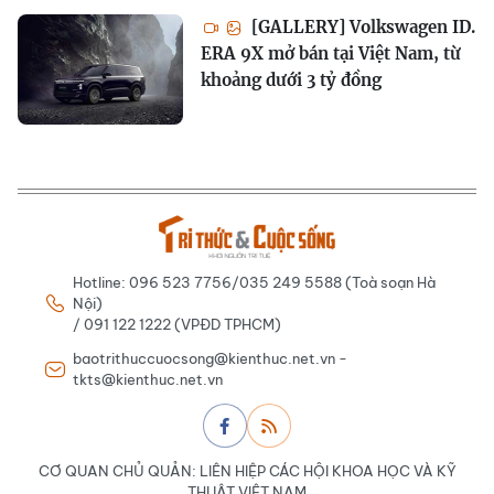
[GALLERY] Volkswagen ID.
ERA 9X mở bán tại Việt Nam, từ
khoảng dưới 3 tỷ đồng
Hotline: 096 523 7756/035 249 5588 (Toà soạn Hà
Nội)
/ 091 122 1222 (VPĐD TPHCM)
baotrithuccuocsong@kienthuc.net.vn -
tkts@kienthuc.net.vn
CƠ QUAN CHỦ QUẢN: LIÊN HIỆP CÁC HỘI KHOA HỌC VÀ KỸ
THUẬT VIỆT NAM