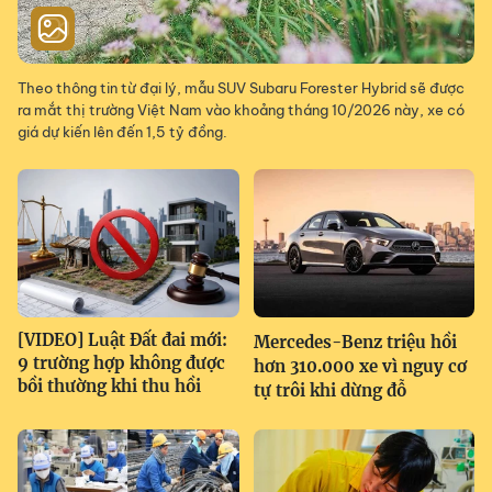
Theo thông tin từ đại lý, mẫu SUV Subaru Forester Hybrid sẽ được
ra mắt thị trường Việt Nam vào khoảng tháng 10/2026 này, xe có
giá dự kiến lên đến 1,5 tỷ đồng.
[VIDEO] Luật Đất đai mới:
Mercedes-Benz triệu hồi
9 trường hợp không được
hơn 310.000 xe vì nguy cơ
bồi thường khi thu hồi
tự trôi khi dừng đỗ