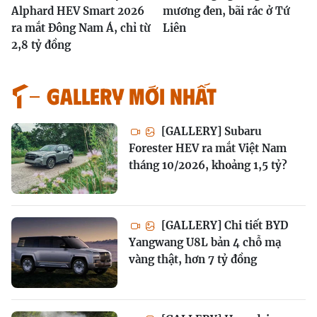
Alphard HEV Smart 2026
mương đen, bãi rác ở Tứ
ra mắt Đông Nam Á, chỉ từ
Liên
2,8 tỷ đồng
GALLERY MỚI NHẤT
[GALLERY] Subaru
Forester HEV ra mắt Việt Nam
tháng 10/2026, khoảng 1,5 tỷ?
[GALLERY] Chi tiết BYD
Yangwang U8L bản 4 chỗ mạ
vàng thật, hơn 7 tỷ đồng