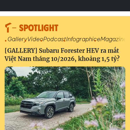
SPOTLIGHT
Gallery
Video
Podcast
Infographic
eMagazine
[GALLERY] Subaru Forester HEV ra mắt
Việt Nam tháng 10/2026, khoảng 1,5 tỷ?