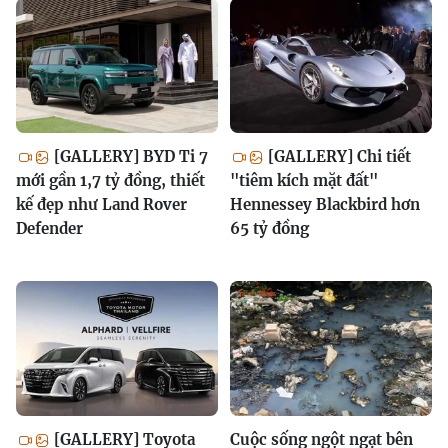
[GALLERY] BYD Ti 7
[GALLERY] Chi tiết
mới gần 1,7 tỷ đồng, thiết
"tiêm kích mặt đất"
kế đẹp như Land Rover
Hennessey Blackbird hơn
Defender
65 tỷ đồng
[GALLERY] Toyota
Cuộc sống ngột ngạt bên