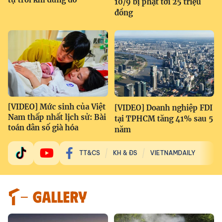
10/9 bị phạt tới 25 triệu
đồng
[VIDEO] Mức sinh của Việt
[VIDEO] Doanh nghiệp FDI
Nam thấp nhất lịch sử: Bài
tại TPHCM tăng 41% sau 5
toán dân số già hóa
năm
TT&CS
KH & ĐS
VIETNAMDAILY
GALLERY