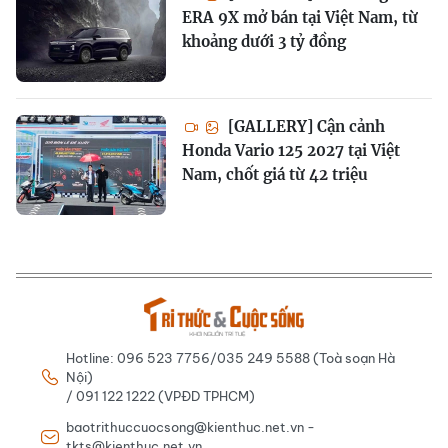
ERA 9X mở bán tại Việt Nam, từ
khoảng dưới 3 tỷ đồng
[GALLERY] Cận cảnh
Honda Vario 125 2027 tại Việt
Nam, chốt giá từ 42 triệu
Hotline: 096 523 7756/035 249 5588 (Toà soạn Hà
Nội)
/ 091 122 1222 (VPĐD TPHCM)
baotrithuccuocsong@kienthuc.net.vn -
tkts@kienthuc.net.vn