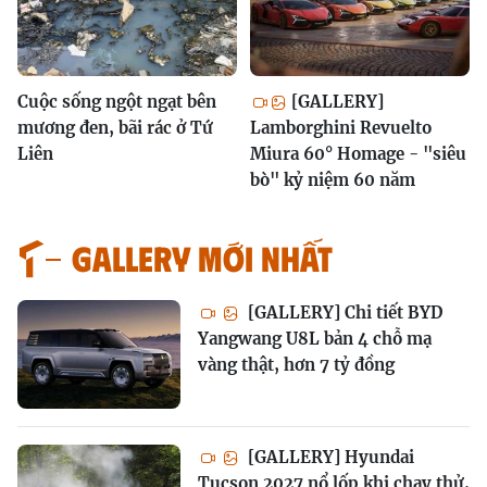
Cuộc sống ngột ngạt bên
[GALLERY]
mương đen, bãi rác ở Tứ
Lamborghini Revuelto
Liên
Miura 60° Homage - "siêu
bò" kỷ niệm 60 năm
GALLERY MỚI NHẤT
[GALLERY] Chi tiết BYD
Yangwang U8L bản 4 chỗ mạ
vàng thật, hơn 7 tỷ đồng
[GALLERY] Hyundai
Tucson 2027 nổ lốp khi chạy thử,