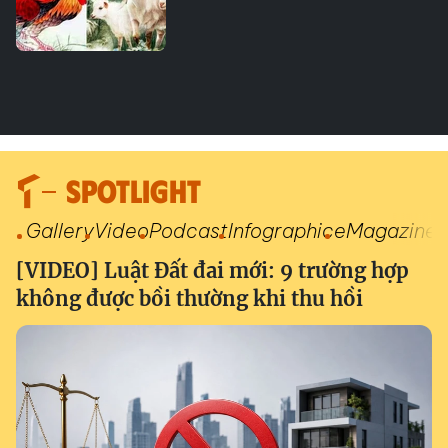
SPOTLIGHT
Gallery
Video
Podcast
Infographic
eMagazine
[VIDEO] Luật Đất đai mới: 9 trường hợp
không được bồi thường khi thu hồi