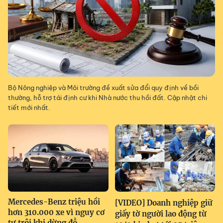
Bộ Nông nghiệp và Môi trường đề xuất sửa đổi quy định về bồi
thường, hỗ trợ tái định cư khi Nhà nước thu hồi đất. Cập nhật chi
tiết mới nhất.
Mercedes-Benz triệu hồi
[VIDEO] Doanh nghiệp giữ
hơn 310.000 xe vì nguy cơ
giấy tờ người lao động từ
tự trôi khi dừng đỗ