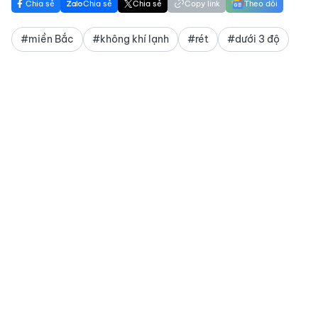
Chia sẻ
Chia sẻ
Chia sẻ
Copy link
Theo dõi
#miền Bắc
#không khí lạnh
#rét
#dưới 3 độ