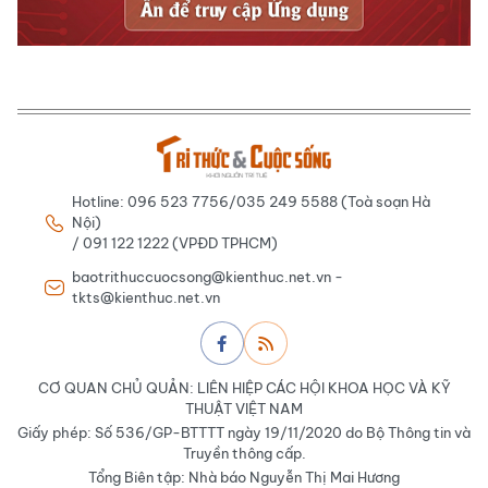
Hotline: 096 523 7756/035 249 5588 (Toà soạn Hà
Nội)
/ 091 122 1222 (VPĐD TPHCM)
baotrithuccuocsong@kienthuc.net.vn -
tkts@kienthuc.net.vn
CƠ QUAN CHỦ QUẢN: LIÊN HIỆP CÁC HỘI KHOA HỌC VÀ KỸ
THUẬT VIỆT NAM
Giấy phép: Số 536/GP-BTTTT ngày 19/11/2020 do Bộ Thông tin và
Truyền thông cấp.
Tổng Biên tập: Nhà báo Nguyễn Thị Mai Hương