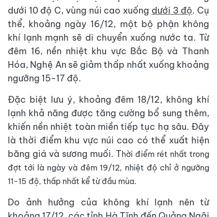
dưới 10 độ C, vùng núi cao xuống
dưới 3 độ
. Cụ
thể, khoảng ngày 16/12, một bộ phận không
khí lạnh mạnh sẽ di chuyển xuống nước ta. Từ
đêm 16, nền nhiệt khu vực Bắc Bộ và Thanh
Hóa, Nghệ An sẽ giảm thấp nhất xuống khoảng
ngưỡng 15-17 độ.
Đặc biệt lưu ý, khoảng đêm 18/12, không khí
lạnh khả năng được tăng cường bổ sung thêm,
khiến nền nhiệt toàn miền tiếp tục hạ sâu. Đây
là thời điểm khu vực núi cao có thể xuất hiện
băng giá và sương muối. T
hời điểm rét nhất trong
đợt tới là ngày và đêm 19/12, nhiệt độ chỉ ở ngưỡng
11-15 độ, thấp nhất kể từ đầu mùa.
Do ảnh hưởng của không khí lạnh nên từ
khoảng 17/12, các tỉnh Hà Tĩnh đến Quảng Ngãi