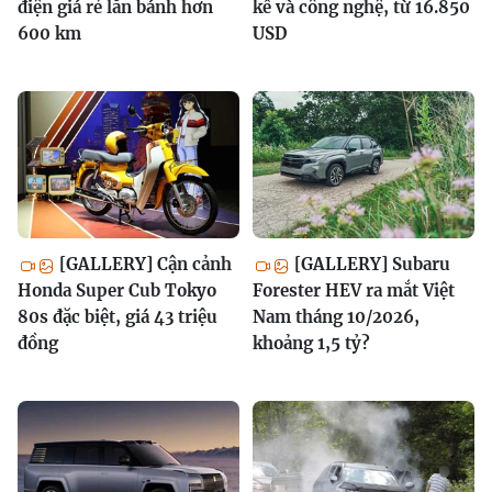
điện giá rẻ lăn bánh hơn
kế và công nghệ, từ 16.850
600 km
USD
[GALLERY] Cận cảnh
[GALLERY] Subaru
Honda Super Cub Tokyo
Forester HEV ra mắt Việt
80s đặc biệt, giá 43 triệu
Nam tháng 10/2026,
đồng
khoảng 1,5 tỷ?