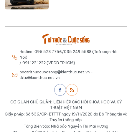
Hotline: 096 523 7756/035 249 5588 (Toà soạn Hà
Nội)
/ 091 122 1222 (VPĐD TPHCM)
baotrithuccuocsong@kienthuc.net.vn -
tkts@kienthuc.net.vn
CƠ QUAN CHỦ QUẢN: LIÊN HIỆP CÁC HỘI KHOA HỌC VÀ KỸ
THUẬT VIỆT NAM
Giấy phép: Số 536/GP-BTTTT ngày 19/11/2020 do Bộ Thông tin và
Truyền thông cấp.
Tổng Biên tập: Nhà báo Nguyễn Thị Mai Hương