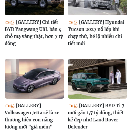
[GALLERY] Chi tiết
[GALLERY] Hyundai
BYD Yangwang U8L bản 4
Tucson 2027 nổ lốp khi
chỗ mạ vàng thật, hơn 7 tỷ
chạy thử, hé lộ nhiều chi
đồng
tiết mới
[GALLERY]
[GALLERY] BYD Ti 7
Volkswagen Jetta sẽ là xe
mới gần 1,7 tỷ đồng, thiết
thương hiệu con năng
kế đẹp như Land Rover
lượng mới "giá mềm"
Defender