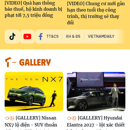
[VIDEO] Quá hạn thông
[VIDEO] Chung cư mới gắn
báo thuế, hộ kinh doanh bị
hạn theo tuổi thọ công
phạt tới 7,5 triệu đồng
trình, thị trường sẽ thay
đổi
TT&CS
KH & ĐS
VIETNAMDAILY
GALLERY
[GALLERY] Nissan
[GALLERY] Hyundai
NX7 lộ diện - SUV thuần
Elantra 2027 - lột xác thiết