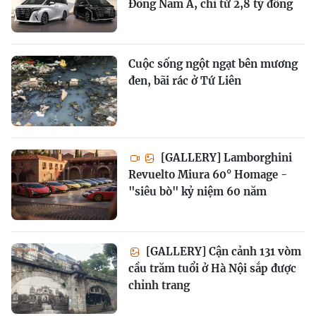
Đông Nam Á, chỉ từ 2,8 tỷ đồng
Cuộc sống ngột ngạt bên mương
đen, bãi rác ở Tứ Liên
[GALLERY] Lamborghini
Revuelto Miura 60° Homage -
"siêu bò" kỷ niệm 60 năm
[GALLERY] Cận cảnh 131 vòm
cầu trăm tuổi ở Hà Nội sắp được
chỉnh trang