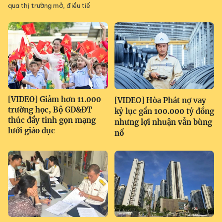
qua thị trường mở, điều tiế
[VIDEO] Giảm hơn 11.000
[VIDEO] Hòa Phát nợ vay
trường học, Bộ GD&ĐT
kỷ lục gần 100.000 tỷ đồng
thúc đẩy tinh gọn mạng
nhưng lợi nhuận vẫn bùng
lưới giáo dục
nổ