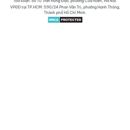
Tòa soạn: Số 70 Trần Hưng Đạo, phường Cửa Nam, Hà Nội.
VPĐD tại TP.HCM: 590/24 Phan Văn Trị, phường Hạnh Thông,
Thành phố Hồ Chí Minh.