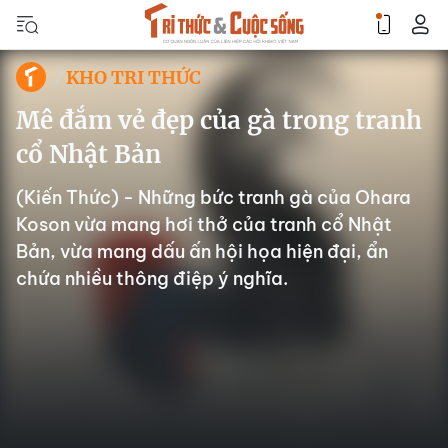
KHO TRI THỨC
Mê đắm vẻ đẹp của gà trong tranh
cổ Nhật Bản
(Kiến Thức) - Những bức tranh gà của Ohara
Koson vừa mang hơi thở của tranh cổ Nhật
Bản, vừa mang dấu ấn hội họa hiện đại, ẩn
chứa nhiều thông điệp ý nghĩa.