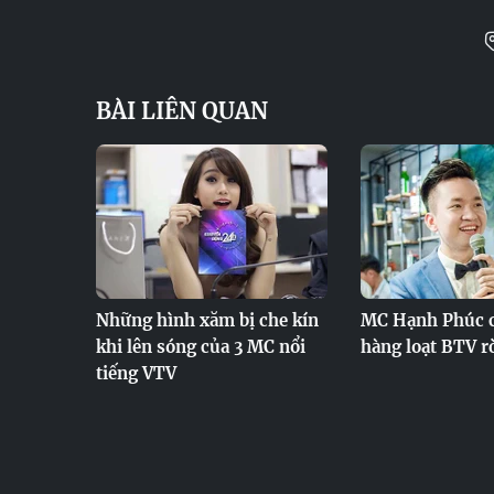
BÀI LIÊN QUAN
Những hình xăm bị che kín
MC Hạnh Phúc ch
khi lên sóng của 3 MC nổi
hàng loạt BTV r
tiếng VTV