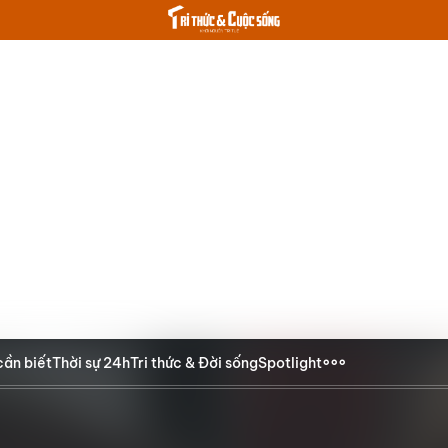
cần biết
Thời sự 24h
Tri thức & Đời sống
Spotlight