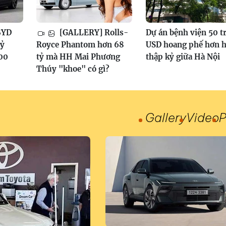
BYD
[GALLERY] Rolls-
Dự án bệnh viện 50 t
tỷ
Royce Phantom hơn 68
USD hoang phế hơn h
100
tỷ mà HH Mai Phương
thập kỷ giữa Hà Nội
Thúy "khoe" có gì?
Gallery
Video
P