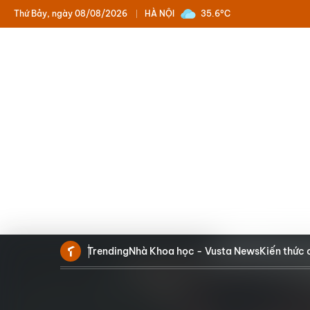
Thứ Bảy, ngày 08/08/2026
HÀ NỘI
35.6°C
Trending
Nhà Khoa học - Vusta News
Kiến thức 