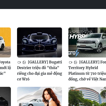
oyota
[GALLERY] Bugatti
[GALLERY] Fo
mới lộ
Destrier triệu đô "thửa"
Territory Hybrid
xác"
riêng cho đại gia mê động
Platinum từ 710 triệu
cơ W16
đồng, chờ về Việt Na