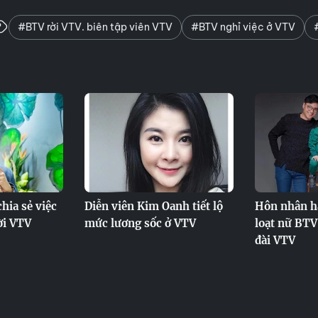
#BTV rời VTV. biên tập viên VTV
#BTV nghỉ việc ở VTV
ia sẻ việc
Diễn viên Kim Oanh tiết lộ
Hôn nhân h
ời VTV
mức lương sốc ở VTV
loạt nữ BT
đài VTV