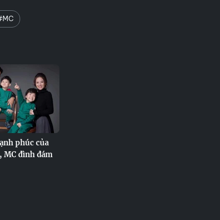
#MC
ạnh phúc của
V, MC đình đám