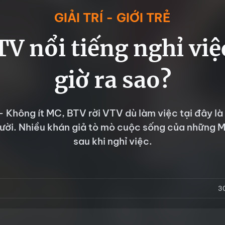
GIẢI TRÍ - GIỚI TRẺ
TV nổi tiếng nghỉ việ
giờ ra sao?
- Không ít MC, BTV rời VTV dù làm việc tại đây l
ười. Nhiều khán giả tò mò cuộc sống của những 
sau khi nghỉ việc.
3