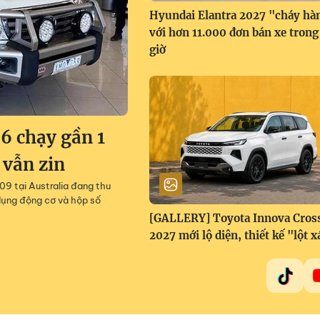
Hyundai Elantra 2027 "cháy hà
với hơn 11.000 đơn bán xe trong
giờ
6 chạy gần 1
 vẫn zin
9 tại Australia đang thu
dụng động cơ và hộp số
[GALLERY] Toyota Innova Cros
2027 mới lộ diện, thiết kế "lột x