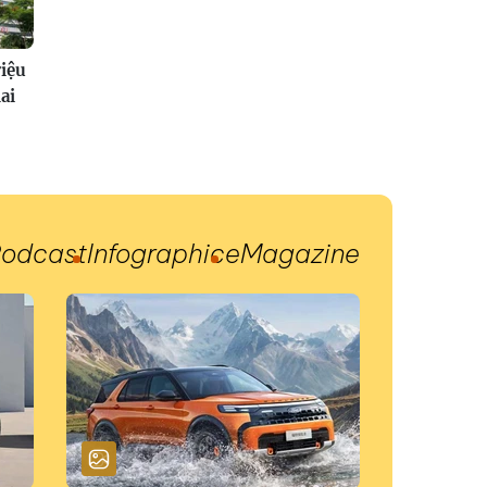
riệu
ai
odcast
Infographic
eMagazine