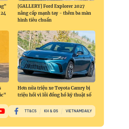
ng"
[GALLERY] Ford Explorer 2027
 24
nâng cấp mạnh tay - thêm ba màn
hình tiêu chuẩn
s
Hơn nửa triệu xe Toyota Camry bị
ác"
triệu hồi vì lỗi đồng hồ kỹ thuật số
TT&CS
KH & ĐS
VIETNAMDAILY