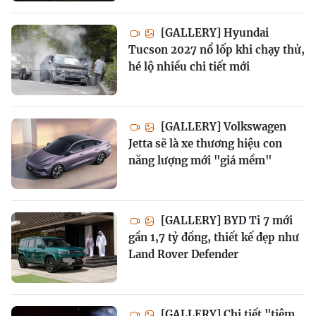
[GALLERY] Hyundai
Tucson 2027 nổ lốp khi chạy thử,
hé lộ nhiều chi tiết mới
[GALLERY] Volkswagen
Jetta sẽ là xe thương hiệu con
năng lượng mới "giá mềm"
[GALLERY] BYD Ti 7 mới
gần 1,7 tỷ đồng, thiết kế đẹp như
Land Rover Defender
[GALLERY] Chi tiết "tiêm