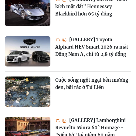
kích mặt đất" Hennessey
Blackbird hơn 65 tỷ đồng
[GALLERY] Toyota
Alphard HEV Smart 2026 ra mắt
Đông Nam Á, chỉ từ 2,8 tỷ đồng
Cuộc sống ngột ngạt bên mương
đen, bãi rác ở Tứ Liên
[GALLERY] Lamborghini
Revuelto Miura 60° Homage -
"siêu bò" kỷ niệm 60 năm