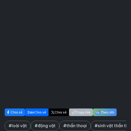
Chia sẻ
Chia sẻ
Chia sẻ
Copy link
Theo dõi
#loài vật
#động vật
#thần thoại
#sinh vật thần tho