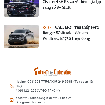
Civic e:HEV RS 2026 thêm giả lập
sang số S+ Shift
[GALLERY] Tận thấy Ford
Ranger Wolftrak - đàn em
Wildtrak, từ 750 triệu đồng
Hotline: 096 523 7756/035 249 5588 (Toà soạn Hà
Nội)
/ 091 122 1222 (VPĐD TPHCM)
baotrithuccuocsong@kienthuc.net.vn -
tkts@kienthuc.net.vn