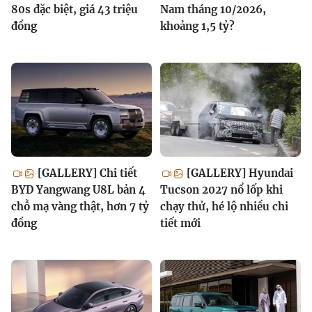
80s đặc biệt, giá 43 triệu
Nam tháng 10/2026,
đồng
khoảng 1,5 tỷ?
[GALLERY] Chi tiết
[GALLERY] Hyundai
BYD Yangwang U8L bản 4
Tucson 2027 nổ lốp khi
chỗ mạ vàng thật, hơn 7 tỷ
chạy thử, hé lộ nhiều chi
đồng
tiết mới