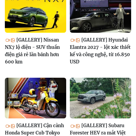
[GALLERY] Nissan
[GALLERY] Hyundai
NX7 lộ diện - SUV thuần
Elantra 2027 - lột xác thiết
điện giá rẻ lăn bánh hơn
kế và công nghệ, từ 16.850
600 km
USD
[GALLERY] Cận cảnh
[GALLERY] Subaru
Honda Super Cub Tokyo
Forester HEV ra mắt Việt