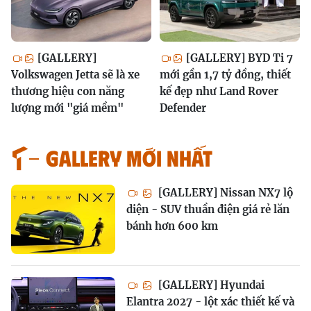
[GALLERY]
[GALLERY] BYD Ti 7
Volkswagen Jetta sẽ là xe
mới gần 1,7 tỷ đồng, thiết
thương hiệu con năng
kế đẹp như Land Rover
lượng mới "giá mềm"
Defender
GALLERY MỚI NHẤT
[GALLERY] Nissan NX7 lộ
diện - SUV thuần điện giá rẻ lăn
bánh hơn 600 km
[GALLERY] Hyundai
Elantra 2027 - lột xác thiết kế và