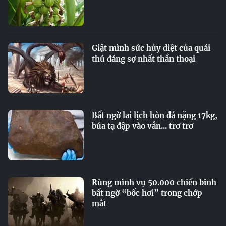
Giật mình sức hủy diệt của quái
thú đáng sợ nhất thần thoại
Bất ngờ lai lịch hòn đá nặng 17kg,
búa tạ đập vào vẫn... trơ trơ
Rùng mình vụ 50.000 chiến binh
bất ngờ “bốc hơi” trong chớp
mắt