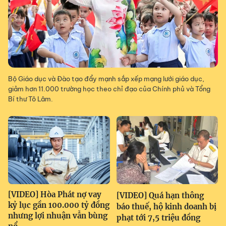
Bộ Giáo dục và Đào tạo đẩy mạnh sắp xếp mạng lưới giáo dục,
giảm hơn 11.000 trường học theo chỉ đạo của Chính phủ và Tổng
Bí thư Tô Lâm.
[VIDEO] Hòa Phát nợ vay
[VIDEO] Quá hạn thông
kỷ lục gần 100.000 tỷ đồng
báo thuế, hộ kinh doanh bị
nhưng lợi nhuận vẫn bùng
phạt tới 7,5 triệu đồng