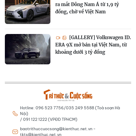
ra mắt Đông Nam Á từ 1,9 tỷ
đồng, chờ về Việt Nam
[GALLERY] Volkswagen ID.
ERA 9X mở bán tại Việt Nam, từ
khoảng dưới 3 tỷ đồng
Hotline: 096 523 7756/035 249 5588 (Toà soạn Hà
Nội)
/ 091 122 1222 (VPĐD TPHCM)
baotrithuccuocsong@kienthuc.net.vn -
tkts@kienthuc.net.vn