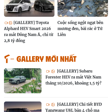
[GALLERY] Toyota
Cuộc sống ngột ngạt bên
Alphard HEV Smart 2026
mương đen, bãi rác ở Tứ
ra mắt Đông Nam Á, chỉ từ
Liên
2,8 tỷ đồng
GALLERY MỚI NHẤT
[GALLERY] Subaru
Forester HEV ra mắt Việt Nam
tháng 10/2026, khoảng 1,5 tỷ?
[GALLERY] Chi tiết BYD
Yangwang U8L bản 4 chỗ mạ