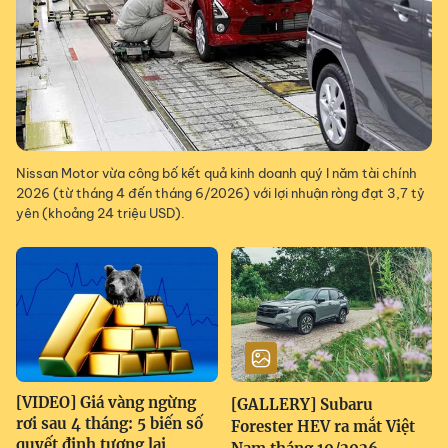
Nissan Motor vừa công bố kết quả kinh doanh quý I năm tài chính
2026 (từ tháng 4 đến tháng 6/2026) với lợi nhuận ròng đạt 3,7 tỷ
yên (khoảng 24 triệu USD).
[VIDEO] Giá vàng ngừng
[GALLERY] Subaru
rơi sau 4 tháng: 5 biến số
Forester HEV ra mắt Việt
quyết định tương lai