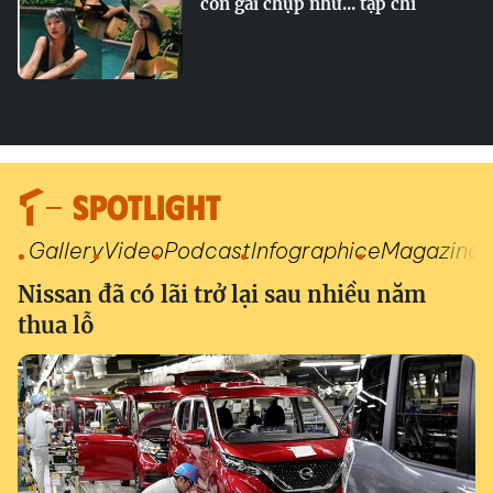
con gái chụp như... tạp chí
SPOTLIGHT
Gallery
Video
Podcast
Infographic
eMagazine
Nissan đã có lãi trở lại sau nhiều năm
thua lỗ