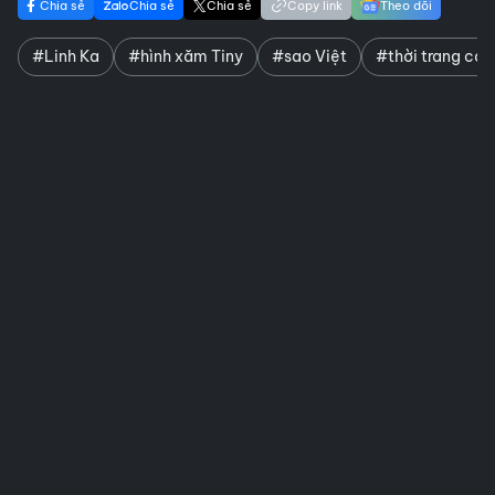
Chia sẻ
Chia sẻ
Chia sẻ
Copy link
Theo dõi
#Linh Ka
#hình xăm Tiny
#sao Việt
#thời trang cá t