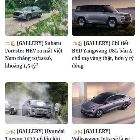
[GALLERY] Subaru
[GALLERY] Chi tiết
Forester HEV ra mắt Việt
BYD Yangwang U8L bản 4
Nam tháng 10/2026,
chỗ mạ vàng thật, hơn 7 tỷ
khoảng 1,5 tỷ?
đồng
[GALLERY] Hyundai
[GALLERY]
Tucson 2027 nổ lốp khi
Volkswagen Jetta sẽ là xe