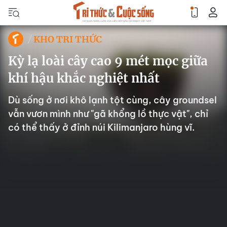
KHO TRI THỨC
Kỳ lạ loài cây cao 9 mét mọc giữa
khí hậu khắc nghiệt nhất
Dù sống ở nơi khô lạnh tột cùng, cây groundsel
vẫn vươn mình như "gã khổng lồ thực vật", chỉ
có thể thấy ở đỉnh núi Kilimanjaro hùng vĩ.