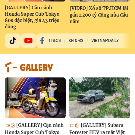
[GALLERY] Cận cảnh
[VIDEO] Xổ số TP.HCM lãi
Honda Super Cub Tokyo
gần 1.200 tỷ đồng nửa đầu
80s đặc biệt, giá 43 triệu
năm
đồng
TT&CS
KH & ĐS
VIETNAMDAILY
GALLERY
[GALLERY] Cận cảnh
[GALLERY] Subaru
Honda Super Cub Tokyo
Forester HEV ra mắt Việt