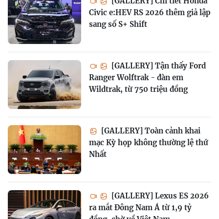
[GALLERY] Chi tiết Honda
Civic e:HEV RS 2026 thêm giả lập
sang số S+ Shift
[GALLERY] Tận thấy Ford
Ranger Wolftrak - đàn em
Wildtrak, từ 750 triệu đồng
[GALLERY] Toàn cảnh khai
mạc Kỳ họp không thường lệ thứ
Nhất
[GALLERY] Lexus ES 2026
ra mắt Đông Nam Á từ 1,9 tỷ