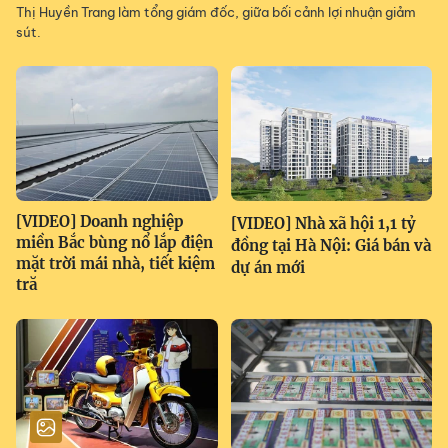
Thị Huyền Trang làm tổng giám đốc, giữa bối cảnh lợi nhuận giảm
sút.
[VIDEO] Doanh nghiệp
[VIDEO] Nhà xã hội 1,1 tỷ
miền Bắc bùng nổ lắp điện
đồng tại Hà Nội: Giá bán và
mặt trời mái nhà, tiết kiệm
dự án mới
tră