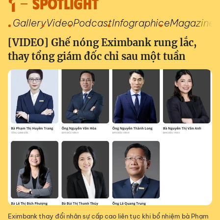
SPOTLIGHT
Gallery
Video
Podcast
Infographic
eMagazine
[VIDEO] Ghế nóng Eximbank rung lắc,
thay tổng giám đốc chỉ sau một tuần
Eximbank thay đổi nhân sự cấp cao liên tục khi bổ nhiệm bà Phạm