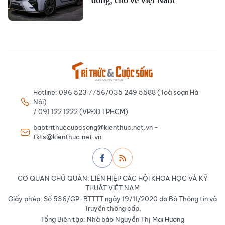
đồng, chờ về Việt Nam
Hotline: 096 523 7756/035 249 5588 (Toà soạn Hà
Nội)
/ 091 122 1222 (VPĐD TPHCM)
baotrithuccuocsong@kienthuc.net.vn -
tkts@kienthuc.net.vn
CƠ QUAN CHỦ QUẢN: LIÊN HIỆP CÁC HỘI KHOA HỌC VÀ KỸ
THUẬT VIỆT NAM
Giấy phép: Số 536/GP-BTTTT ngày 19/11/2020 do Bộ Thông tin và
Truyền thông cấp.
Tổng Biên tập: Nhà báo Nguyễn Thị Mai Hương