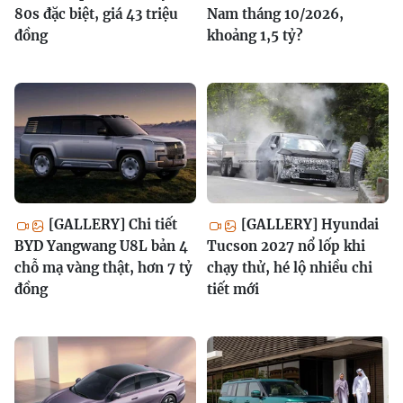
80s đặc biệt, giá 43 triệu
Nam tháng 10/2026,
đồng
khoảng 1,5 tỷ?
[GALLERY] Chi tiết
[GALLERY] Hyundai
BYD Yangwang U8L bản 4
Tucson 2027 nổ lốp khi
chỗ mạ vàng thật, hơn 7 tỷ
chạy thử, hé lộ nhiều chi
đồng
tiết mới