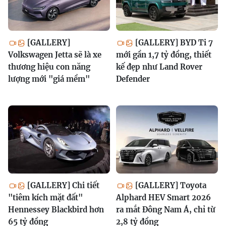
[GALLERY]
[GALLERY] BYD Ti 7
Volkswagen Jetta sẽ là xe
mới gần 1,7 tỷ đồng, thiết
thương hiệu con năng
kế đẹp như Land Rover
lượng mới "giá mềm"
Defender
[GALLERY] Chi tiết
[GALLERY] Toyota
"tiêm kích mặt đất"
Alphard HEV Smart 2026
Hennessey Blackbird hơn
ra mắt Đông Nam Á, chỉ từ
65 tỷ đồng
2,8 tỷ đồng