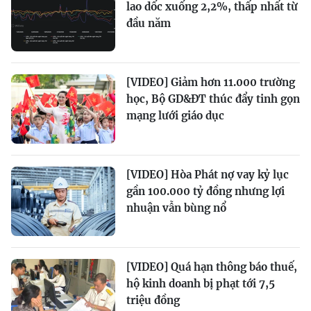
lao dốc xuống 2,2%, thấp nhất từ
đầu năm
[VIDEO] Giảm hơn 11.000 trường
học, Bộ GD&ĐT thúc đẩy tinh gọn
mạng lưới giáo dục
[VIDEO] Hòa Phát nợ vay kỷ lục
gần 100.000 tỷ đồng nhưng lợi
nhuận vẫn bùng nổ
[VIDEO] Quá hạn thông báo thuế,
hộ kinh doanh bị phạt tới 7,5
triệu đồng