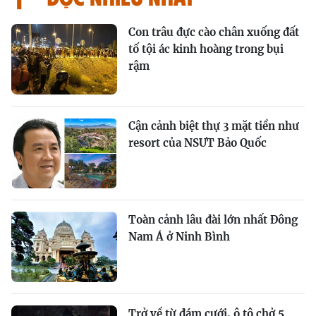
Con trâu đực cào chân xuống đất
tố tội ác kinh hoàng trong bụi
rậm
Cận cảnh biệt thự 3 mặt tiền như
resort của NSƯT Bảo Quốc
Toàn cảnh lâu đài lớn nhất Đông
Nam Á ở Ninh Bình
Trở về từ đám cưới, ô tô chở 5