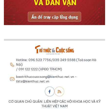
Hotline: 096 523 7756/035 249 5588 (Toà soạn Hà
Nội)
/ 091 122 1222 (VPĐD TPHCM)
baotrithuccuocsong@kienthuc.net.vn -
tkts@kienthuc.net.vn
CƠ QUAN CHỦ QUẢN: LIÊN HIỆP CÁC HỘI KHOA HỌC VÀ KỸ
THUẬT VIỆT NAM