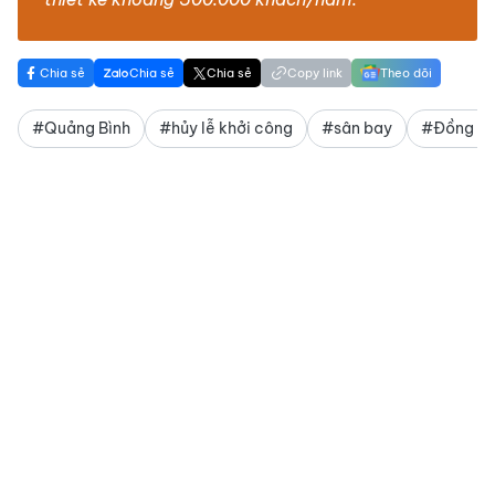
Chia sẻ
Chia sẻ
Chia sẻ
Copy link
Theo dõi
#Quảng Bình
#hủy lễ khởi công
#sân bay
#Đồng Hớ