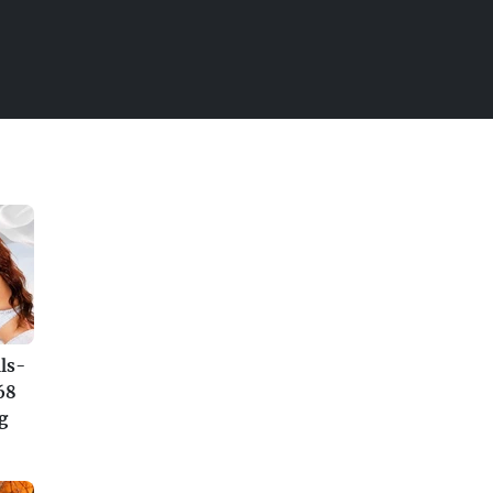
ls-
68
g