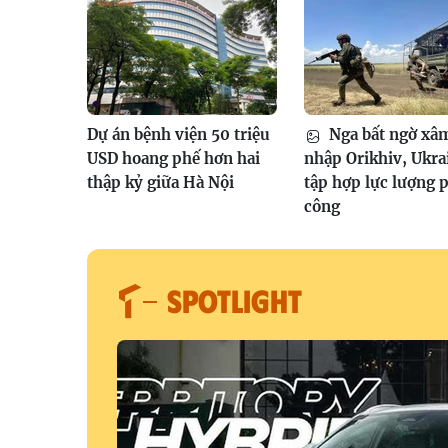
Dự án bệnh viện 50 triệu
Nga bất ngờ xâ
USD hoang phế hơn hai
nhập Orikhiv, Ukra
thập kỷ giữa Hà Nội
tập hợp lực lượng 
công
SPOTLIGHT