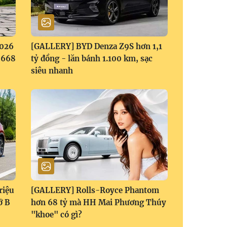
2026
[GALLERY] BYD Denza Z9S hơn 1,1
1,668
tỷ đồng - lăn bánh 1.100 km, sạc
siêu nhanh
riệu
[GALLERY] Rolls-Royce Phantom
ỡ B
hơn 68 tỷ mà HH Mai Phương Thúy
"khoe" có gì?