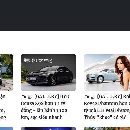
Cận
[GALLERY] BYD
[GALLERY] Rol
6
Denza Z9S hơn 1,1 tỷ
Royce Phantom hơn 
am,
đồng - lăn bánh 1.100
tỷ mà HH Mai Phươn
ồng
km, sạc siêu nhanh
Thúy "khoe" có gì?