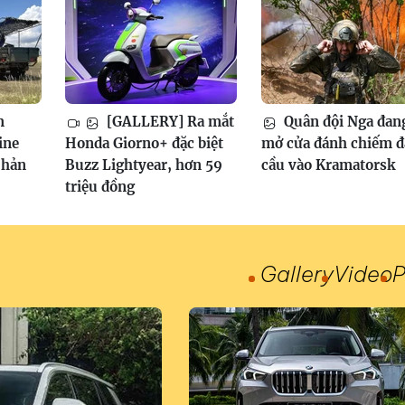
m
[GALLERY] Ra mắt
Quân đội Nga đan
ine
Honda Giorno+ đặc biệt
mở cửa đánh chiếm 
phản
Buzz Lightyear, hơn 59
cầu vào Kramatorsk
triệu đồng
Gallery
Video
P