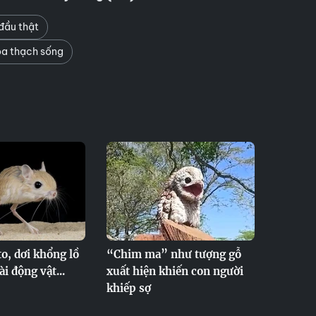
đầu thật
a thạch sống
o, dơi khổng lồ
“Chim ma” như tượng gỗ
i động vật...
xuất hiện khiến con người
khiếp sợ