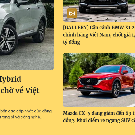
[GALLERY] Cận cảnh BMW X1 
chính hãng Việt Nam, chốt giá 
tỷ đồng
Hybrid
 chờ về Việt
m, bản cao cấp nhất của dòng
Mazda CX-5 đang giảm đến 69 t
trang bị và công nghệ...
đồng, khởi điểm rẻ ngang SUV c