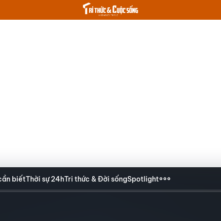
cần biết
Thời sự 24h
Tri thức & Đời sống
Spotlight