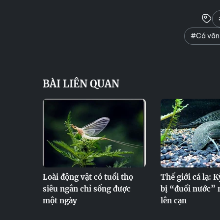
#Cá văn
BÀI LIÊN QUAN
Loài động vật có tuổi thọ
Thế giới cá lạ: K
siêu ngắn chỉ sống được
bị “đuối nước” 
một ngày
lên cạn