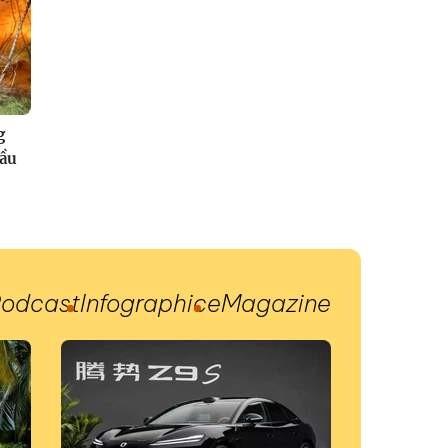
g
đầu
odcast
Infographic
eMagazine