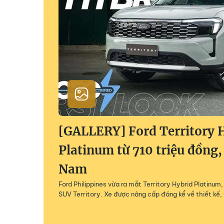
[GALLERY] Ford Territory 
Platinum từ 710 triệu đồng,
Nam
Ford Philippines vừa ra mắt Territory Hybrid Platinu
SUV Territory. Xe được nâng cấp đáng kể về thiết kế, 