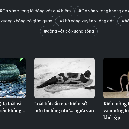
#Cá văn xương là động vật quý hiếm
#Cá văn xương không có 
 xương không có giác quan
#khả năng xuyên xuống đất
#hó
#động vật có xương sống
ỳ lạ loài cá
Loài hải cẩu cực hiếm sở
Kiến mông t
nếu không...
hữu bộ lông như... ngựa vằn
và những loà
khó gặp