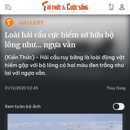
GALLERY
Loài hải cẩu cực hiếm sở hữu bộ
lông như... ngựa vằn
(Kiến Thức) - Hải cẩu ruy băng là loài động vật
hiếm gặp với bộ lông có hai màu đen trắng như
lai với ngựa vằn.
31/12/2020 02:45
Thùy Dung
Xem toàn bộ ảnh