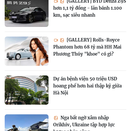
[GALLERY] BYD Denza Z9S
hơn 1,1 tỷ đồng - lăn bánh 1.100
km, sạc siêu nhanh
[GALLERY] Rolls-Royce
Phantom hơn 68 tỷ mà HH Mai
Phương Thúy "khoe" có gì?
Dự án bệnh viện 50 triệu USD
hoang phế hơn hai thập kỷ giữa
Hà Nội
Nga bất ngờ xâm nhập
Orikhiv, Ukraine tập hợp lực