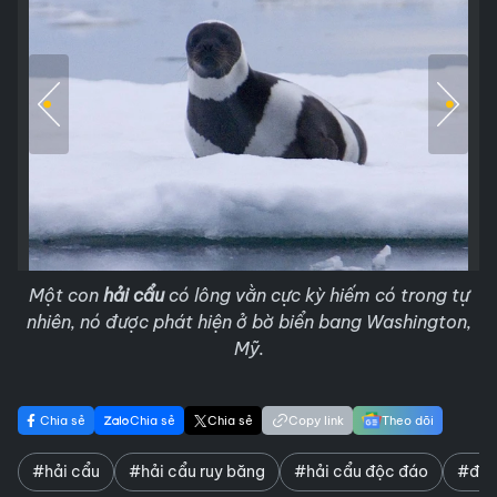
Một con
hải cẩu
có lông vằn cực kỳ hiếm có trong tự
nhiên, nó được phát hiện ở bờ biển bang Washington,
Mỹ.
Chia sẻ
Chia sẻ
Chia sẻ
Copy link
Theo dõi
#hải cẩu
#hải cẩu ruy băng
#hải cẩu độc đáo
#độn