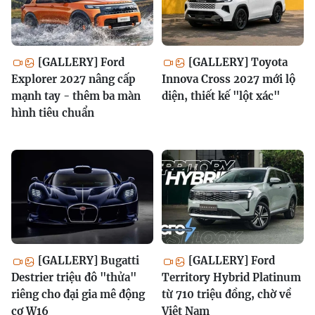
[GALLERY] Ford
[GALLERY] Toyota
Explorer 2027 nâng cấp
Innova Cross 2027 mới lộ
mạnh tay - thêm ba màn
diện, thiết kế "lột xác"
hình tiêu chuẩn
[GALLERY] Bugatti
[GALLERY] Ford
Destrier triệu đô "thửa"
Territory Hybrid Platinum
riêng cho đại gia mê động
từ 710 triệu đồng, chờ về
cơ W16
Việt Nam