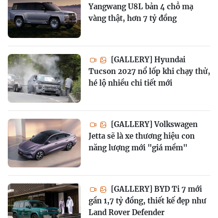
Yangwang U8L bản 4 chỗ mạ
vàng thật, hơn 7 tỷ đồng
[GALLERY] Hyundai
Tucson 2027 nổ lốp khi chạy thử,
hé lộ nhiều chi tiết mới
[GALLERY] Volkswagen
Jetta sẽ là xe thương hiệu con
năng lượng mới "giá mềm"
[GALLERY] BYD Ti 7 mới
gần 1,7 tỷ đồng, thiết kế đẹp như
Land Rover Defender