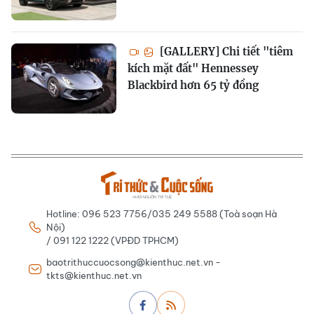
[GALLERY] Chi tiết "tiêm
kích mặt đất" Hennessey
Blackbird hơn 65 tỷ đồng
Hotline: 096 523 7756/035 249 5588 (Toà soạn Hà
Nội)
/ 091 122 1222 (VPĐD TPHCM)
baotrithuccuocsong@kienthuc.net.vn -
tkts@kienthuc.net.vn