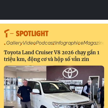
SPOTLIGHT
Gallery
Video
Podcast
Infographic
eMagazine
Toyota Land Cruiser V8 2026 chạy gần 1
triệu km, động cơ và hộp số vẫn zin