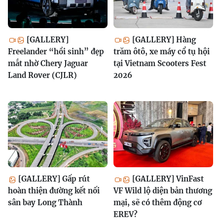
[GALLERY]
[GALLERY] Hàng
Freelander “hồi sinh” đẹp
trăm ôtô, xe máy cổ tụ hội
mắt nhờ Chery Jaguar
tại Vietnam Scooters Fest
Land Rover (CJLR)
2026
[GALLERY] Gấp rút
[GALLERY] VinFast
hoàn thiện đường kết nối
VF Wild lộ diện bản thương
sân bay Long Thành
mại, sẽ có thêm động cơ
EREV?