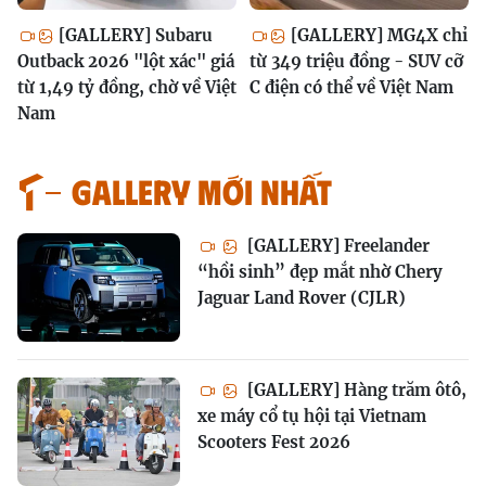
[GALLERY] Subaru
[GALLERY] MG4X chỉ
Outback 2026 "lột xác" giá
từ 349 triệu đồng - SUV cỡ
từ 1,49 tỷ đồng, chờ về Việt
C điện có thể về Việt Nam
Nam
GALLERY MỚI NHẤT
[GALLERY] Freelander
“hồi sinh” đẹp mắt nhờ Chery
Jaguar Land Rover (CJLR)
[GALLERY] Hàng trăm ôtô,
xe máy cổ tụ hội tại Vietnam
Scooters Fest 2026