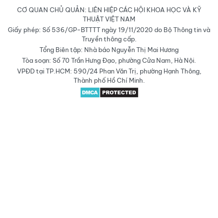
CƠ QUAN CHỦ QUẢN: LIÊN HIỆP CÁC HỘI KHOA HỌC VÀ KỸ
THUẬT VIỆT NAM
Giấy phép: Số 536/GP-BTTTT ngày 19/11/2020 do Bộ Thông tin và
Truyền thông cấp.
Tổng Biên tập: Nhà báo Nguyễn Thị Mai Hương
Tòa soạn: Số 70 Trần Hưng Đạo, phường Cửa Nam, Hà Nội.
VPĐD tại TP.HCM: 590/24 Phan Văn Trị, phường Hạnh Thông,
Thành phố Hồ Chí Minh.