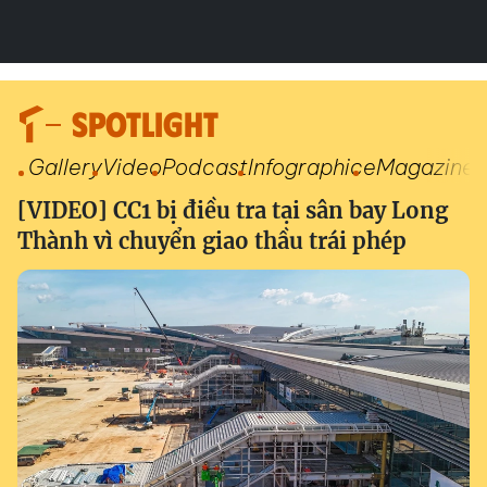
SPOTLIGHT
Gallery
Video
Podcast
Infographic
eMagazine
[VIDEO] CC1 bị điều tra tại sân bay Long
Thành vì chuyển giao thầu trái phép