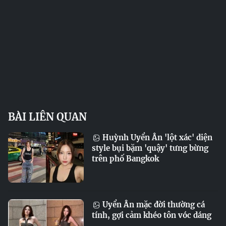
BÀI LIÊN QUAN
Huỳnh Uyển Ân 'lột xác' diện
style bụi bặm 'quậy' tưng bừng
trên phố Bangkok
Uyển Ân mặc đời thường cá
tính, gợi cảm khéo tôn vóc dáng