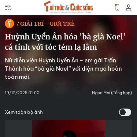
GIẢI TRÍ - GIỚI TRẺ
Huỳnh Uyển Ân hóa 'bà già Noel'
cá tính với tóc tém lạ lẫm
Nữ diễn viên Huỳnh Uyển Ân – em gái Trấn
Thành hóa “bà già Noel” với diện mạo hoàn
toàn mới.
19/12/2025 01:00
Ngọc Mai (Tổng hợp)
Xem toàn bộ ảnh