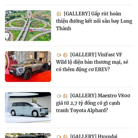
[GALLERY] Gấp rút hoàn
thiện đường kết nối sân bay Long
Thành
[GALLERY] VinFast VF
Wild lộ diện bản thương mại, sẽ
có thêm động cơ EREV?
[GALLERY] Maextro V800
giá từ 2,7 tỷ đồng có gì cạnh
tranh Toyota Alphard?
[GALLERY] Hyundai