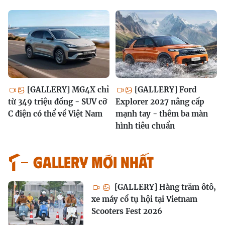
[GALLERY] MG4X chỉ
[GALLERY] Ford
từ 349 triệu đồng - SUV cỡ
Explorer 2027 nâng cấp
C điện có thể về Việt Nam
mạnh tay - thêm ba màn
hình tiêu chuẩn
GALLERY MỚI NHẤT
[GALLERY] Hàng trăm ôtô,
xe máy cổ tụ hội tại Vietnam
Scooters Fest 2026