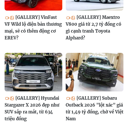
[GALLERY] VinFast
[GALLERY] Maextro
VF Wild lộ diện bản thương
V800 giá từ 2,7 tỷ đồng có
mại, sẽ có thêm động cơ
gì cạnh tranh Toyota
EREV?
Alphard?
[GALLERY] Hyundai
[GALLERY] Subaru
Stargazer X 2026 đẹp như
Outback 2026 "lột xác" giá
SUV sắp ra mắt, từ 634
từ 1,49 tỷ đồng, chờ về Việt
triệu đồng
Nam