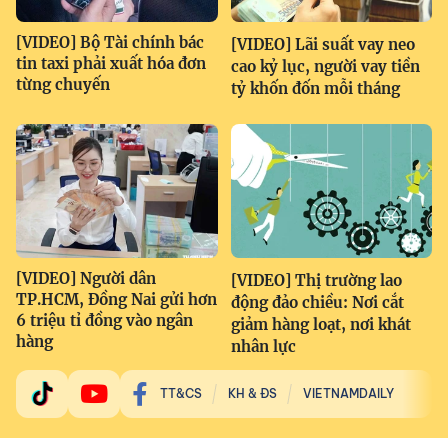
[VIDEO] Bộ Tài chính bác
[VIDEO] Lãi suất vay neo
tin taxi phải xuất hóa đơn
cao kỷ lục, người vay tiền
từng chuyến
tỷ khốn đốn mỗi tháng
[VIDEO] Người dân
[VIDEO] Thị trường lao
TP.HCM, Đồng Nai gửi hơn
động đảo chiều: Nơi cắt
6 triệu tỉ đồng vào ngân
giảm hàng loạt, nơi khát
hàng
nhân lực
TT&CS
KH & ĐS
VIETNAMDAILY