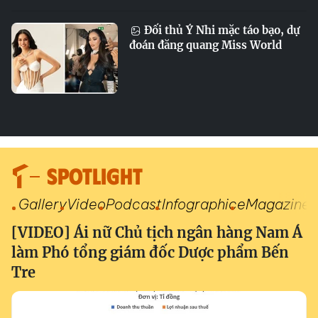
Đối thủ Ý Nhi mặc táo bạo, dự
đoán đăng quang Miss World
SPOTLIGHT
Gallery
Video
Podcast
Infographic
eMagazine
[VIDEO] Ái nữ Chủ tịch ngân hàng Nam Á
làm Phó tổng giám đốc Dược phẩm Bến
Tre