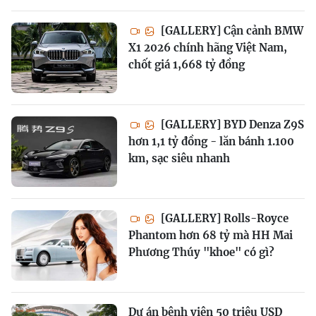
[GALLERY] Cận cảnh BMW
X1 2026 chính hãng Việt Nam,
chốt giá 1,668 tỷ đồng
[GALLERY] BYD Denza Z9S
hơn 1,1 tỷ đồng - lăn bánh 1.100
km, sạc siêu nhanh
[GALLERY] Rolls-Royce
Phantom hơn 68 tỷ mà HH Mai
Phương Thúy "khoe" có gì?
Dự án bệnh viện 50 triệu USD