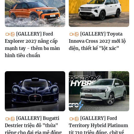
[GALLERY] Ford
[GALLERY] Toyota
Explorer 2027 nâng cấp
Innova Cross 2027 mới lộ
mạnh tay - thêm ba màn
diện, thiết kế "lột xác"
hình tiêu chuẩn
[GALLERY] Bugatti
[GALLERY] Ford
Destrier triệu đô "thửa"
Territory Hybrid Platinum
riêng cho đại gia mê động
từ 710 triệu đồng, chờ về