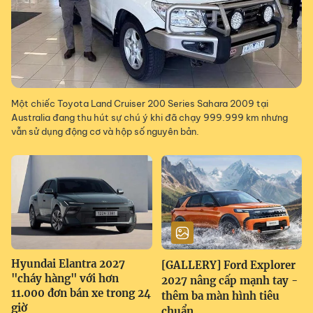
Một chiếc Toyota Land Cruiser 200 Series Sahara 2009 tại
Australia đang thu hút sự chú ý khi đã chạy 999.999 km nhưng
vẫn sử dụng động cơ và hộp số nguyên bản.
Hyundai Elantra 2027
[GALLERY] Ford Explorer
"cháy hàng" với hơn
2027 nâng cấp mạnh tay -
11.000 đơn bán xe trong 24
thêm ba màn hình tiêu
giờ
chuẩn