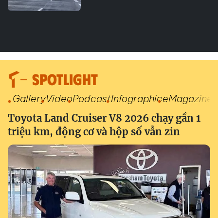
SPOTLIGHT
Gallery
Video
Podcast
Infographic
eMagazine
Toyota Land Cruiser V8 2026 chạy gần 1
triệu km, động cơ và hộp số vẫn zin