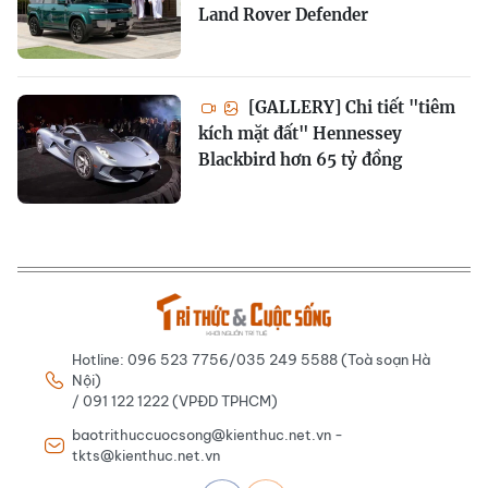
Land Rover Defender
[GALLERY] Chi tiết "tiêm
kích mặt đất" Hennessey
Blackbird hơn 65 tỷ đồng
Hotline: 096 523 7756/035 249 5588 (Toà soạn Hà
Nội)
/ 091 122 1222 (VPĐD TPHCM)
baotrithuccuocsong@kienthuc.net.vn -
tkts@kienthuc.net.vn