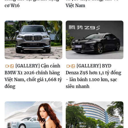
cơ W16
Việt Nam
[GALLERY] Cận cảnh
[GALLERY] BYD
BMW X1 2026 chính hãng
Denza Z9S hơn 1,1 tỷ đồng
Việt Nam, chốt giá 1,668 tỷ
- lăn bánh 1.100 km, sạc
đồng
siêu nhanh