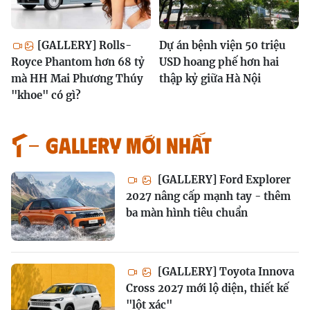
[GALLERY] Rolls-
Dự án bệnh viện 50 triệu
Royce Phantom hơn 68 tỷ
USD hoang phế hơn hai
mà HH Mai Phương Thúy
thập kỷ giữa Hà Nội
"khoe" có gì?
GALLERY MỚI NHẤT
[GALLERY] Ford Explorer
2027 nâng cấp mạnh tay - thêm
ba màn hình tiêu chuẩn
[GALLERY] Toyota Innova
Cross 2027 mới lộ diện, thiết kế
"lột xác"