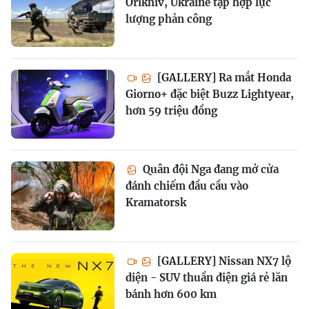
Orikhiv, Ukraine tập hợp lực
lượng phản công
[GALLERY] Ra mắt Honda
Giorno+ đặc biệt Buzz Lightyear,
hơn 59 triệu đồng
Quân đội Nga đang mở cửa
đánh chiếm đầu cầu vào
Kramatorsk
[GALLERY] Nissan NX7 lộ
diện - SUV thuần điện giá rẻ lăn
bánh hơn 600 km