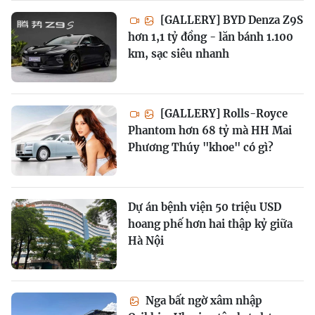
[GALLERY] BYD Denza Z9S
hơn 1,1 tỷ đồng - lăn bánh 1.100
km, sạc siêu nhanh
[GALLERY] Rolls-Royce
Phantom hơn 68 tỷ mà HH Mai
Phương Thúy "khoe" có gì?
Dự án bệnh viện 50 triệu USD
hoang phế hơn hai thập kỷ giữa
Hà Nội
Nga bất ngờ xâm nhập