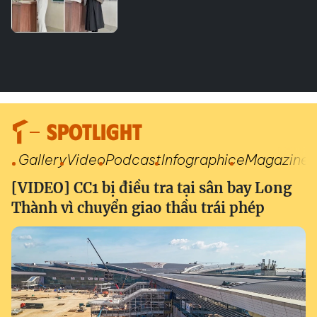
SPOTLIGHT
Gallery
Video
Podcast
Infographic
eMagazine
[VIDEO] CC1 bị điều tra tại sân bay Long
Thành vì chuyển giao thầu trái phép