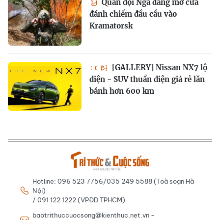
Quân đội Nga đang mở cửa
đánh chiếm đầu cầu vào
Kramatorsk
[GALLERY] Nissan NX7 lộ
diện - SUV thuần điện giá rẻ lăn
bánh hơn 600 km
Hotline: 096 523 7756/035 249 5588 (Toà soạn Hà
Nội)
/ 091 122 1222 (VPĐD TPHCM)
baotrithuccuocsong@kienthuc.net.vn -