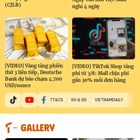
(CJLR)
nghỉ 4 ngày
[VIDEO] Vàng tăng phiên
[VIDEO] TikTok Shop tăng
thứ 3 liên tiếp, Deutsche
phí từ 3/8: Mall chịu phí
Bank dự báo chạm 4.700
gần 30% mỗi đơn hàng
USD/ounce
TT&CS
KH & ĐS
VIETNAMDAILY
GALLERY