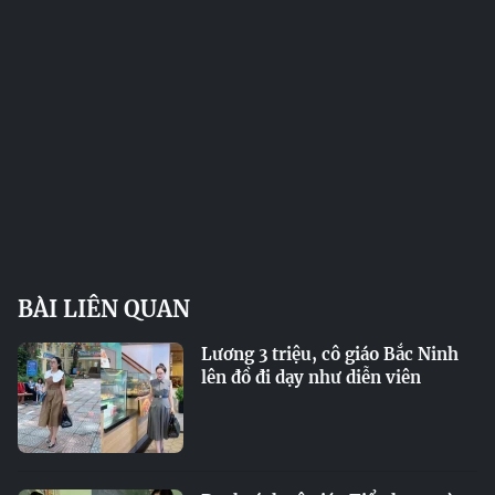
BÀI LIÊN QUAN
Lương 3 triệu, cô giáo Bắc Ninh
lên đồ đi dạy như diễn viên