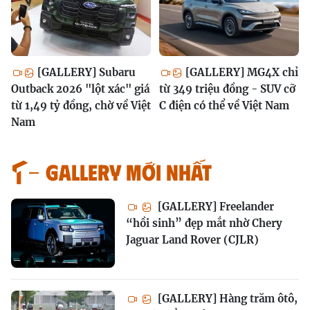
[GALLERY] Subaru
[GALLERY] MG4X chỉ
Outback 2026 "lột xác" giá
từ 349 triệu đồng - SUV cỡ
từ 1,49 tỷ đồng, chờ về Việt
C điện có thể về Việt Nam
Nam
GALLERY MỚI NHẤT
[GALLERY] Freelander
“hồi sinh” đẹp mắt nhờ Chery
Jaguar Land Rover (CJLR)
[GALLERY] Hàng trăm ôtô,