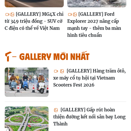
[GALLERY] MG4X chỉ
[GALLERY] Ford
từ 349 triệu đồng - SUV cỡ
Explorer 2027 nâng cấp
C điện có thể về Việt Nam
mạnh tay - thêm ba màn
hình tiêu chuẩn
GALLERY MỚI NHẤT
[GALLERY] Hàng trăm ôtô,
xe máy cổ tụ hội tại Vietnam
Scooters Fest 2026
[GALLERY] Gấp rút hoàn
thiện đường kết nối sân bay Long
Thành