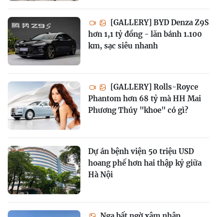
[GALLERY] BYD Denza Z9S
hơn 1,1 tỷ đồng - lăn bánh 1.100
km, sạc siêu nhanh
[GALLERY] Rolls-Royce
Phantom hơn 68 tỷ mà HH Mai
Phương Thúy "khoe" có gì?
Dự án bệnh viện 50 triệu USD
hoang phế hơn hai thập kỷ giữa
Hà Nội
Nga bất ngờ xâm nhập