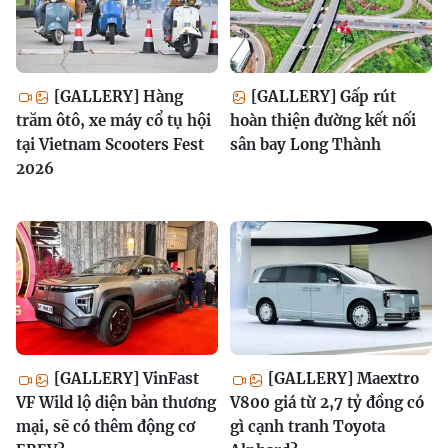
[GALLERY] Hàng
[GALLERY] Gấp rút
trăm ôtô, xe máy cổ tụ hội
hoàn thiện đường kết nối
tại Vietnam Scooters Fest
sân bay Long Thành
2026
[GALLERY] VinFast
[GALLERY] Maextro
VF Wild lộ diện bản thương
V800 giá từ 2,7 tỷ đồng có
mại, sẽ có thêm động cơ
gì cạnh tranh Toyota