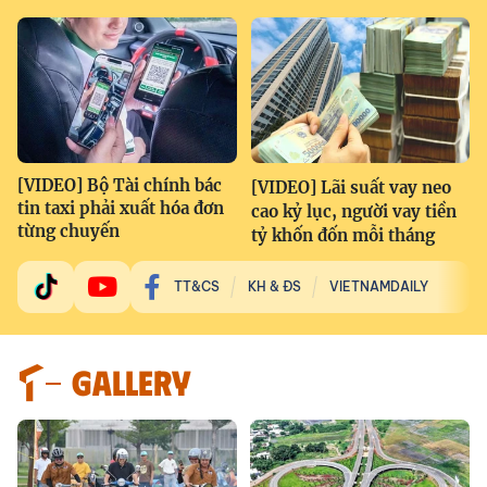
[VIDEO] Bộ Tài chính bác
[VIDEO] Lãi suất vay neo
tin taxi phải xuất hóa đơn
cao kỷ lục, người vay tiền
từng chuyến
tỷ khốn đốn mỗi tháng
TT&CS
KH & ĐS
VIETNAMDAILY
GALLERY