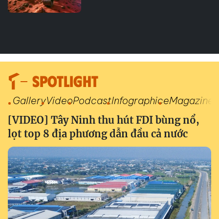
SPOTLIGHT
Gallery
Video
Podcast
Infographic
eMagazine
[VIDEO] Tây Ninh thu hút FDI bùng nổ,
lọt top 8 địa phương dẫn đầu cả nước