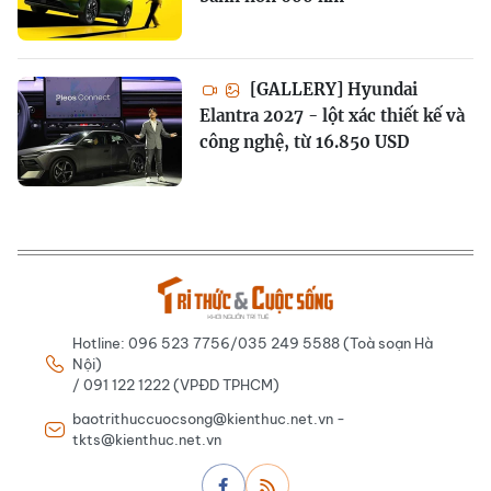
[GALLERY] Hyundai
Elantra 2027 - lột xác thiết kế và
công nghệ, từ 16.850 USD
Hotline: 096 523 7756/035 249 5588 (Toà soạn Hà
Nội)
/ 091 122 1222 (VPĐD TPHCM)
baotrithuccuocsong@kienthuc.net.vn -
tkts@kienthuc.net.vn