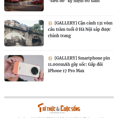
"siêu bò" kỷ niệm 60 năm
[GALLERY] Cận cảnh 131 vòm
cầu trăm tuổi ở Hà Nội sắp được
chỉnh trang
[GALLERY] Smartphone pin
11.000mAh gây sốc: Gấp đôi
iPhone 17 Pro Max