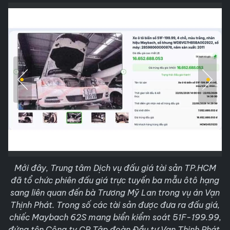
Mới đây, Trung tâm Dịch vụ đấu giá tài sản TP.HCM
đã tổ chức phiên đấu giá trực tuyến ba mẫu ôtô hạng
sang liên quan đến bà Trương Mỹ Lan trong vụ án Vạn
Thịnh Phát. Trong số các tài sản được đưa ra đấu giá,
chiếc Maybach 62S mang biển kiểm soát 51F-199.99,
đứng tên Công ty CP Tập đoàn Đầu tư Vạn Thịnh Phát,