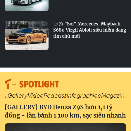
"Soi" Mercedes-Maybach
S680 Virgil Abloh siêu hiếm đang
tìm chủ mới
SPOTLIGHT
Gallery
Video
Podcast
Infographic
eMagazine
[GALLERY] BYD Denza Z9S hơn 1,1 tỷ
đồng - lăn bánh 1.100 km, sạc siêu nhanh