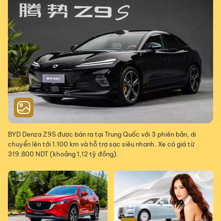
BYD Denza Z9S được bán ra tại Trung Quốc với 3 phiên bản, di
chuyển lên tới 1.100 km và hỗ trợ sạc siêu nhanh. Xe có giá từ
319.800 NDT (khoảng 1,12 tỷ đồng).