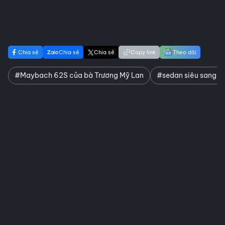
Chia sẻ
Chia sẻ
Chia sẻ
Copy link
Theo dõi
#Maybach 62S của bà Trương Mỹ Lan
#sedan siêu sang 