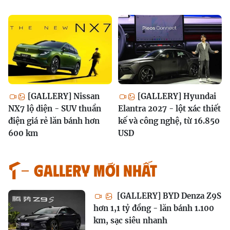
[GALLERY] Nissan
[GALLERY] Hyundai
NX7 lộ diện - SUV thuần
Elantra 2027 - lột xác thiết
điện giá rẻ lăn bánh hơn
kế và công nghệ, từ 16.850
600 km
USD
GALLERY MỚI NHẤT
[GALLERY] BYD Denza Z9S
hơn 1,1 tỷ đồng - lăn bánh 1.100
km, sạc siêu nhanh