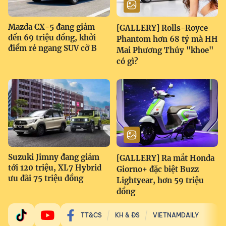
Mazda CX-5 đang giảm
[GALLERY] Rolls-Royce
đến 69 triệu đồng, khởi
Phantom hơn 68 tỷ mà HH
điểm rẻ ngang SUV cỡ B
Mai Phương Thúy "khoe"
có gì?
Suzuki Jimny đang giảm
[GALLERY] Ra mắt Honda
tới 120 triệu, XL7 Hybrid
Giorno+ đặc biệt Buzz
ưu đãi 75 triệu đồng
Lightyear, hơn 59 triệu
đồng
TT&CS
KH & ĐS
VIETNAMDAILY