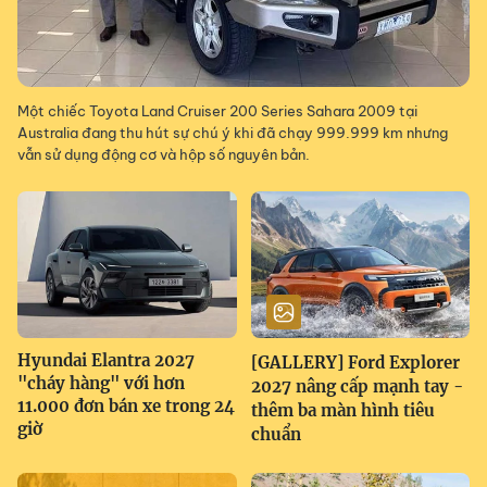
Một chiếc Toyota Land Cruiser 200 Series Sahara 2009 tại
Australia đang thu hút sự chú ý khi đã chạy 999.999 km nhưng
vẫn sử dụng động cơ và hộp số nguyên bản.
Hyundai Elantra 2027
[GALLERY] Ford Explorer
"cháy hàng" với hơn
2027 nâng cấp mạnh tay -
11.000 đơn bán xe trong 24
thêm ba màn hình tiêu
giờ
chuẩn