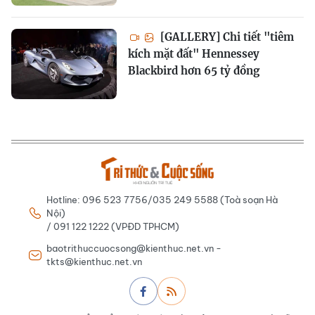
[GALLERY] Chi tiết "tiêm
kích mặt đất" Hennessey
Blackbird hơn 65 tỷ đồng
Hotline: 096 523 7756/035 249 5588 (Toà soạn Hà
Nội)
/ 091 122 1222 (VPĐD TPHCM)
baotrithuccuocsong@kienthuc.net.vn -
tkts@kienthuc.net.vn