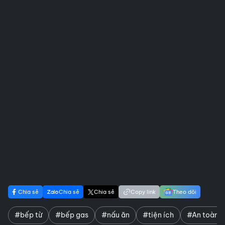
Chia sẻ
Chia sẻ
Chia sẻ
Copy link
Theo dõi
#bếp từ
#bếp gas
#nấu ăn
#tiện ích
#An toàn