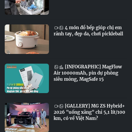
4 món đồ bếp giúp chị em
rảnh tay, đẹp da, chơi pickleball
[INFOGRAPHIC] MagFlow
Air 10000mAh, pin dự phòng
siêu mỏng, MagSafe 15
[GALLERY] MG ZS Hybrid+
2026 "uống xăng" chỉ 5,1 lít/100
km, có về Việt Nam?