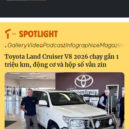
SPOTLIGHT
Gallery
Video
Podcast
Infographic
eMagazine
Toyota Land Cruiser V8 2026 chạy gần 1
triệu km, động cơ và hộp số vẫn zin