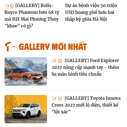
[GALLERY] Rolls-
Dự án bệnh viện 50 triệu
Royce Phantom hơn 68 tỷ
USD hoang phế hơn hai
mà HH Mai Phương Thúy
thập kỷ giữa Hà Nội
"khoe" có gì?
GALLERY MỚI NHẤT
[GALLERY] Ford Explorer
2027 nâng cấp mạnh tay - thêm
ba màn hình tiêu chuẩn
[GALLERY] Toyota Innova
Cross 2027 mới lộ diện, thiết kế
"lột xác"