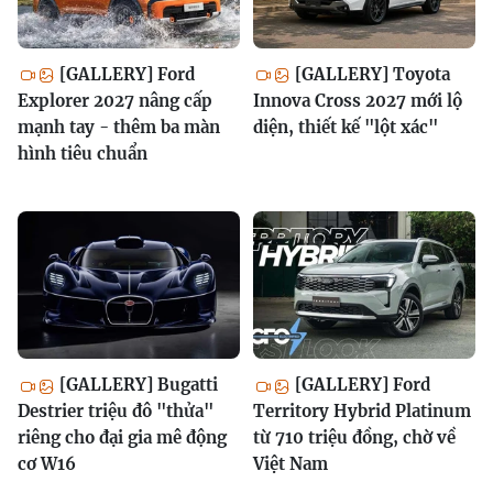
[GALLERY] Ford
[GALLERY] Toyota
Explorer 2027 nâng cấp
Innova Cross 2027 mới lộ
mạnh tay - thêm ba màn
diện, thiết kế "lột xác"
hình tiêu chuẩn
[GALLERY] Bugatti
[GALLERY] Ford
Destrier triệu đô "thửa"
Territory Hybrid Platinum
riêng cho đại gia mê động
từ 710 triệu đồng, chờ về
cơ W16
Việt Nam