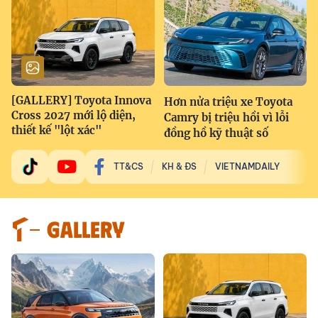
[GALLERY] Toyota Innova
Hơn nửa triệu xe Toyota
Cross 2027 mới lộ diện,
Camry bị triệu hồi vì lỗi
thiết kế "lột xác"
đồng hồ kỹ thuật số
TT&CS
KH & ĐS
VIETNAMDAILY
GALLERY