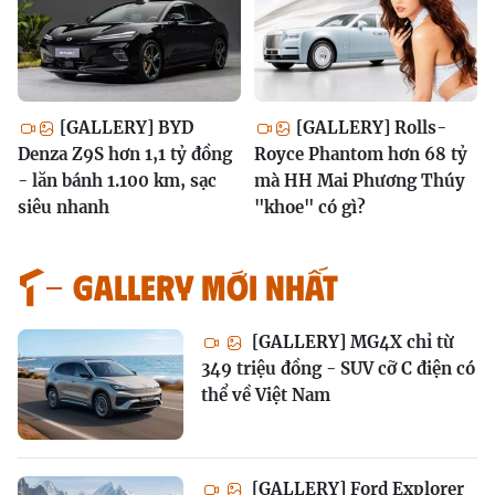
[GALLERY] BYD
[GALLERY] Rolls-
Denza Z9S hơn 1,1 tỷ đồng
Royce Phantom hơn 68 tỷ
- lăn bánh 1.100 km, sạc
mà HH Mai Phương Thúy
siêu nhanh
"khoe" có gì?
GALLERY MỚI NHẤT
[GALLERY] MG4X chỉ từ
349 triệu đồng - SUV cỡ C điện có
thể về Việt Nam
[GALLERY] Ford Explorer