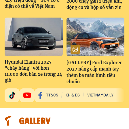
349 triệu đồng - SUV cỡ C
2009 chạy gần 1 triệu km,
điện có thể về Việt Nam
động cơ và hộp số vẫn zin
Hyundai Elantra 2027
[GALLERY] Ford Explorer
"cháy hàng" với hơn
2027 nâng cấp mạnh tay -
11.000 đơn bán xe trong 24
thêm ba màn hình tiêu
giờ
chuẩn
TT&CS
KH & ĐS
VIETNAMDAILY
GALLERY