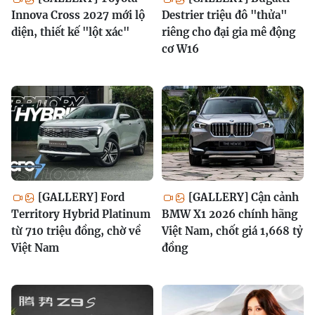
Innova Cross 2027 mới lộ
Destrier triệu đô "thửa"
diện, thiết kế "lột xác"
riêng cho đại gia mê động
cơ W16
[GALLERY] Ford
[GALLERY] Cận cảnh
Territory Hybrid Platinum
BMW X1 2026 chính hãng
từ 710 triệu đồng, chờ về
Việt Nam, chốt giá 1,668 tỷ
Việt Nam
đồng