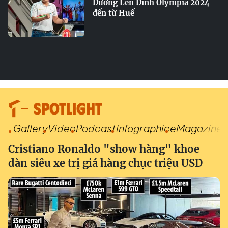
Đường Lên Đỉnh Olympia 2024
đến từ Huế
SPOTLIGHT
Gallery
Video
Podcast
Infographic
eMagazine
Cristiano Ronaldo "show hàng" khoe
dàn siêu xe trị giá hàng chục triệu USD