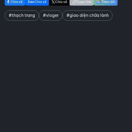
Chia sẻ
Chia sẻ
Chia sẻ
Copy link
Theo dõi
#thạch trang
#vloger
#giao diện chữa lành