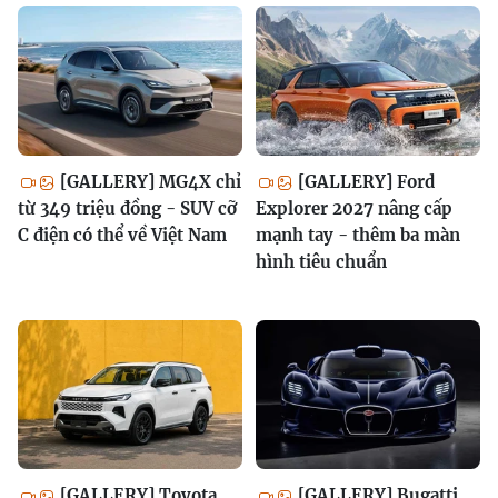
[GALLERY] MG4X chỉ
[GALLERY] Ford
từ 349 triệu đồng - SUV cỡ
Explorer 2027 nâng cấp
C điện có thể về Việt Nam
mạnh tay - thêm ba màn
hình tiêu chuẩn
[GALLERY] Toyota
[GALLERY] Bugatti