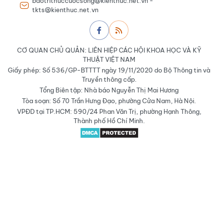
baotrithuccuocsong@kienthuc.net.vn -
tkts@kienthuc.net.vn
CƠ QUAN CHỦ QUẢN: LIÊN HIỆP CÁC HỘI KHOA HỌC VÀ KỸ
THUẬT VIỆT NAM
Giấy phép: Số 536/GP-BTTTT ngày 19/11/2020 do Bộ Thông tin và
Truyền thông cấp.
Tổng Biên tập: Nhà báo Nguyễn Thị Mai Hương
Tòa soạn: Số 70 Trần Hưng Đạo, phường Cửa Nam, Hà Nội.
VPĐD tại TP.HCM: 590/24 Phan Văn Trị, phường Hạnh Thông,
Thành phố Hồ Chí Minh.