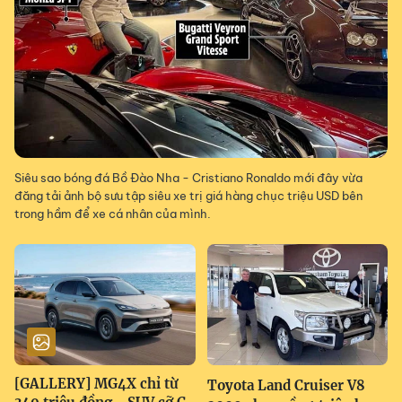
Siêu sao bóng đá Bồ Đào Nha - Cristiano Ronaldo mới đây vừa
đăng tải ảnh bộ sưu tập siêu xe trị giá hàng chục triệu USD bên
trong hầm để xe cá nhân của mình.
[GALLERY] MG4X chỉ từ
Toyota Land Cruiser V8