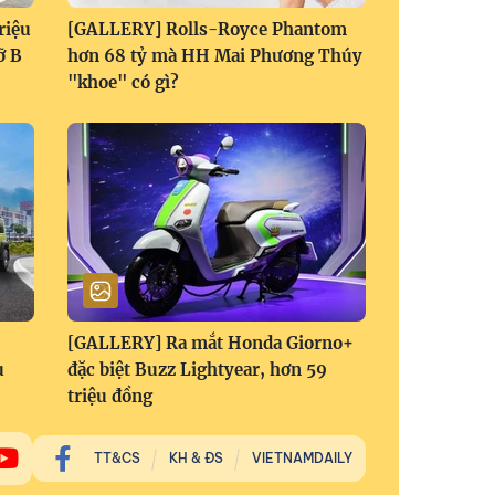
riệu
[GALLERY] Rolls-Royce Phantom
ỡ B
hơn 68 tỷ mà HH Mai Phương Thúy
"khoe" có gì?
[GALLERY] Ra mắt Honda Giorno+
u
đặc biệt Buzz Lightyear, hơn 59
triệu đồng
TT&CS
KH & ĐS
VIETNAMDAILY