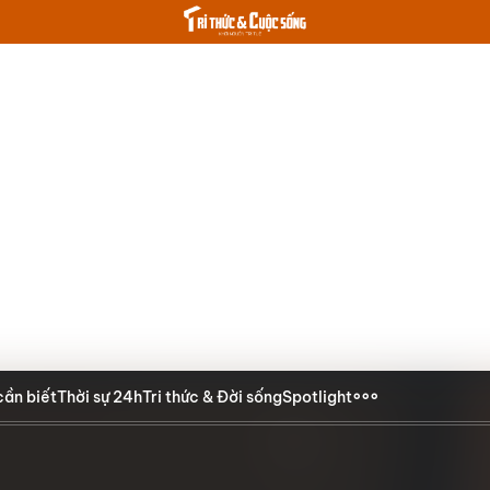
cần biết
Thời sự 24h
Tri thức & Đời sống
Spotlight