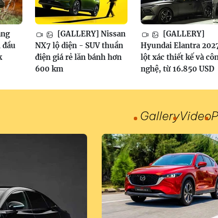
ang
[GALLERY] Nissan
[GALLERY]
 đầu
NX7 lộ diện - SUV thuần
Hyundai Elantra 202
k
điện giá rẻ lăn bánh hơn
lột xác thiết kế và cô
600 km
nghệ, từ 16.850 USD
Gallery
Video
P