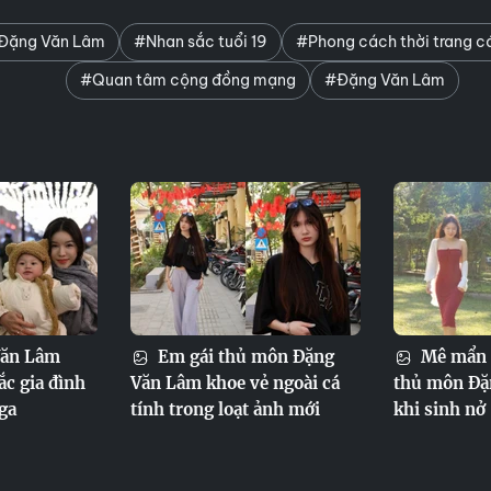
 Đặng Văn Lâm
#Nhan sắc tuổi 19
#Phong cách thời trang cá
#Quan tâm cộng đồng mạng
#Đặng Văn Lâm
Văn Lâm
Em gái thủ môn Đặng
Mê mẩn 
c gia đình
Văn Lâm khoe vẻ ngoài cá
thủ môn Đặ
ga
tính trong loạt ảnh mới
khi sinh nở