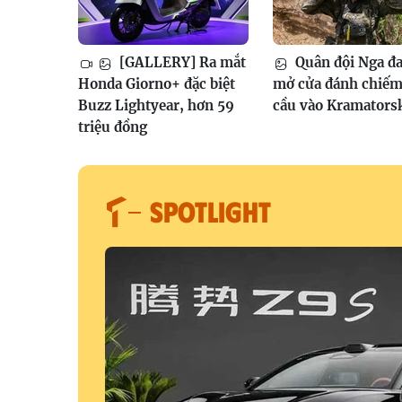
[GALLERY] Ra mắt
Quân đội Nga đ
Honda Giorno+ đặc biệt
mở cửa đánh chiếm
Buzz Lightyear, hơn 59
cầu vào Kramators
triệu đồng
SPOTLIGHT