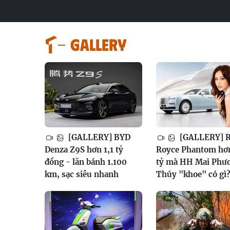
GALLERY
[GALLERY] BYD
[GALLERY] R
Denza Z9S hơn 1,1 tỷ
Royce Phantom hơ
đồng - lăn bánh 1.100
tỷ mà HH Mai Phư
km, sạc siêu nhanh
Thúy "khoe" có gì