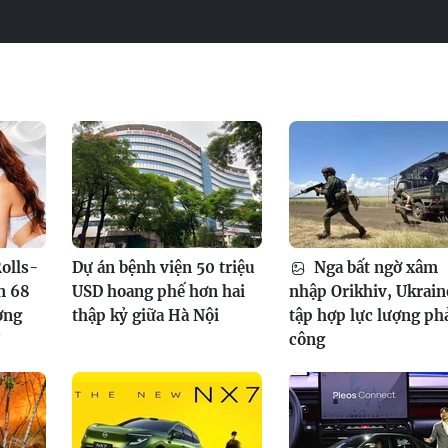
olls-
Dự án bệnh viện 50 triệu
Nga bất ngờ xâm
n 68
USD hoang phế hơn hai
nhập Orikhiv, Ukrain
ơng
thập kỷ giữa Hà Nội
tập hợp lực lượng ph
?
công