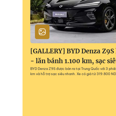
[GALLERY] BYD Denza Z9S h
- lăn bánh 1.100 km, sạc si
BYD Denza Z9S được bán ra tại Trung Quốc với 3 phiên
km và hỗ trợ sạc siêu nhanh. Xe có giá từ 319.800 ND