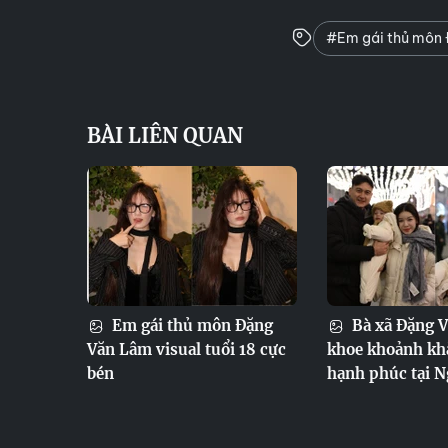
#Em gái thủ môn
BÀI LIÊN QUAN
Em gái thủ môn Đặng
Bà xã Đặng 
Văn Lâm visual tuổi 18 cực
khoe khoảnh khắ
bén
hạnh phúc tại N