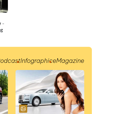
7 -
ng
odcast
Infographic
eMagazine