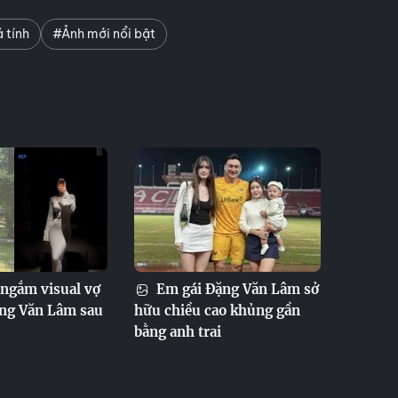
 tính
#Ảnh mới nổi bật
ngắm visual vợ
Em gái Đặng Văn Lâm sở
ng Văn Lâm sau
hữu chiều cao khủng gần
bằng anh trai