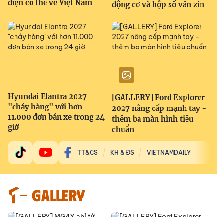
điện có thể về Việt Nam
động cơ và hộp số vẫn zin
Hyundai Elantra 2027
[GALLERY] Ford Explorer
"cháy hàng" với hơn
2027 nâng cấp mạnh tay -
11.000 đơn bán xe trong 24
thêm ba màn hình tiêu
giờ
chuẩn
TT&CS
KH & ĐS
VIETNAMDAILY
GALLERY