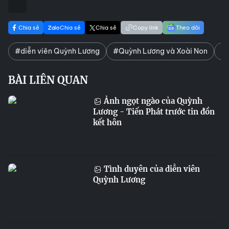
Chia sẻ
Chia sẻ
Chia sẻ
Copy link
Theo dõi
#diễn viên Quỳnh Lương
#Quỳnh Lương và Xoài Non
#
BÀI LIÊN QUAN
Ảnh ngọt ngào của Quỳnh
Lương - Tiến Phát trước tin đồn
kết hôn
Tình duyên của diễn viên
Quỳnh Lương