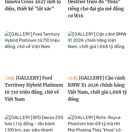
Innova Cross 2027 mới lộ
Destrier triệu đô "thửa"
diện, thiết kế "lột xác"
riêng cho đại gia mê động
cơ W16
[GALLERY] Ford
[GALLERY] Cận cảnh
Territory Hybrid Platinum
BMW X1 2026 chính hãng
từ 710 triệu đồng, chờ về
Việt Nam, chốt giá 1,668 tỷ
Việt Nam
đồng