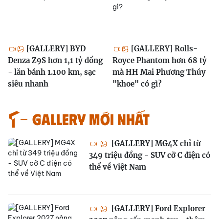
[GALLERY] BYD
[GALLERY] Rolls-
Denza Z9S hơn 1,1 tỷ đồng
Royce Phantom hơn 68 tỷ
- lăn bánh 1.100 km, sạc
mà HH Mai Phương Thúy
siêu nhanh
"khoe" có gì?
GALLERY MỚI NHẤT
[GALLERY] MG4X chỉ từ
349 triệu đồng - SUV cỡ C điện có
thể về Việt Nam
[GALLERY] Ford Explorer